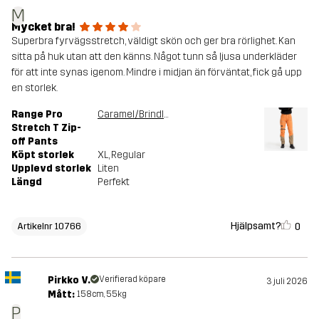
M
Mycket bra!
Superbra fyrvägsstretch, väldigt skön och ger bra rörlighet. Kan
sitta på huk utan att den känns. Något tunn så ljusa underkläder
för att inte synas igenom. Mindre i midjan än förväntat, fick gå upp
en storlek.
Range Pro
Caramel/Brindle
Stretch T Zip-
off Pants
Köpt storlek
XL
, Regular
Upplevd storlek
Liten
Längd
Perfekt
Hjälpsamt?
0
Artikelnr 10766
Pirkko V.
Verifierad köpare
3 juli 2026
Mått:
158cm, 55kg
P