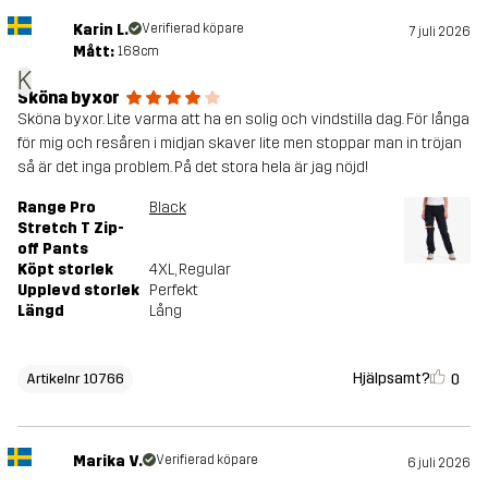
Karin L.
Verifierad köpare
7 juli 2026
Mått:
168cm
K
Sköna byxor
Sköna byxor. Lite varma att ha en solig och vindstilla dag. För långa
för mig och resåren i midjan skaver lite men stoppar man in tröjan
så är det inga problem. På det stora hela är jag nöjd!
Range Pro
Black
Stretch T Zip-
off Pants
Köpt storlek
4XL
, Regular
Upplevd storlek
Perfekt
Längd
Lång
Hjälpsamt?
0
Artikelnr 10766
Marika V.
Verifierad köpare
6 juli 2026