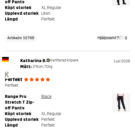
off Pants
Köpt storlek
XL
, Regular
Upplevd storlek
Liten
Längd
Perfekt
Hjälpsamt?
0
Artikelnr 10766
Katharina B.
Verifierad köpare
1 juli 2026
Mått:
176cm, 70kg
K
Perfekt
Perfekt
Range Pro
Black
Stretch T Zip-
off Pants
Köpt storlek
XL
, Regular
Upplevd storlek
Perfekt
Längd
Perfekt