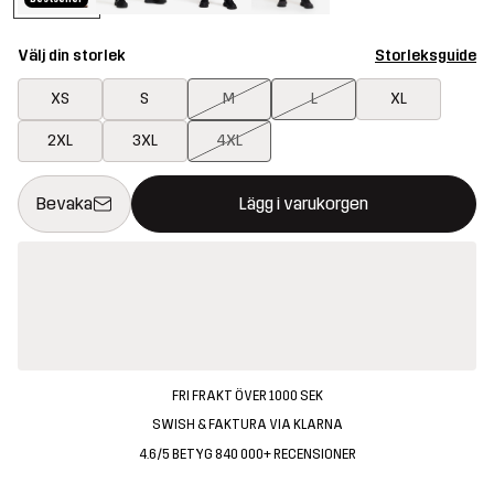
Välj din storlek
Storleksguide
XS
S
M
L
XL
2XL
3XL
4XL
Denna knapp kommer att öppna en modal som bekräftar en ny va
{{size}} inte tillgänglig
Bevaka
Lägg i varukorgen
FRI FRAKT ÖVER 1000 SEK
SWISH & FAKTURA VIA KLARNA
4.6/5 BETYG 840 000+ RECENSIONER