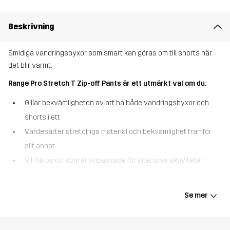
Beskrivning
Smidiga vandringsbyxor som smart kan göras om till shorts när
det blir varmt.
Range Pro Stretch T Zip-off Pants är ett utmärkt val om du:
Gillar bekvämligheten av att ha både vandringsbyxor och
shorts i ett
Värdesätter stretchiga material och bekvämlighet framför
allt annat
Vill ha byxor som är anpassade för intensiva aktiviteter i
varmt väder.
Range Pro Stretch T Zip-off Pants är våra mellantjocka
Se mer
vandringsbyxor som enkelt kan göras om till shorts när du är på
språng. Deras andningsbara material, ventilationsdragkedjorna