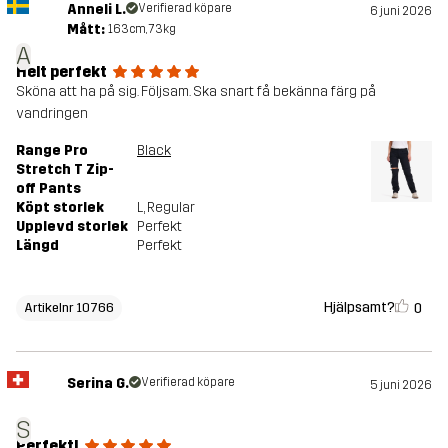
Anneli L.
Verifierad köpare
6 juni 2026
Mått:
163cm, 73kg
A
Helt perfekt
Sköna att ha på sig. Följsam. Ska snart få bekänna färg på
vandringen
Range Pro
Black
Stretch T Zip-
off Pants
Köpt storlek
L
, Regular
Upplevd storlek
Perfekt
Längd
Perfekt
Hjälpsamt?
0
Artikelnr 10766
Serina G.
Verifierad köpare
5 juni 2026
S
Perfekt!