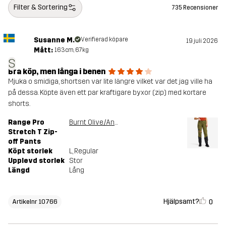
Filter & Sortering
735 Recensioner
Susanne M.
Verifierad köpare
19 juli 2026
Mått:
163cm, 67kg
S
Bra köp, men långa i benen
Mjuka o smidiga, shortsen var lite längre vilket var det jag ville ha
på dessa. Köpte även ett par kraftigare byxor (zip) med kortare
shorts.
Range Pro
Burnt Olive/Anthracite
Stretch T Zip-
off Pants
Köpt storlek
L
, Regular
Upplevd storlek
Stor
Längd
Lång
Hjälpsamt?
0
Artikelnr 10766