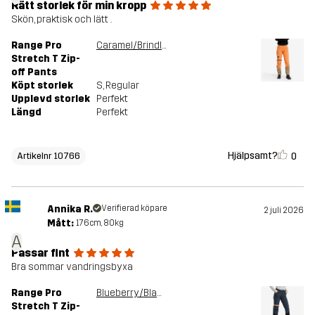
Rätt storlek för min kropp
Skön, praktisk och lätt .
Range Pro
Caramel/Brindle
Stretch T Zip-
off Pants
Köpt storlek
S
, Regular
Upplevd storlek
Perfekt
Längd
Perfekt
Hjälpsamt?
0
Artikelnr 10766
Annika R.
Verifierad köpare
2 juli 2026
Mått:
176cm, 80kg
A
Passar fint
Bra sommar vandringsbyxa
Range Pro
Blueberry/Black
Stretch T Zip-