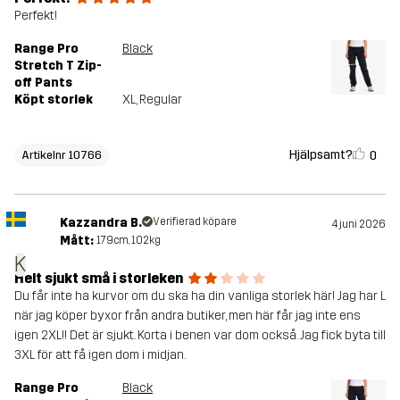
Perfekt!
Range Pro
Black
Stretch T Zip-
off Pants
Köpt storlek
XL
, Regular
Hjälpsamt?
0
Artikelnr 10766
Kazzandra B.
Verifierad köpare
4 juni 2026
Mått:
179cm, 102kg
K
Helt sjukt små i storleken
Du får inte ha kurvor om du ska ha din vanliga storlek här! Jag har L
när jag köper byxor från andra butiker, men här får jag inte ens
igen 2XL!! Det är sjukt. Korta i benen var dom också. Jag fick byta till
3XL för att få igen dom i midjan.
Range Pro
Black