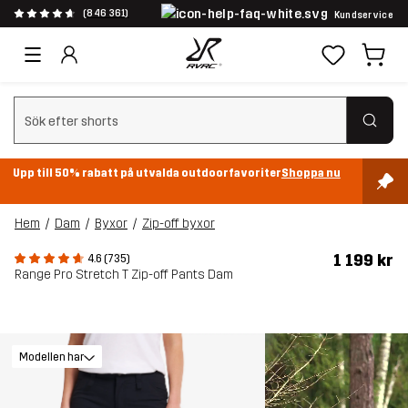
(846 361)
Kundservice
Rensa sök
Upp till 50% rabatt på utvalda outdoorfavoriter
Shoppa nu
Hem
Dam
Byxor
Zip-off byxor
1 199 kr
4.6 (735)
Range Pro Stretch T Zip-off Pants Dam
Modellen har