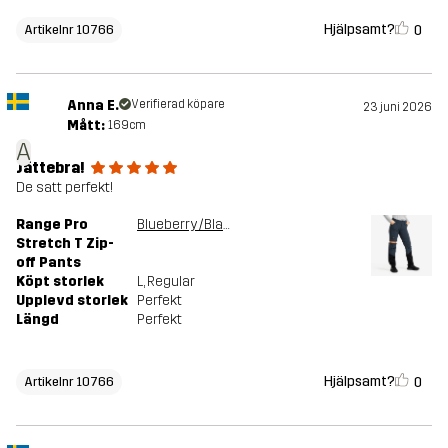
Hjälpsamt?
0
Artikelnr 10766
Anna E.
Verifierad köpare
23 juni 2026
Mått:
169cm
A
Jättebra!
De satt perfekt!
Range Pro
Blueberry/Black
Stretch T Zip-
off Pants
Köpt storlek
L
, Regular
Upplevd storlek
Perfekt
Längd
Perfekt
Hjälpsamt?
0
Artikelnr 10766