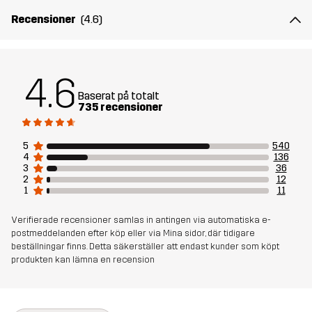
Recensioner
(4.6)
Material 1
88% Polyamid, 12% Elastan
Foder
80% Polyester (Återvunnen), 20% Bomull
4.6
Baserat på totalt
Mesh
95% Polyester (Återvunnen), 5%
735 recensioner
Polyester
5
540
4
136
Hållbarhet
Återvunna detaljer
läs här
3
36
2
12
1
11
Skapad för
VANDRING
ALL-ROUND
Verifierade recensioner samlas in antingen via automatiska e-
postmeddelanden efter köp eller via Mina sidor, där tidigare
Artikelnummer
10766_2001
beställningar finns. Detta säkerställer att endast kunder som köpt
produkten kan lämna en recension