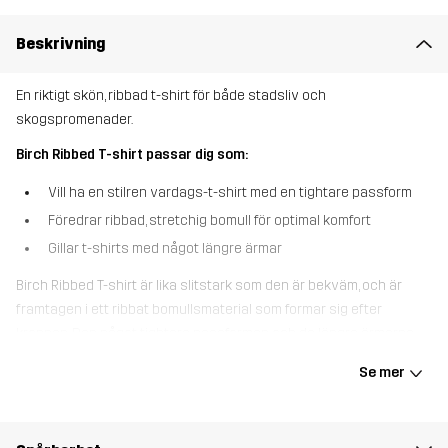
Beskrivning
En riktigt skön, ribbad t-shirt för både stadsliv och
skogspromenader.
Birch Ribbed T-shirt passar dig som:
Vill ha en stilren vardags-t-shirt med en tightare passform
Föredrar ribbad, stretchig bomull för optimal komfort
Gillar t-shirts med något längre ärmar
Birch Ribbed T-shirt är lika slitstark som den är bekväm, och är
framtagen i ett ribbat bomullsmaterial som formar sig efter
kroppen. Den något tightare passformen och de längre ärmarna
ger ett mer klätt intryck än en klassisk t-shirt, vilket gör den
Se mer
perfekt både som ett mellanlager och precis som den är. Oavsett
om du är på väg ut i naturen eller tar en fika i stan, så är det här t-
shirten som funkar i precis alla lägen.