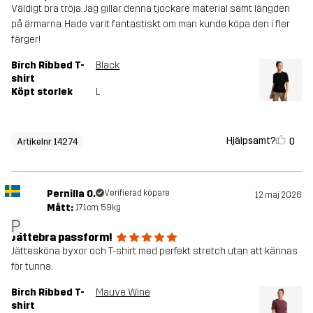
Väldigt bra tröja. Jag gillar denna tjockare material samt längden
på ärmarna. Hade varit fantastiskt om man kunde köpa den i fler
färger!
Birch Ribbed T-
Black
shirt
Köpt storlek
L
Hjälpsamt?
0
Artikelnr 14274
Pernilla O.
Verifierad köpare
12 maj 2026
Mått:
171cm, 59kg
P
Jättebra passform!
Jättesköna byxor och T-shirt med perfekt stretch utan att kännas
för tunna.
Birch Ribbed T-
Mauve Wine
shirt