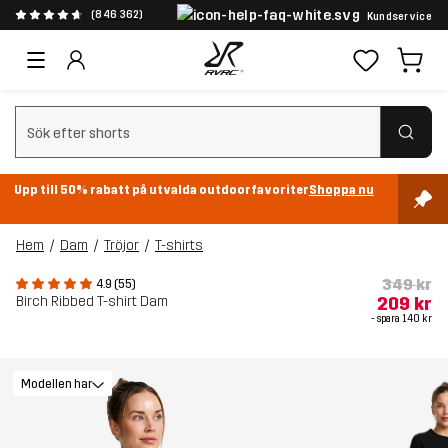
(846 362)
Kundservice
Rensa sök
Upp till 50% rabatt på utvalda outdoorfavoriter
Shoppa nu
Hem
Dam
Tröjor
T-shirts
349 kr
4.9 (55)
Birch Ribbed T-shirt Dam
209 kr
- spara
140 kr
Modellen har