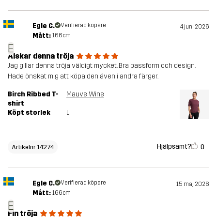
Egle C.
Verifierad köpare
4 juni 2026
Mått:
166cm
E
Älskar denna tröja
Jag gillar denna tröja väldigt mycket. Bra passform och design.
Hade önskat mig att köpa den även i andra färger.
Birch Ribbed T-
Mauve Wine
shirt
Köpt storlek
L
Hjälpsamt?
0
Artikelnr 14274
Egle C.
Verifierad köpare
15 maj 2026
Mått:
166cm
E
Fin tröja