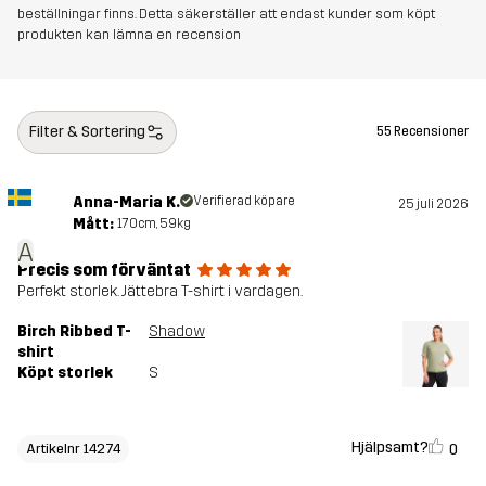
beställningar finns. Detta säkerställer att endast kunder som köpt
produkten kan lämna en recension
Filter & Sortering
55 Recensioner
Anna-Maria K.
Verifierad köpare
25 juli 2026
Mått:
170cm, 59kg
A
Precis som förväntat
Perfekt storlek. Jättebra T-shirt i vardagen.
Birch Ribbed T-
Shadow
shirt
Köpt storlek
S
Hjälpsamt?
0
Artikelnr 14274