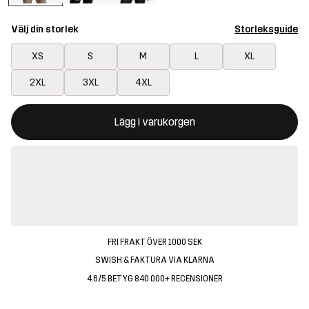
Välj din storlek
Storleksguide
XS
S
M
L
XL
2XL
3XL
4XL
Denna knapp kommer att öppna en modal som bekräftar en ny va
{{size}} inte tillgänglig
Lägg i varukorgen
FRI FRAKT ÖVER 1000 SEK
SWISH & FAKTURA VIA KLARNA
4.6/5 BETYG 840 000+ RECENSIONER