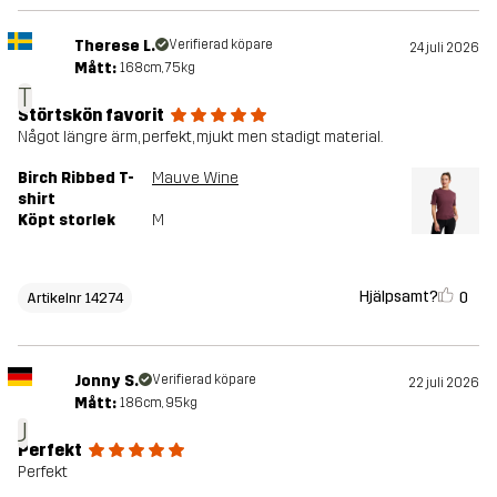
Therese L.
Verifierad köpare
24 juli 2026
Mått:
168cm, 75kg
T
Störtskön favorit
Något längre ärm, perfekt, mjukt men stadigt material.
Birch Ribbed T-
Mauve Wine
shirt
Köpt storlek
M
Hjälpsamt?
0
Artikelnr 14274
Jonny S.
Verifierad köpare
22 juli 2026
Mått:
186cm, 95kg
J
Perfekt
Perfekt