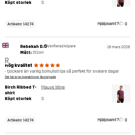
Köpt storlek
S
Hjälpsamt?
0
Artikelnr 14274
Rebekah D.
Verifierad köpare
16 mars 2026
Mått:
152cm
R
Hög kvalitet
- tjockare än vanlig bomullströja så perfekt för svalare dagar
Det här är en översättning. Se originalet
Birch Ribbed T-
Mauve Wine
shirt
Köpt storlek
S
Hjälpsamt?
0
Artikelnr 14274