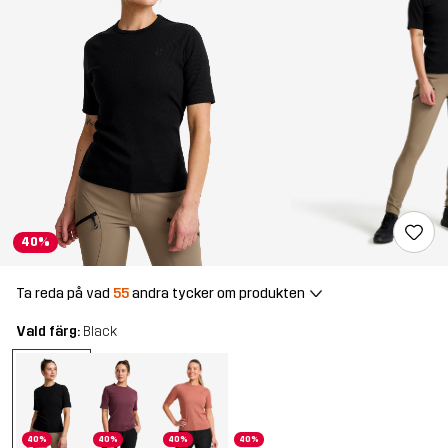
40%
Ta reda på vad
55
andra tycker om produkten
Vald färg:
Black
40%
40%
40%
40%