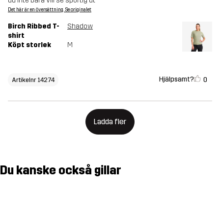
du inte bara vill se sportig ut
Det här är en översättning. Se originalet
Birch Ribbed T-
Shadow
shirt
Köpt storlek
M
Hjälpsamt?
0
Artikelnr 14274
Ladda fler
Du kanske också gillar