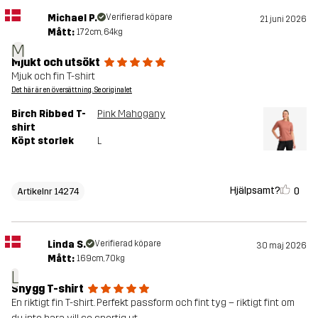
Michael P.
Verifierad köpare
21 juni 2026
Mått:
172cm, 64kg
M
Mjukt och utsökt
Mjuk och fin T-shirt
Det här är en översättning. Se originalet
Birch Ribbed T-
Pink Mahogany
shirt
Köpt storlek
L
Hjälpsamt?
0
Artikelnr 14274
Linda S.
Verifierad köpare
30 maj 2026
Mått:
169cm, 70kg
L
Snygg T-shirt
En riktigt fin T-shirt. Perfekt passform och fint tyg – riktigt fint om