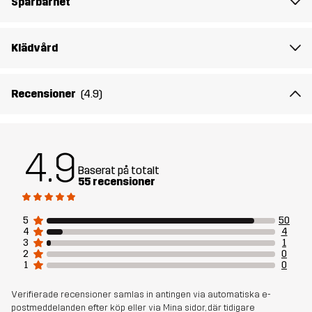
Spårbarhet
Modellen
är 174 cm och har storlek S
Klädvård
Passform
SLIM FIT
Material 1
56% Bomull, 40% Viskos, 4% Elastan
Recensioner
(4.9)
Vikt
221g i storlek M
4.9
Skapad för
VARDAG
Baserat på totalt
55 recensioner
Artikelnummer
14274_2001
5
50
4
4
3
1
2
0
1
0
Verifierade recensioner samlas in antingen via automatiska e-
postmeddelanden efter köp eller via Mina sidor, där tidigare