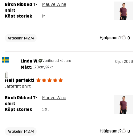
Birch Ribbed T-
Mauve Wine
shirt
Köpt storlek
M
Hjälpsamt?
0
Artikelnr 14274
Linda W.
Verifierad köpare
6 juli 2026
Mått:
173cm, 97kg
L
Helt perfekt!
Jättefint shirt
Birch Ribbed T-
Mauve Wine
shirt
Köpt storlek
3XL
Hjälpsamt?
0
Artikelnr 14274