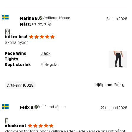
Marina B.
Verifierad köpare
3 mars 2026
Mått:
178cm, 70kg
M
Sitter bra!
Sköna byxor
Pace Wind
Black
Tights
Köpt storlek
M
, Regular
Hjälpsamt?
0
Artikelnr 10628
Felix B.
Verifierad köpare
27 februari 2026
F
Klockrent
Klockrena för löprundor i kallare väder. Hade kanske önskat något