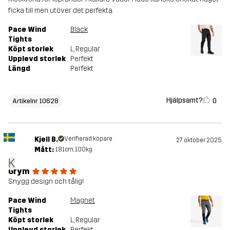
ficka till men utöver det perfekta.
Pace Wind
Black
Tights
Köpt storlek
L
, Regular
Upplevd storlek
Perfekt
Längd
Perfekt
Hjälpsamt?
0
Artikelnr 10628
Kjell B.
Verifierad köpare
27 oktober 2025
Mått:
181cm, 100kg
K
Grym
Snygg design och tålig!
Pace Wind
Magnet
Tights
Köpt storlek
L
, Regular
Upplevd storlek
Perfekt