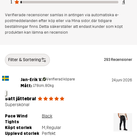
1
4
Verifierade recensioner samlas in antingen via automatiska e-
Vikt
456g i storlek M
postmeddelanden efter köp eller via Mina sidor, där tidigare
beställningar finns. Detta säkerställer att endast kunder som köpt
Hållbarhet
Återvunna detaljer
produkten kan lämna en recension
läs här
Skapad för
ALL-ROUND
LÖPNING OCH TRÄNING
Filter & Sortering
293 Recensioner
Artikelnummer
10628_2139
Jan-Erik V.
Verifierad köpare
24 juni 2026
Mått:
178cm, 80kg
J
Satt jättebra!
Supersköna!
Pace Wind
Black
Tights
Köpt storlek
M
, Regular
Upplevd storlek
Perfekt