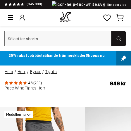
(845 880)
Kundservice
Rensa sök
25% rabatt på bästsäljande träningskläder
Shoppa nu
Hem
Herr
Byxor
Tights
949 kr
4.6 (293)
Pace Wind Tights Herr
Modellen har