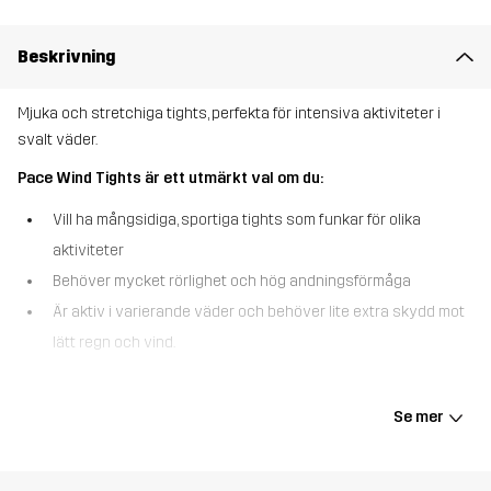
Beskrivning
Mjuka och stretchiga tights, perfekta för intensiva aktiviteter i
svalt väder.
Pace Wind Tights är ett utmärkt val om du:
Vill ha mångsidiga, sportiga tights som funkar för olika
aktiviteter
Behöver mycket rörlighet och hög andningsförmåga
Är aktiv i varierande väder och behöver lite extra skydd mot
lätt regn och vind.
Pace Wind Tights är ett par mjuka och stretchiga tights, tillverkade
i återvunna material och främst designade för intensiva
Se mer
utomhusaktiviteter i svalt väder. Dessa tights kombinerar ett
stretchigt huvudmaterial med ett vind- och vattenavvisande tyg
framtill, som står emot kalla vindbyar och skyddar mot lätt