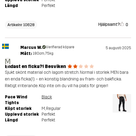
Längd
Perfekt
Hjälpsamt?
0
Artikelnr 10628
Marcus W.
Verifierad köpare
5 augusti 2025
Mått:
180cm, 75kg
M
Endast en ficka?! Besviken
Sjukt skönt material och lagom stretch. Normal i storlek. MEN bara
en enda ficka(!) – en konstig blandning av fram- och bakficka.
Riktigt irriterande. Köp inte om du vill ha plats för grejer!
Pace Wind
Black
Tights
Köpt storlek
M
, Regular
Upplevd storlek
Perfekt
Längd
Perfekt