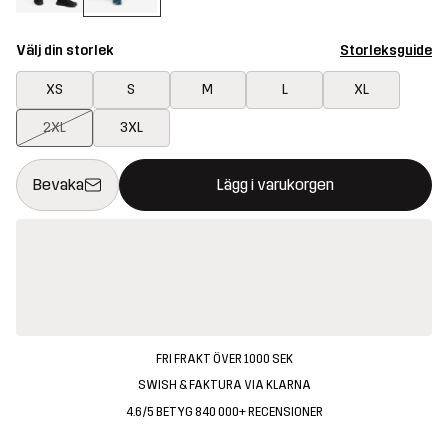
Välj din storlek
Storleksguide
XS
S
M
L
XL
2XL
3XL
Denna knapp kommer att öppna en modal som bekräftar en ny va
{{size}} inte tillgänglig
Bevaka
Lägg i varukorgen
FRI FRAKT ÖVER 1000 SEK
SWISH & FAKTURA VIA KLARNA
4.6/5 BETYG 840 000+ RECENSIONER