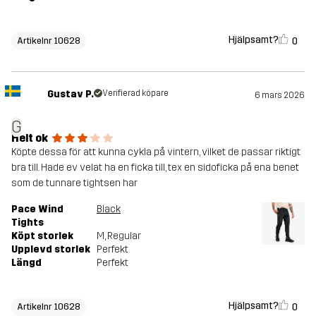
Hjälpsamt?
0
Artikelnr 10628
Gustav P.
Verifierad köpare
6 mars 2026
G
Helt ok
Köpte dessa för att kunna cykla på vintern, vilket de passar riktigt
bra till. Hade ev velat ha en ficka till, tex en sidoficka på ena benet
som de tunnare tightsen har
Pace Wind
Black
Tights
Köpt storlek
M
, Regular
Upplevd storlek
Perfekt
Längd
Perfekt
Hjälpsamt?
0
Artikelnr 10628