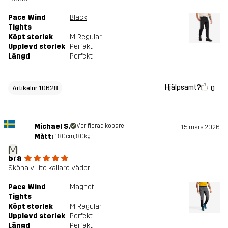
Pace Wind
Black
Tights
Köpt storlek
M
, Regular
Upplevd storlek
Perfekt
Längd
Perfekt
Hjälpsamt?
0
Artikelnr 10628
Michael S.
Verifierad köpare
15 mars 2026
Mått:
180cm, 80kg
M
Bra
Sköna vi lite kallare väder
Pace Wind
Magnet
Tights
Köpt storlek
M
, Regular
Upplevd storlek
Perfekt
Längd
Perfekt