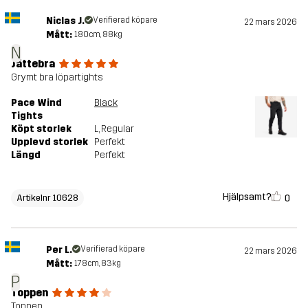
Niclas J.
Verifierad köpare
22 mars 2026
Mått:
180cm, 88kg
N
Jättebra
Grymt bra löpartights
Pace Wind
Black
Tights
Köpt storlek
L
, Regular
Upplevd storlek
Perfekt
Längd
Perfekt
Hjälpsamt?
0
Artikelnr 10628
Per L.
Verifierad köpare
22 mars 2026
Mått:
178cm, 83kg
P
Toppen
Toppen