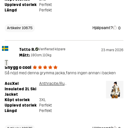
Upplevd storlek
Perfekt
Längd
Perfekt
Hjälpsamt?
0
Artikelnr 10675
Totto R.
Verifierad köpare
23 mars 2026
Mått:
180cm, 110kg
T
Snygg o cool
Så nöjd med denna grymma jacka, fanns ingen annan i backen
AccXel
Anthracite/Rubber
Insulated 2L Ski
Jacket
Köpt storlek
3XL
Upplevd storlek
Perfekt
Längd
Perfekt