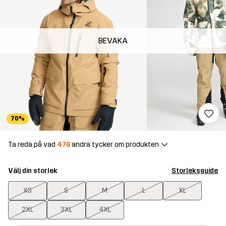
BEVAKA
70%
Ta reda på vad
476
andra tycker om produkten
Välj din storlek
Storleksguide
XS
S
M
L
XL
2XL
3XL
4XL