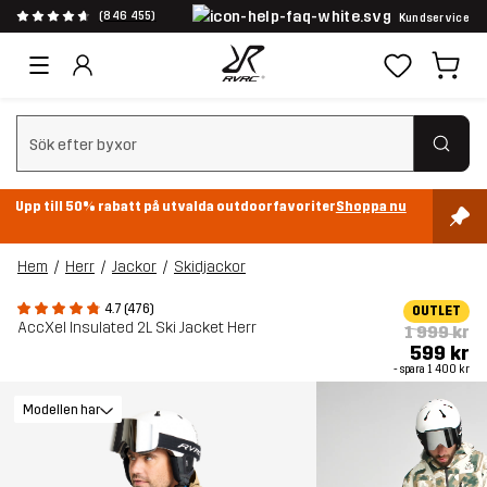
(846 455)
Kundservice
Rensa sök
Upp till 50% rabatt på utvalda outdoorfavoriter
Shoppa nu
Hem
Herr
Jackor
Skidjackor
4.7 (476)
OUTLET
AccXel Insulated 2L Ski Jacket Herr
1 999 kr
599 kr
- spara
1 400 kr
Modellen har