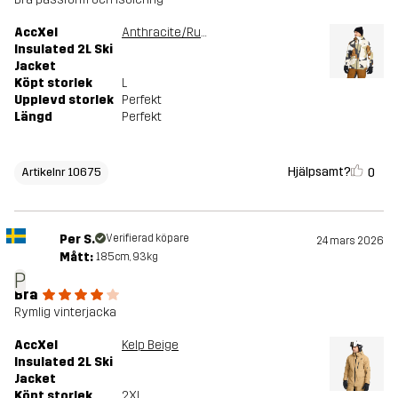
AccXel
Anthracite/Rubber
Insulated 2L Ski
Jacket
Köpt storlek
L
Upplevd storlek
Perfekt
Längd
Perfekt
Hjälpsamt?
0
Artikelnr 10675
Per S.
Verifierad köpare
24 mars 2026
Mått:
185cm, 93kg
P
Bra
Rymlig vinterjacka
AccXel
Kelp Beige
Insulated 2L Ski
Jacket
Köpt storlek
2XL