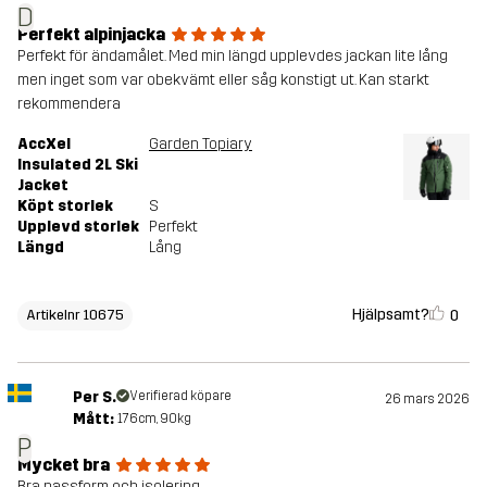
D
Perfekt alpinjacka
Perfekt för ändamålet. Med min längd upplevdes jackan lite lång
men inget som var obekvämt eller såg konstigt ut. Kan starkt
rekommendera
AccXel
Garden Topiary
Insulated 2L Ski
Jacket
Köpt storlek
S
Upplevd storlek
Perfekt
Längd
Lång
Hjälpsamt?
0
Artikelnr 10675
Per S.
Verifierad köpare
26 mars 2026
Mått:
176cm, 90kg
P
Mycket bra
Bra passform och isolering