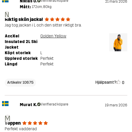
Niklas O.
Verifierad köpare
21 mars 2026
Mått:
172cm, 80kg
N
Riktig skön jacka!
Jag tog jackan i L och den sitter riktigt bra.
AccXel
Golden Yellow
Insulated 2L Ski
Jacket
Köpt storlek
L
Upplevd storlek
Perfekt
Längd
Perfekt
Hjälpsamt?
0
Artikelnr 10675
Murat K.
Verifierad köpare
19 mars 2026
M
Toppen
Perfekt vadderad