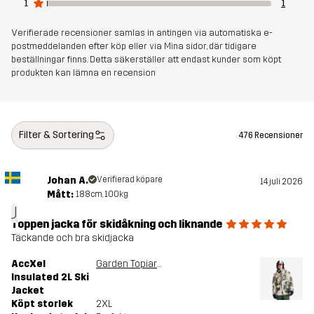
Vikt
1164g i storlek M
1
1
Verifierade recensioner samlas in antingen via automatiska e-
Hållbarhet
Återvunna detaljer
läs här
postmeddelanden efter köp eller via Mina sidor, där tidigare
beställningar finns. Detta säkerställer att endast kunder som köpt
produkten kan lämna en recension
Skapad för
UTFÖRSÅKNING
Artikelnummer
10675_2232
Filter & Sortering
476 Recensioner
Johan A.
Verifierad köpare
14 juli 2026
Mått:
188cm, 100kg
J
Toppen jacka för skidåkning och liknande
Täckande och bra skidjacka
AccXel
Garden Topiary/Kelp Beige
Insulated 2L Ski
Jacket
Köpt storlek
2XL