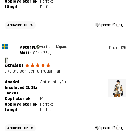
Upplevd storlek
Perfekt
Längd
Perfekt
Hjälpsamt?
0
Artikelnr 10675
Peter N.
Verifierad köpare
11 juli 2026
Mått:
183cm, 75kg
P
Utmärkt
Lika bra som den jag redan har
AccXel
Anthracite/Rubber
Insulated 2L Ski
Jacket
Köpt storlek
M
Upplevd storlek
Perfekt
Längd
Perfekt
Hjälpsamt?
0
Artikelnr 10675