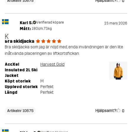
Hjälpsamt?
0
Artikelnr 10675
Karl S.
Verifierad köpare
23 mars 2026
Mått:
180cm, 73kg
K
Bra skidjacka
Bra skidjacka som jag är nöjd med, enda invändningen är den lite
inåtvända placeringen av liftkortsfickan.
AccXel
Harvest Gold
Insulated 2L Ski
Jacket
Köpt storlek
M
Upplevd storlek
Perfekt
Längd
Perfekt
Hjälpsamt?
0
Artikelnr 10675