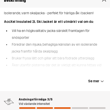
Beskrivning
Isolerande, varm skaljacka - perfekt för härliga åk i backen!
AccXel Insulated 2L Ski Jacket är ett utmärkt val om du:
Vill ha en högkvalitativ jacka särskilt framtagen för
snösporter
Föredrar den mjuka, behagliga känslan av en isolerande
jacka framför hårda skalplagg
Brukar frysa lätt och gillar att bära fodrade ytterplagg
Åker utanför pisterna där det är viktigt att kunna hittas vid
behov.
Se mer
AccXel Insulated 2L Ski Jacket är en mångsidig 2-lagers skaljacka
som erbjuder den perfekta balansen mellan väderskydd och
värme. Med ett slätt yttertyg och snabbtorkande, lätt 3M™
Thinsulate™-foder håller den här skidjackan dig bekväm utan att
Andningsförmåga
3/5
Vid växlande intensitet
lägga till onödig volym. Dessutom fungerar det avancerade