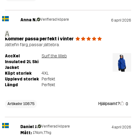
Anna N.
Verifierad köpare
6 april 2026
A
Kommer passa perfekt i vinter
Jättefin färg, passar jättebra.
AccXel
Surf the Web
Insulated 2L Ski
Jacket
Köpt storlek
4XL
Upplevd storlek
Perfekt
Längd
Perfekt
Hjälpsamt?
0
Artikelnr 10675
Daniel J.
Verifierad köpare
4 april 2026
Mått:
174cm, 77kg