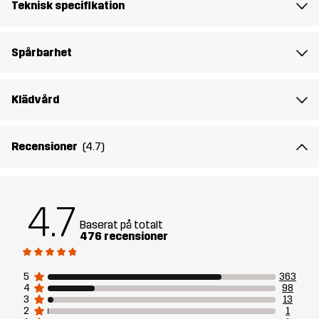
Teknisk specifikation
Material 1
58% Polyester, 42% Polyester
(Återvunnen)
Spårbarhet
Material 2
80% Polyamid, 20% Elastan
Klädvård
Fyllning 1
83% Polyester (Återvunnen), 17%
Polyester
Recensioner
(4.7)
Foder 1
95% Polyester (Återvunnen), 5%
Polyester
4.7
Baserat på totalt
Foder 2
100% Polyester
476 recensioner
Membran
Vattenpelare: 20 000 mm
5
363
Andningsförmåga: 10 000 g/m²/24h
4
98
3
13
2
1