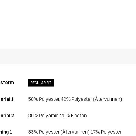
ssform
REGULAR FIT
erial 1
58% Polyester, 42% Polyester (Återvunnen)
erial 2
80% Polyamid, 20% Elastan
ning 1
83% Polyester (Återvunnen), 17% Polyester