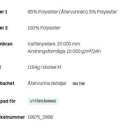
er 1
95% Polyester (Återvunnen), 5% Polyester
er 2
100% Polyester
mbran
Vattenpelare: 20 000 mm
Andningsförmåga: 10 000 g/m²/24h
t
1164g i storlek M
lbarhet
Återvunna detaljer
läs här
pad för
UTFÖRSÅKNING
ikelnummer
10675_2896