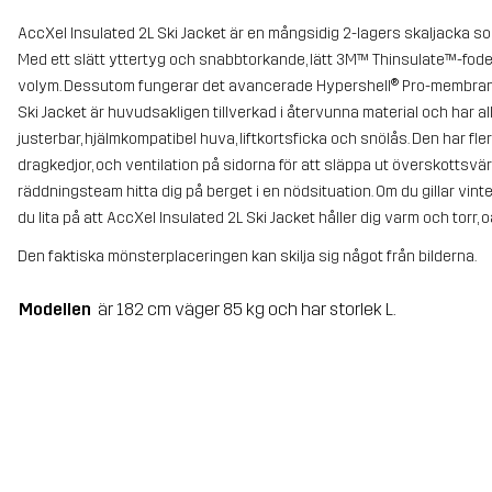
AccXel Insulated 2L Ski Jacket är en mångsidig 2-lagers skaljacka 
Med ett slätt yttertyg och snabbtorkande, lätt 3M™ Thinsulate™-foder
volym. Dessutom fungerar det avancerade Hypershell® Pro-membranet
Ski Jacket är huvudsakligen tillverkad i återvunna material och har all
justerbar, hjälmkompatibel huva, liftkortsficka och snölås. Den har fle
dragkedjor, och ventilation på sidorna för att släppa ut överskottsv
räddningsteam hitta dig på berget i en nödsituation. Om du gillar v
du lita på att AccXel Insulated 2L Ski Jacket håller dig varm och torr, 
Den faktiska mönsterplaceringen kan skilja sig något från bilderna.
Modellen
är 182 cm väger 85 kg och har storlek L.