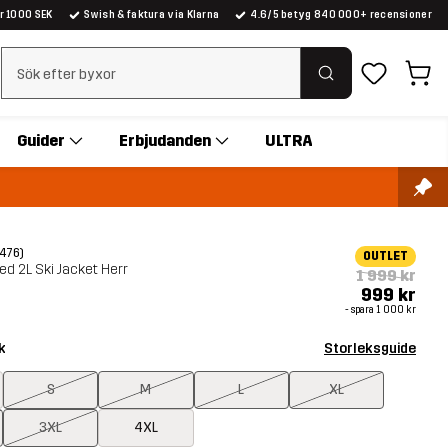
er 1000 SEK
Swish & faktura via Klarna
4.6/5 betyg 840 000+ recensioner
Rensa sök
Guider
Erbjudanden
ULTRA
(476)
OUTLET
ed 2L Ski Jacket Herr
1 999 kr
999 kr
- spara
1 000 kr
k
Storleksguide
S
M
L
XL
3XL
4XL