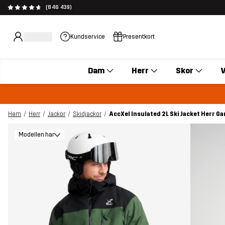
(846 439)
Kundservice
Presentkort
Dam
Herr
Skor
V
Hem
Herr
Jackor
Skidjackor
AccXel Insulated 2L Ski Jacket Herr G
Modellen har