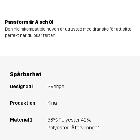
Passform är A och O!
Den hjälmkompatibla huvan är utrustad med dragsko för att sitta
perfekt när du ökar farten.
Spårbarhet
Designad i
Sverige
Produktion
Kina
Material 1
58% Polyester, 42%
Polyester (Återvunnen)