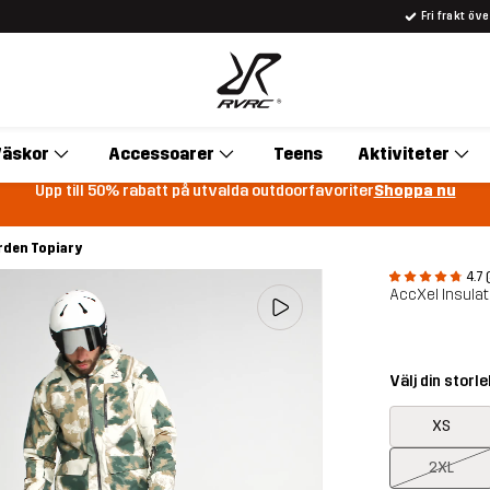
Fri frakt öv
äskor
Accessoarer
Teens
Aktiviteter
Upp till 50% rabatt på utvalda outdoorfavoriter
Shoppa nu
arden Topiary
4.7 
AccXel Insulat
Välj din storle
XS
2XL