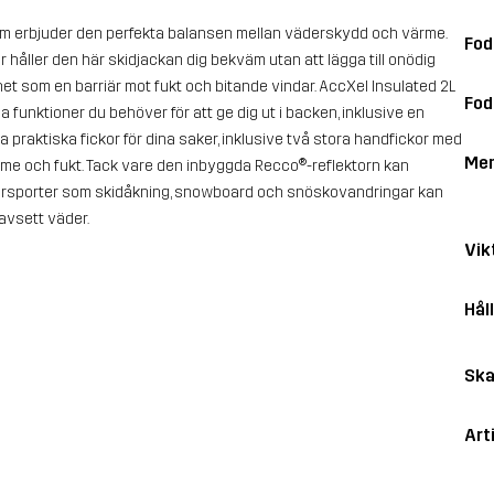
som erbjuder den perfekta balansen mellan väderskydd och värme.
Fod
 håller den här skidjackan dig bekväm utan att lägga till onödig
 som en barriär mot fukt och bitande vindar. AccXel Insulated 2L
Fod
a funktioner du behöver för att ge dig ut i backen, inklusive en
ra praktiska fickor för dina saker, inklusive två stora handfickor med
Me
ärme och fukt. Tack vare den inbyggda Recco®-reflektorn kan
intersporter som skidåkning, snowboard och snöskovandringar kan
oavsett väder.
Vik
Hål
Ska
Art