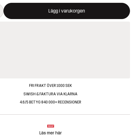
ommer att öppna en modal som bekräftar en ny vara i varukorg
illgänglig
Lägg i varukorgen
FRI FRAKT ÖVER 1000 SEK
SWISH & FAKTURA VIA KLARNA
4.6/5 BETYG 840 000+ RECENSIONER
Läs mer här