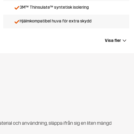
3M™ Thinsulate™ syntetisk isolering
Hjälmkompatibel huva för extra skydd
Visa fler
aterial och användning, släppa ifrån sig en liten mängd