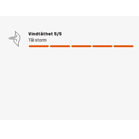
Vindtäthet
5/5
Tål storm