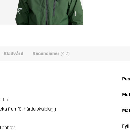
Klädvård
Recensioner
(4.7)
Pa
Mat
orter
acka framför hårda skalplagg
Mat
Fyll
d behov.