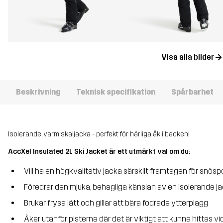
Visa alla bilder
Beskrivning
Teknisk specifikation
Spårbarhet
Isolerande, varm skaljacka - perfekt för härliga åk i backen!
AccXel Insulated 2L Ski Jacket är ett utmärkt val om du:
Vill ha en högkvalitativ jacka särskilt framtagen för snösp
Föredrar den mjuka, behagliga känslan av en isolerande j
Brukar frysa lätt och gillar att bära fodrade ytterplagg
Åker utanför pisterna där det är viktigt att kunna hittas vi