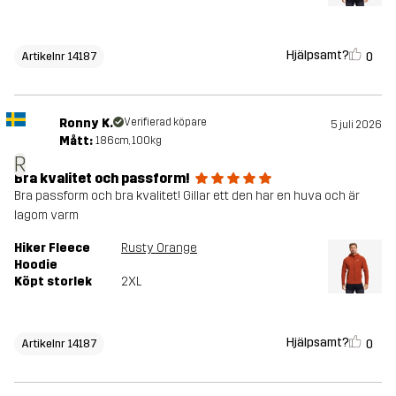
Hjälpsamt?
0
Artikelnr 14187
Ronny K.
Verifierad köpare
5 juli 2026
Mått:
186cm, 100kg
R
Bra kvalitet och passform!
Bra passform och bra kvalitet! Gillar ett den har en huva och är
lagom varm
Hiker Fleece
Rusty Orange
Hoodie
Köpt storlek
2XL
Hjälpsamt?
0
Artikelnr 14187