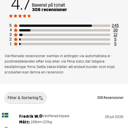
4.7
Baserat på totalt
Foder
95% Polyester (Återvunnen), 5%
306 recensioner
Polyester
5
245
Vikt
350g i storlek M
4
39
3
12
2
5
Skapad för
1
5
ALL-ROUND
VANDRING
Verifierade recensioner samlas in antingen via automatiska e-
Artikelnummer
14187_2301
postmeddelanden efter köp eller via Mina sidor, där tidigare
beställningar finns. Detta säkerställer att endast kunder som köpt
produkten kan lämna en recension
Filter & Sortering
306 Recensioner
Fredrik W.
Verifierad köpare
26 juli 2026
Mått:
198cm, 120kg