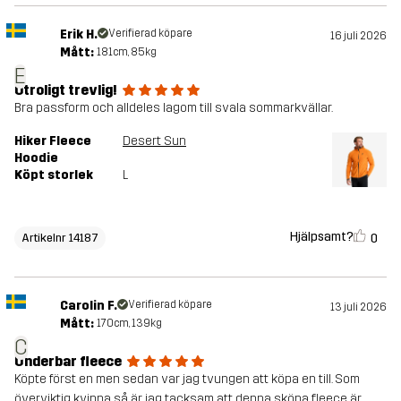
Erik H.
Verifierad köpare
16 juli 2026
Mått:
181cm, 85kg
E
Otroligt trevlig!
Bra passform och alldeles lagom till svala sommarkvällar.
Hiker Fleece
Desert Sun
Hoodie
Köpt storlek
L
Hjälpsamt?
0
Artikelnr 14187
Carolin F.
Verifierad köpare
13 juli 2026
Mått:
170cm, 139kg
C
Underbar fleece
Köpte först en men sedan var jag tvungen att köpa en till. Som
överviktig kvinna så är jag tacksam att denna sköna fleece är