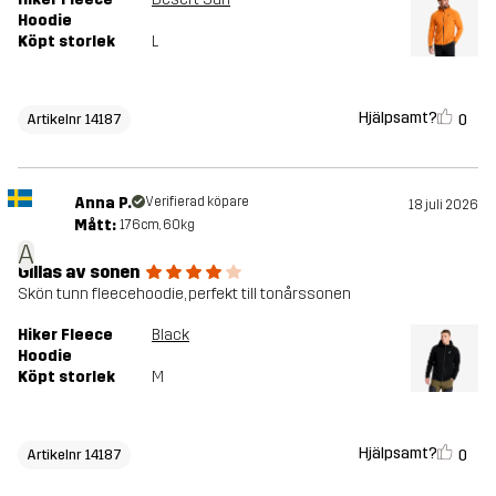
Hoodie
Köpt storlek
L
Hjälpsamt?
0
Artikelnr 14187
Anna P.
Verifierad köpare
18 juli 2026
Mått:
176cm, 60kg
A
Gillas av sonen
Skön tunn fleecehoodie, perfekt till tonårssonen
Hiker Fleece
Black
Hoodie
Köpt storlek
M
Hjälpsamt?
0
Artikelnr 14187