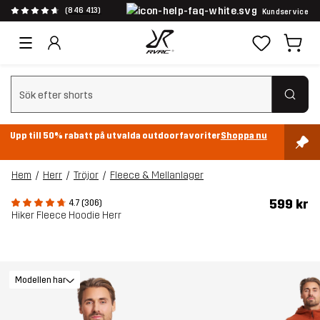
(846 413)
Kundservice
Rensa sök
Upp till 50% rabatt på utvalda outdoorfavoriter
Shoppa nu
Hem
Herr
Tröjor
Fleece & Mellanlager
599 kr
4.7 (306)
Hiker Fleece Hoodie Herr
Modellen har