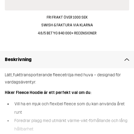
FRI FRAKT ÖVER 1000 SEK
SWISH & FAKTURA VIA KLARNA
4.6/5 BETYG 840 000+ RECENSIONER
Beskrivning
Lätt, fukttransporterande fleecetröja med huva – designad för
vardagsäventyr.
Hiker Fleece Hoodie är ett perfekt val om du:
Vill ha en mjuk och flexibel fleece som du kan använda året
runt
Föredrar plagg med utmärkt värme-vikt-förhållande och lång
hållbarhet