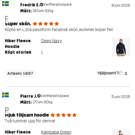
Fredrik E.
Verifierad köpare
8 juni 2026
Mått:
183cm, 92kg
F
Super skön.
Köpte en L, bra passform. Fanatisk skön, kommer köper fler.
Hiker Fleece
Deep Navy
Hoodie
Köpt storlek
L
Hjälpsamt?
0
Artikelnr 14187
Pierre J.
Verifierad köpare
5 juni 2026
Mått:
177cm, 90kg
P
Mjuk följsam hoodie
Två tummar upp för denna!
Hiker Fleece
Kambaba Green