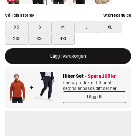
Välj din storlek
Storleksguide
XS
S
M
L
XL
2XL
3XL
4XL
Denna knapp kommer att öppna en modal som bekräftar en ny va
{{size}} inte tillgänglig
Lägg i varukorgen
Hiker Set
-
Spara
165 kr
Dessa produkter tillhör ett
+
setpris, anpassa ditt set här!
Lägg till