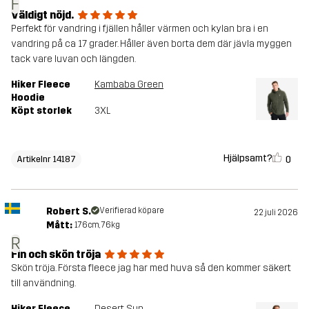
F
Väldigt nöjd.
Perfekt för vandring i fjällen håller värmen och kylan bra i en
vandring på ca 17 grader. Håller även borta dem där jävla myggen
tack vare luvan och längden.
Hiker Fleece
Kambaba Green
Hoodie
Köpt storlek
3XL
Hjälpsamt?
0
Artikelnr 14187
Robert S.
Verifierad köpare
22 juli 2026
Mått:
176cm, 76kg
R
Fin och skön tröja
Skön tröja. Första fleece jag har med huva så den kommer säkert
till användning.
Hiker Fleece
Desert Sun