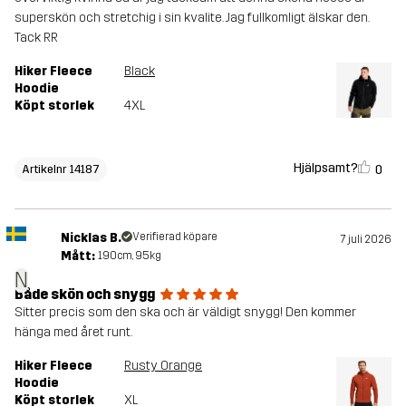
superskön och stretchig i sin kvalite. Jag fullkomligt älskar den.
Tack RR
Hiker Fleece
Black
Hoodie
Köpt storlek
4XL
Hjälpsamt?
0
Artikelnr 14187
Nicklas B.
Verifierad köpare
7 juli 2026
Mått:
190cm, 95kg
N
Både skön och snygg
Sitter precis som den ska och är väldigt snygg! Den kommer
hänga med året runt.
Hiker Fleece
Rusty Orange
Hoodie
Köpt storlek
XL