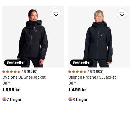
Bestseller
Bestseller
4.6 (6 510)
4.6 (1 903)
Cyclone 3L Shell Jacket
Silence Proshell 3L Jacket
Dam
Dam
1 999 kr
1 499 kr
7 färger
8 färger