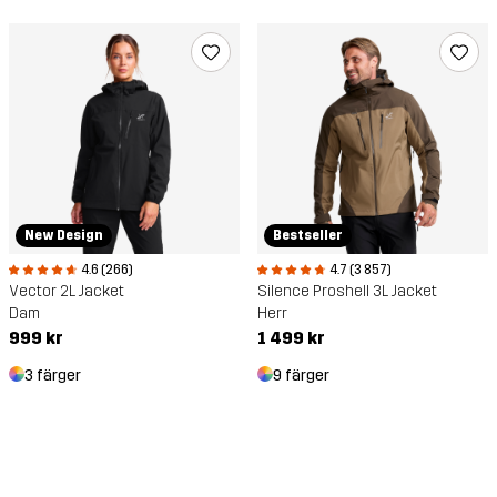
New Design
Bestseller
4.6 (266)
4.7 (3 857)
Vector 2L Jacket
Silence Proshell 3L Jacket
Dam
Herr
999 kr
1 499 kr
3 färger
9 färger