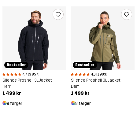
Bestseller
Bestseller
4.7 (3 857)
4.6 (1 903)
Silence Proshell 3L Jacket
Silence Proshell 3L Jacket
Herr
Dam
1 499 kr
1 499 kr
9 färger
8 färger