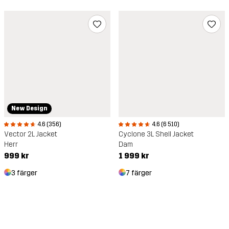
New Design
4.6 (356)
4.6 (6 510)
Vector 2L Jacket
Cyclone 3L Shell Jacket
Herr
Dam
999 kr
1 999 kr
3 färger
7 färger