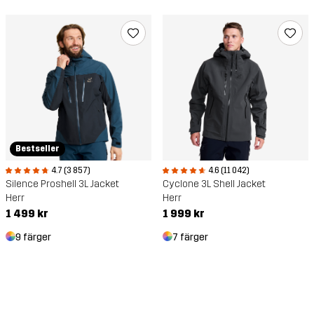
Bestseller
4.7 (3 857)
4.6 (11 042)
Silence Proshell 3L Jacket
Cyclone 3L Shell Jacket
Herr
Herr
1 499 kr
1 999 kr
9 färger
7 färger