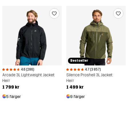
Bestseller
4.6 (286)
4.7 (3 857)
Arcade 3L Lightweight Jacket
Silence Proshell 3L Jacket
Herr
Herr
1 799 kr
1 499 kr
5 färger
9 färger