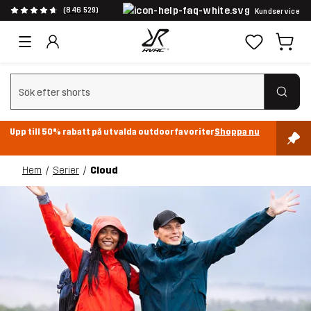
(846 529)
Kundservice
Rensa sök
Upp till 50% rabatt på utvalda outdoorfavoriter
Shoppa nu
Hem
Serier
Cloud