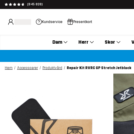
(845 828)
Kundservice
Presentkort
Dam
Herr
Skor
V
Hem
Accessoarer
Produktvård
Repair Kit RVRC GP Stretch Jetblack