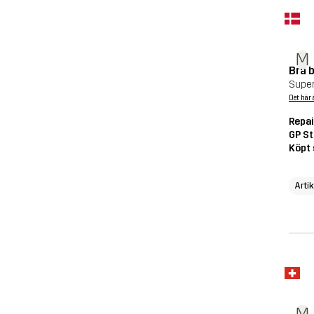
M
Bra 
Supe
Det här 
Repai
GP St
Köpt 
Arti