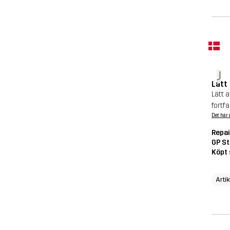
J
Lätt
Lätt 
fortf
Det här 
Repai
GP St
Köpt 
Arti