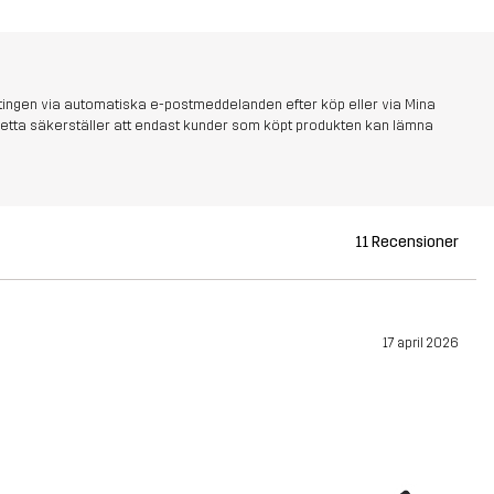
tingen via automatiska e-postmeddelanden efter köp eller via Mina
s. Detta säkerställer att endast kunder som köpt produkten kan lämna
11 Recensioner
17 april 2026