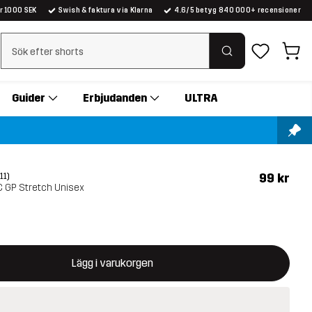
er 1000 SEK
Swish & faktura via Klarna
4.6/5 betyg 840 000+ recensioner
Rensa sök
Guider
Erbjudanden
ULTRA
99 kr
(11)
C GP Stretch Unisex
ommer att öppna en modal som bekräftar en ny vara i varukorg
illgänglig
Lägg i varukorgen