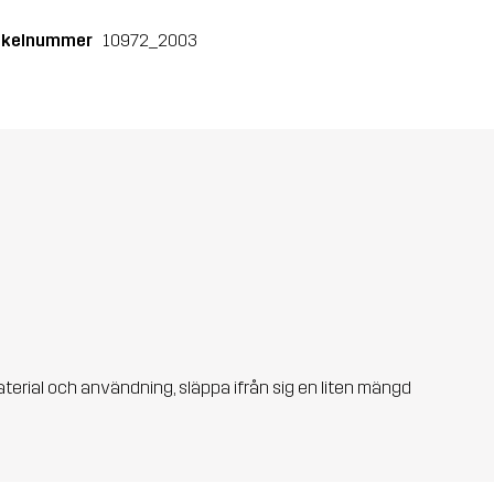
ikelnummer
10972_2003
aterial och användning, släppa ifrån sig en liten mängd