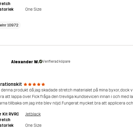
retch
storlek
One Size
kelnr 10972
Alexander W.
Verifierad köpare
rationskit
 denna produkt då jag skadade stretch materialet på mina byxor, dock v
bra att lappa över. Fick fråga den trevliga kundsevicen innan i och med 
rna tillbaka om jag inte blev nöjd. Fungerat mycket bra att applicera och
r Kit RVRC
Jetblack
retch
storlek
One Size