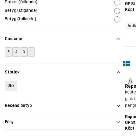
Datum (fallande)
GP St
Köpt 
Betyg (stigande)
Betyg (fallande)
Arti
Omdöme
5
4
3
1
Storlek
A
Repe
ONE
Köpte
gick 
penga
Recensiontyp
Repai
Färg
GP St
Köpt 