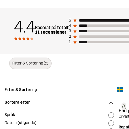
4.4
5
4
Baserat på totalt
3
11 recensioner
2
1
Filter & Sortering
Filter & Sortering
Sortera efter
A
Helt
Språk
Grymt
Datum (stigande)
Repai