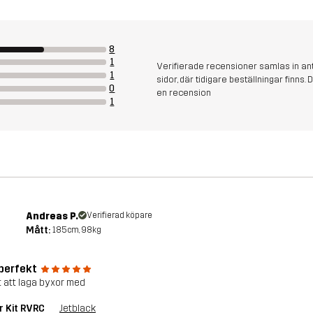
8
1
Verifierade recensioner samlas in an
1
sidor, där tidigare beställningar finn
0
en recension
1
Andreas P.
Verifierad köpare
Mått:
185cm, 98kg
 perfekt
 att laga byxor med
r Kit RVRC
Jetblack