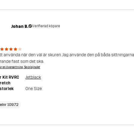
Johan B.
Verifierad köpare
att använda när den väl är skuren. Jag använde den på båda sittningarna fö
arande fast som det ska.
är en översättning. Se originalet
r Kit RVRC
Jetblack
retch
storlek
One Size
kelnr 10972