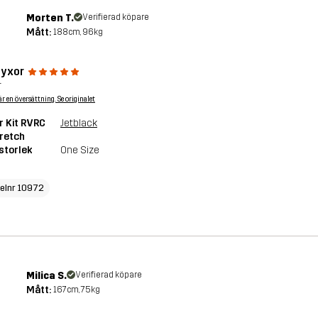
Morten T.
Verifierad köpare
Mått:
188cm, 96kg
byxor
r
är en översättning. Se originalet
r Kit RVRC
Jetblack
retch
storlek
One Size
kelnr 10972
Milica S.
Verifierad köpare
Mått:
167cm, 75kg