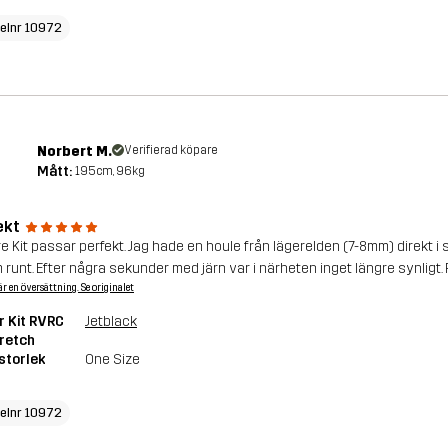
kelnr 10972
Norbert M.
Verifierad köpare
Mått:
195cm, 96kg
ekt
e Kit passar perfekt. Jag hade en houle från lägerelden (7-8mm) direkt i 
runt. Efter några sekunder med järn var i närheten inget längre synligt.
är en översättning. Se originalet
r Kit RVRC
Jetblack
retch
storlek
One Size
kelnr 10972