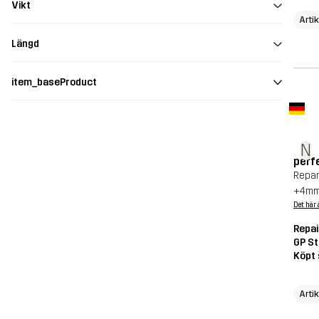
Vikt
Arti
Längd
item_baseProduct
N
perf
Repar
+4mm 
Det här 
Repai
GP St
Köpt 
Arti