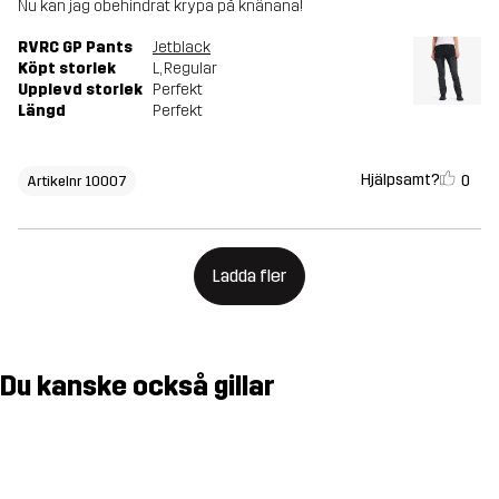
Nu kan jag obehindrat krypa på knänana!
RVRC GP Pants
Jetblack
Köpt storlek
L
, Regular
Upplevd storlek
Perfekt
Längd
Perfekt
Hjälpsamt?
0
Artikelnr 10007
Ladda fler
Du kanske också gillar