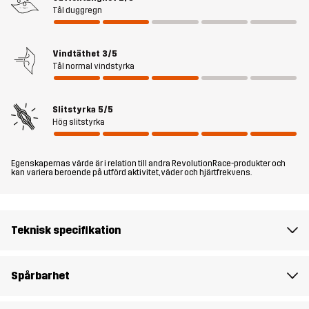
maximal rörelsefrihet och bekvämlighet. Oavsett om du arbetar i
Tål duggregn
trädgården, utforskar naturen eller fixar i garaget, är dessa byxor
redo för uppgiften.
Vindtäthet
3/5
Modellen
är 175 cm och har storlek S, Regular
Tål normal vindstyrka
Passform
REGULAR FIT
Slitstyrka
5/5
Hög slitstyrka
Material 1
65% Polyester, 35% Bomull
Egenskapernas värde är i relation till andra RevolutionRace-produkter och
kan variera beroende på utförd aktivitet, väder och hjärtfrekvens.
Material 2
88% Polyamid, 12% Elastan
Foder
90% Polyester, 10% Bomull
Teknisk specifikation
Mesh
100% Polyester
Spårbarhet
Vikt
576g i storlek M