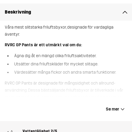
Beskrivning
Våra mest slitstarka friluftsbyxor, designade för vardagliga
äventyr.
RVRC GP Pants är ett utmärkt val om du:
Ägna dig åt en mängd olika friluftsaktiviteter.
Utsätter dina friluftskläder för mycket slitage.
Värdesätter många fickor och andra smarta funktioner.
RVRC GP Pants är designade för mångsidighet och allround-
användning. Dessa bästsäljande friluftsbyxor är tillverkade i vår
mest slitstarka polycotton-canvas och har förstärkningar över
anklar och knän för extra skydd mot slitage. Med sju praktiska
Se mer
fickor för säker förvaring, fickor för knäskydd och justerbara
benslut är de ett pålitligt val för alla dina äventyr. Strategiskt
placerad 4-vägsstretch över höfterna, insida lår och knäveck ger
Vattentålighet
2/5