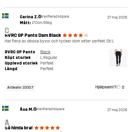
Carina Z.
Verifierad köpare
27 maj 2026
Mått:
170cm, 69kg
C
RVRC GP Pants Dam Black
Har flera av dessa byxor och tycker dom sitter perfekt. Stl L
RVRC GP Pants
Black
Köpt storlek
L
, Regular
Upplevd storlek
Perfekt
Längd
Perfekt
Hjälpsamt?
0
Artikelnr 10007
Åsa M.
Verifierad köpare
27 maj 2026
Å
Så himla bra!