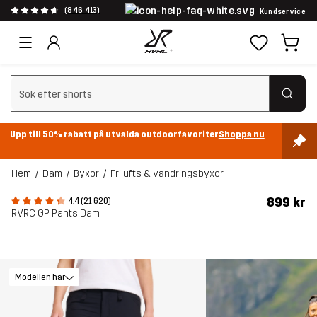
(846 413)
Kundservice
Rensa sök
Upp till 50% rabatt på utvalda outdoorfavoriter
Shoppa nu
Hem
Dam
Byxor
Frilufts & vandringsbyxor
899 kr
4.4 (21 620)
RVRC GP Pants Dam
Modellen har