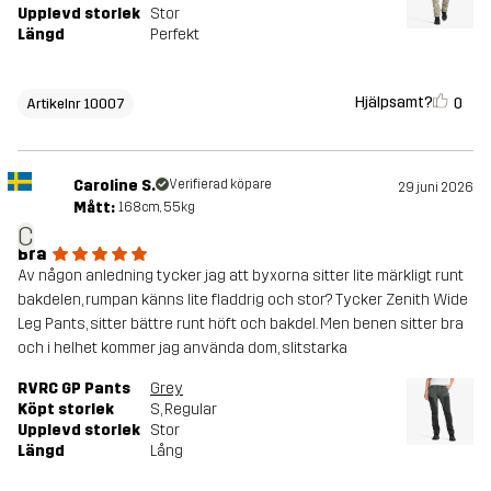
Upplevd storlek
Stor
Längd
Perfekt
Hjälpsamt?
0
Artikelnr 10007
Caroline S.
Verifierad köpare
29 juni 2026
Mått:
168cm, 55kg
C
Bra
Av någon anledning tycker jag att byxorna sitter lite märkligt runt
bakdelen, rumpan känns lite fladdrig och stor? Tycker Zenith Wide
Leg Pants, sitter bättre runt höft och bakdel. Men benen sitter bra
och i helhet kommer jag använda dom, slitstarka
RVRC GP Pants
Grey
Köpt storlek
S
, Regular
Upplevd storlek
Stor
Längd
Lång