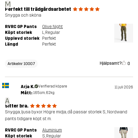
M
Perfekt till trädgårdsarbetet
Snygga och sköna
RVRC GP Pants
Olive Night
Köpt storlek
L
, Regular
Upplevd storlek
Perfekt
Längd
Perfekt
Hjälpsamt?
0
Artikelnr 10007
Arja K.
Verifierad köpare
11 juli 2026
Mått:
165cm, 62kg
A
Sitter bra.
Snygga, ljusa byxor. Högre midja, då passar storlek S,. Nordwand
pants tidigare köpt st m.
RVRC GP Pants
Aluminium
Köpt storlek
S
, Regular