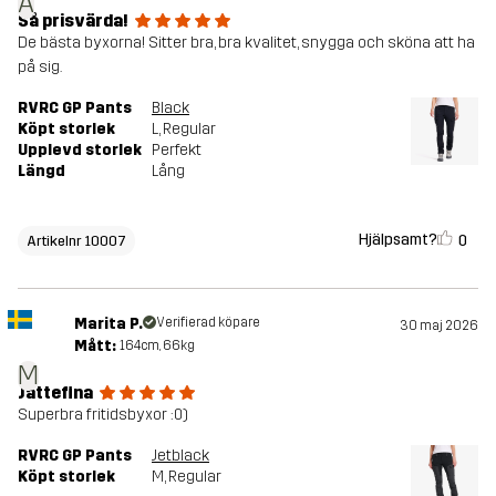
A
Så prisvärda!
De bästa byxorna! Sitter bra, bra kvalitet, snygga och sköna att ha
på sig.
RVRC GP Pants
Black
Köpt storlek
L
, Regular
Upplevd storlek
Perfekt
Längd
Lång
Hjälpsamt?
0
Artikelnr 10007
Marita P.
Verifierad köpare
30 maj 2026
Mått:
164cm, 66kg
M
Jättefina
Superbra fritidsbyxor :0)
RVRC GP Pants
Jetblack
Köpt storlek
M
, Regular