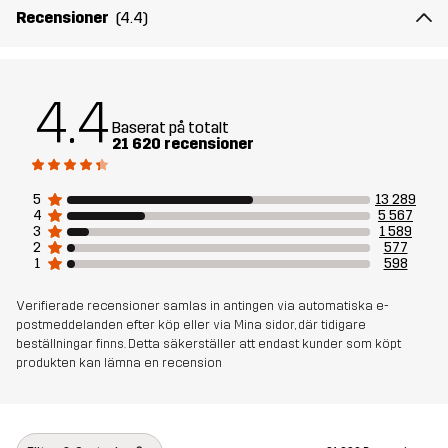
Recensioner
(4.4)
Skapad för
ALL-ROUND
ARBETE OCH TRÄDGÅRD
VANDRING
Artikelnummer
10007_2001
4.4
Baserat på totalt
21 620 recensioner
5
13 289
4
5 567
3
1 589
2
577
1
598
Verifierade recensioner samlas in antingen via automatiska e-
postmeddelanden efter köp eller via Mina sidor, där tidigare
beställningar finns. Detta säkerställer att endast kunder som köpt
produkten kan lämna en recension