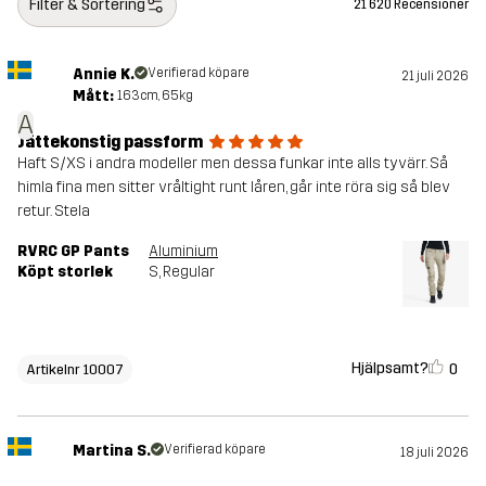
Filter & Sortering
21 620 Recensioner
Annie K.
Verifierad köpare
21 juli 2026
Mått:
163cm, 65kg
A
Jättekonstig passform
Haft S/XS i andra modeller men dessa funkar inte alls tyvärr. Så
himla fina men sitter vråltight runt låren, går inte röra sig så blev
retur. Stela
RVRC GP Pants
Aluminium
Köpt storlek
S
, Regular
Hjälpsamt?
0
Artikelnr 10007
Martina S.
Verifierad köpare
18 juli 2026