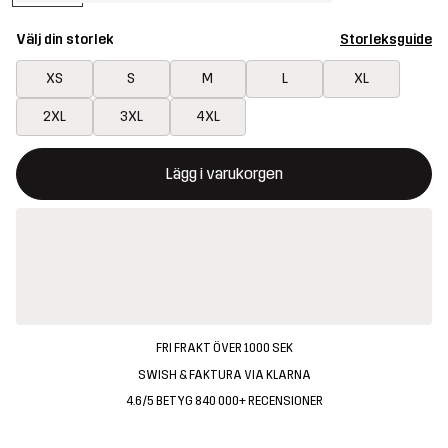
Välj din storlek
Storleksguide
XS
S
M
L
XL
2XL
3XL
4XL
Denna knapp kommer att öppna en modal som bekräftar en ny va
{{size}} inte tillgänglig
Lägg i varukorgen
FRI FRAKT ÖVER 1000 SEK
SWISH & FAKTURA VIA KLARNA
4.6/5 BETYG 840 000+ RECENSIONER