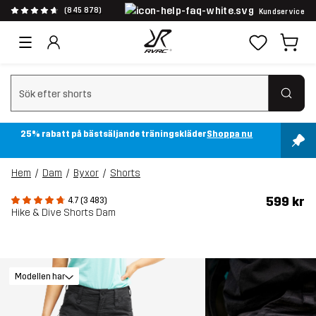
(845 878)
Kundservice
Rensa sök
25% rabatt på bästsäljande träningskläder
Shoppa nu
Hem
Dam
Byxor
Shorts
599 kr
4.7 (3 483)
Hike & Dive Shorts Dam
Modellen har