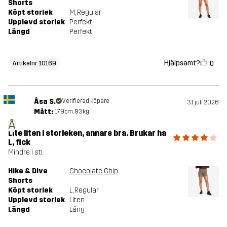
Shorts
Köpt storlek
M
, Regular
Upplevd storlek
Perfekt
Längd
Perfekt
Hjälpsamt?
0
Artikelnr 10169
Åsa S.
Verifierad köpare
31 juli 2026
Mått:
179cm, 83kg
Å
Lite liten i storleken, annars bra. Brukar ha
L, fick
Mindre i stl.
Hike & Dive
Chocolate Chip
Shorts
Köpt storlek
L
, Regular
Upplevd storlek
Liten
Längd
Lång