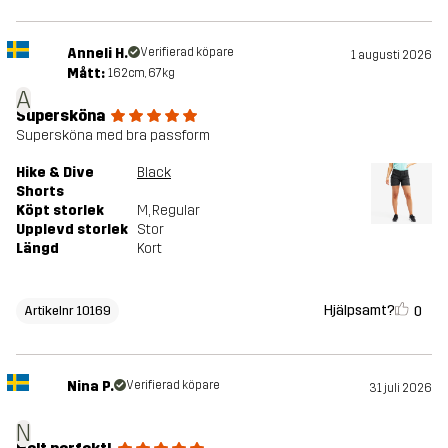
Anneli H.
Verifierad köpare
1 augusti 2026
Mått:
162cm, 67kg
A
Supersköna
Supersköna med bra passform
Hike & Dive
Black
Shorts
Köpt storlek
M
, Regular
Upplevd storlek
Stor
Längd
Kort
Hjälpsamt?
0
Artikelnr 10169
Nina P.
Verifierad köpare
31 juli 2026
N