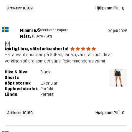
Hjälpsamt?
0
Artikelnr 10169
Mimmi E.
Verifierad köpare
30 juli 2026
Mått:
168cm, 75kg
M
Riktigt bra, slitstarka shorts!
Har använt shortsen på SUPen, badat i, vandrat i och de är
verkligen så bra som det sägs! Rekommenderas varmt!
Hike & Dive
Black
Shorts
Köpt storlek
L
, Regular
Upplevd storlek
Perfekt
Längd
Perfekt
Hjälpsamt?
0
Artikelnr 10169