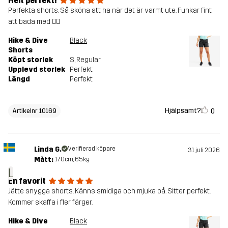
Helt perfekt!
Perfekta shorts. Så sköna att ha när det är varmt ute. Funkar fint
att bada med 👍🏻
Hike & Dive
Black
Shorts
Köpt storlek
S
, Regular
Upplevd storlek
Perfekt
Längd
Perfekt
Hjälpsamt?
0
Artikelnr 10169
Linda G.
Verifierad köpare
31 juli 2026
Mått:
170cm, 65kg
L
En favorit
Jätte snygga shorts. Känns smidiga och mjuka på. Sitter perfekt.
Kommer skaffa i fler färger.
Hike & Dive
Black