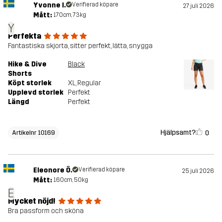
Yvonne I.
Verifierad köpare
27 juli 2026
Mått:
170cm, 73kg
Y
Perfekta
Fantastiska skjorta, sitter perfekt, lätta, snygga
Hike & Dive
Black
Shorts
Köpt storlek
XL
, Regular
Upplevd storlek
Perfekt
Längd
Perfekt
Hjälpsamt?
0
Artikelnr 10169
Eleonore Ö.
Verifierad köpare
25 juli 2026
Mått:
160cm, 50kg
E
Mycket nöjd!
Bra passform och sköna