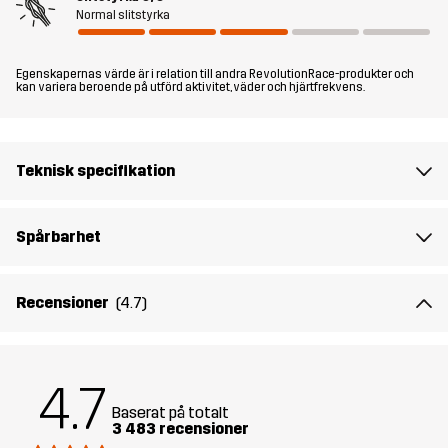
att hålla dina småprylar säkra och lättillgängliga. Dessa shorts är
Normal slitstyrka
det perfekta valet för vandringar i varmt väder, svalkande simturer
och andra utomhusäventyr på, i eller nära vatten.
Egenskapernas värde är i relation till andra RevolutionRace-produkter och
kan variera beroende på utförd aktivitet, väder och hjärtfrekvens.
Modellen
är 172 cm väger 64 kg och har storlek M.
Passform
REGULAR FIT
Teknisk specifikation
Material 1
77% Polyester (Återvunnen), 15% Bomull,
8% Elastan
Spårbarhet
Foder
95% Polyester (Återvunnen), 5%
Recensioner
(4.7)
Polyester
Hållbarhet
Återvunna detaljer
läs här
4.7
Bluesign® approved
läs här
Baserat på totalt
3 483 recensioner