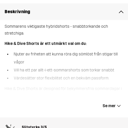
Beskrivning
Sommarens viktigaste hybridshorts - snabbtorkande och
stretchiga.
Hike & Dive Shorts är ett utmärkt val om du:
Njuter av friheten att kunna röra dig sömlöst från stigar till
vågor
Vill ha ett par allt-i-ett-sommarshorts som torkar snabbt
Värdesätter stor flexibilitet och en bekväm passform.
Hike & Dive Shorts är designad för bekymmersfria sommardagar i
vattnet och vandringsspåret. Dessa hybridshorts är tillverkade i
ett snabbtorkande 4-vägs stretchmaterial som rör sig med dina
Se mer
rörelser och ger stor flexibilitet och bekvämlighet när du är på
språng. Hike & Dive Shorts har två djupa handfickor och en
bakficka med kardborreband samt en lårficka med dragkedja för
Slitstyrka
3/5