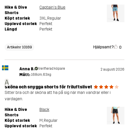
Hike & Dive
Captain's Blue
Shorts
Köpt storlek
3XL
, Regular
Upplevd storlek
Perfekt
Längd
Perfekt
Hjälpsamt?
0
Artikelnr 10169
Anna B.
Verifierad köpare
2 augusti 2026
Mått:
168cm, 63kg
A
Sköna och snygga shorts för friluftslivet
Sitter bra och är sköna att ha på sig när man vandrar eller i
vardagen.
Hike & Dive
Black
Shorts
Köpt storlek
M
, Regular
Upplevd storlek
Perfekt