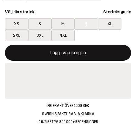
Välj din storlek
Storleksguide
XS
S
M
L
XL
2XL
3XL
4XL
Denna knapp kommer att öppna en modal som bekräftar en ny va
{{size}} inte tillgänglig
Lägg i varukorgen
FRI FRAKT ÖVER 1000 SEK
SWISH & FAKTURA VIA KLARNA
4.6/5 BETYG 840 000+ RECENSIONER