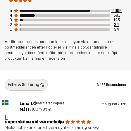
Skapad för
ALL-ROUND
VANDRING
5
2 699
4
591
Artikelnummer
10169_2001
3
125
2
34
1
34
Verifierade recensioner samlas in antingen via automatiska e-
postmeddelanden efter köp eller via Mina sidor, där tidigare
beställningar finns. Detta säkerställer att endast kunder som köpt
produkten kan lämna en recension
Filter & Sortering
3 483 Recensioner
Lena J.
Verifierad köpare
2 augusti 2026
Mått:
161cm, 83kg
L
Supersköna vid värmebölja
Mjuka och sköna för att vara syntet. En aning snäva.