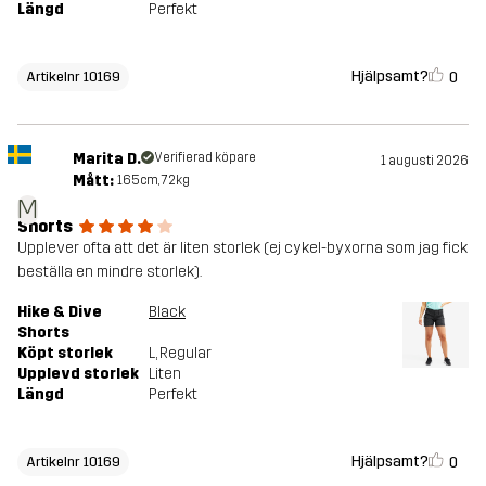
Längd
Perfekt
Hjälpsamt?
0
Artikelnr 10169
Marita D.
Verifierad köpare
1 augusti 2026
Mått:
165cm, 72kg
M
Shorts
Upplever ofta att det är liten storlek (ej cykel-byxorna som jag fick
beställa en mindre storlek).
Hike & Dive
Black
Shorts
Köpt storlek
L
, Regular
Upplevd storlek
Liten
Längd
Perfekt
Hjälpsamt?
0
Artikelnr 10169