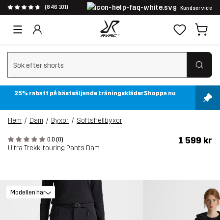
(846 101)
Kundservice
Rensa sök
25% rabatt på bästsäljande träningskläder
Shoppa nu
Hem
Dam
Byxor
Softshellbyxor
1 599 kr
0.0 (0)
Ultra Trekk-touring Pants Dam
Modellen har