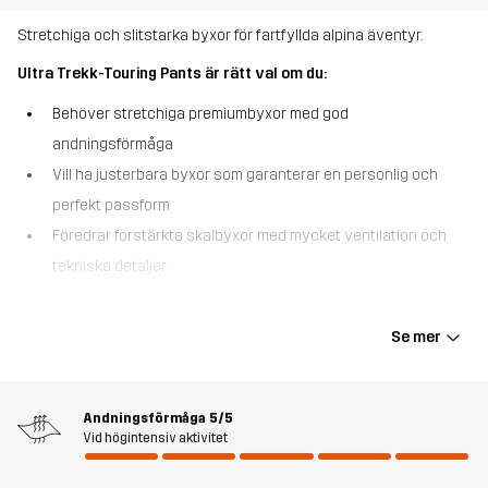
Stretchiga och slitstarka byxor för fartfyllda alpina äventyr.
Ultra Trekk-Touring Pants är rätt val om du:
Behöver stretchiga premiumbyxor med god
andningsförmåga
Vill ha justerbara byxor som garanterar en personlig och
perfekt passform
Föredrar förstärkta skalbyxor med mycket ventilation och
tekniska detaljer
Ultra Trekk-Touring Pants är skapade för krävande alpin klättring
och levererar en perfekt balans mellan andningsförmåga,
Se mer
slitstyrka och tekniska funktioner. De är tillverkade i ett tåligt
fyrvägsstretch-material med DWR-behandling som står emot
lättare regn samtidigt som de följer dina rörelser vid intensiva
Andningsförmåga
5/5
aktiviteter. Alla dragkedjor är vattenavvisande YKK® för extra
Vid högintensiv aktivitet
slitstyrka. Ventilationsdragkedjor längs sidorna med meshpaneler