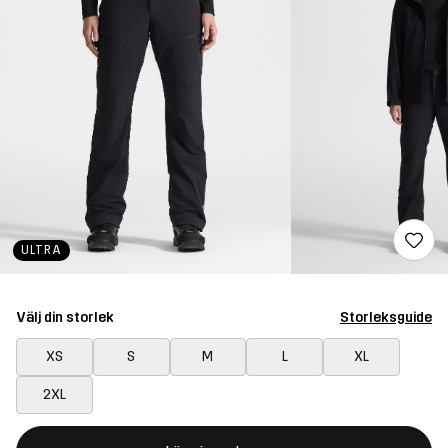
ULTRA
Välj din storlek
Storleksguide
XS
S
M
L
XL
2XL
Denna knapp kommer att öppna en modal som bekräftar en ny va
{{size}} inte tillgänglig