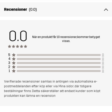
Polyester
Recensioner
(0.0)
Vikt
550g i storlek M
Skapad för
KLÄTTRING & BERGSBESTIGNING
VANDRING
0.0
När en produkt får 10 recensioner, kommer betyget
Artikelnummer
14328_2001
visas.
5
0
4
0
3
0
2
0
1
0
Verifierade recensioner samlas in antingen via automatiska e-
postmeddelanden efter köp eller via Mina sidor, där tidigare
beställningar finns. Detta säkerställer att endast kunder som köpt
produkten kan lämna en recension