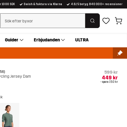
er 1000 SEK
Swish & faktura via Klarna
4.6/5 betyg 840 000+ recensioner
Rensa sök
Guider
Erbjudanden
ULTRA
599 kr
(56)
Cycling Jersey Dam
449 kr
- spara
150 kr
ck