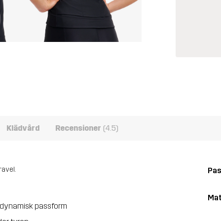
Klädvård
Recensioner
(4.5)
ravel.
Pa
Mat
erodynamisk passform