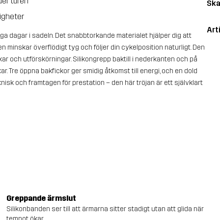
der turen
Ska
igheter
Art
nga dagar i sadeln. Det snabbtorkande materialet hjälper dig att
 minskar överflödigt tyg och följer din cykelposition naturligt. Den
kar och utförskörningar. Silikongrepp baktill i nederkanten och på
ar. Tre öppna bakfickor ger smidig åtkomst till energi, och en dold
isk och framtagen för prestation – den här tröjan är ett självklart
Greppande ärmslut
Silikonbanden ser till att ärmarna sitter stadigt utan att glida när
tempot ökar.