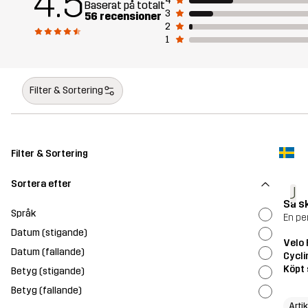
4.5
4
Baserat på totalt
3
56 recensioner
2
1
Filter & Sortering
Filter & Sortering
Sortera efter
J
Så s
Språk
En per
Datum (stigande)
Velo 
Datum (fallande)
Cycli
Köpt 
Betyg (stigande)
Betyg (fallande)
Arti