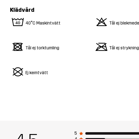
Klädvård
8
o
40°C Maskintvätt
Tål ej blekmede
d
m
Tål ej torktumling
Tål ej strykning
U
Ej kemtvätt
5