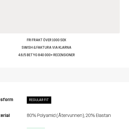
FRI FRAKT ÖVER 1000 SEK
SWISH & FAKTURA VIA KLARNA
4.6/5 BETYG 840 000+ RECENSIONER
ssform
REGULAR FIT
erial
80% Polyamid (Återvunnen), 20% Elastan