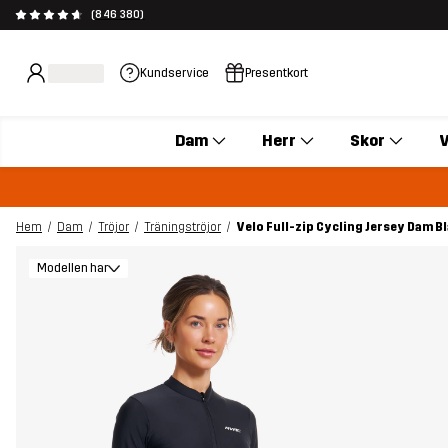
(846 380)
Kundservice
Presentkort
Dam
Herr
Skor
V
Hem
Dam
Tröjor
Träningströjor
Velo Full-zip Cycling Jersey Dam B
Modellen har