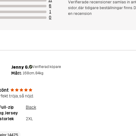
11
Verifierade recensioner samlas in an
6
sidor, där tidigare beställningar finn
1
en recension
0
Jenny G.
Verifierad köpare
Mått:
168cm, 84kg
könt
fekt tröja, så nöjd.
Full-zip
Black
ng Jersey
storlek
2XL
kelnr 14475