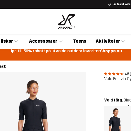
Fri frakt öv
äskor
Accessoarer
Teens
Aktiviteter
Upp till 50% rabatt på utvalda outdoorfavoriter
Shoppa nu
lack
4.5 
Velo Full-zip 
Vald färg:
Bla