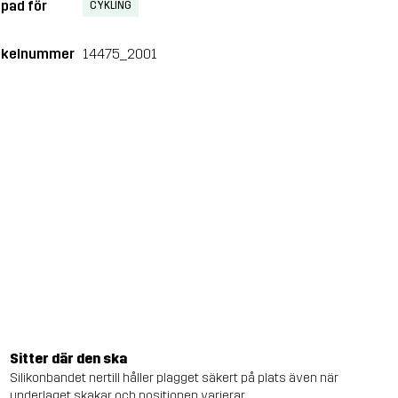
pad för
CYKLING
ikelnummer
14475_2001
Sitter där den ska
Silikonbandet nertill håller plagget säkert på plats även när
underlaget skakar och positionen varierar.