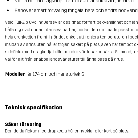
Vill ha en hel dragkedja framtill som är enkel att justera un
Behöver smart förvaring för gels, bars och andra nödvänd
Velo Full-Zip Cycling Jersey är designad för fart, bekvämlighet och lå
hålla dig sval under intensiva partier, medan den slimmade passformen
hela dragkedjan framtill gör det enkelt att reglera temperaturen i bac
insidan av ärmsluten håller tröjan säkert på plats, även när tempot ök
sidoficka med dragkedja håller mindre värdesaker säkra. Slimmad, tekn
val för allt från snabba landsvägsturer till långa pass på grus.
Modellen
är 174 cm och har storlek S
Teknisk specifikation
Säker förvaring
Den dolda fickan med dragkedja håller nycklar eller kort på plats.