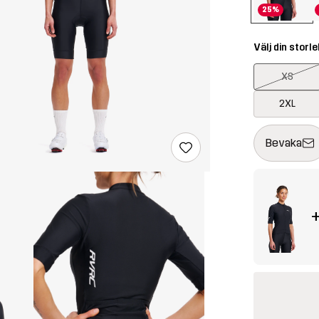
25%
Välj din storle
XS
2XL
Denna knapp k
{{size}} inte t
Bevaka