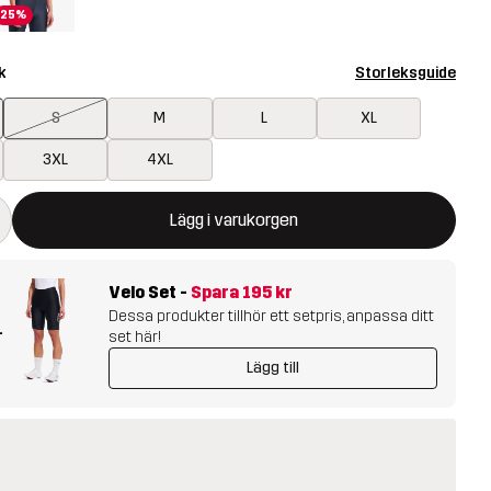
25%
k
Storleksguide
S
M
L
XL
3XL
4XL
ommer att öppna en modal som bekräftar en ny vara i varukorg
illgänglig
Lägg i varukorgen
Velo Set
-
Spara
195 kr
Dessa produkter tillhör ett setpris, anpassa ditt
+
set här!
Lägg till