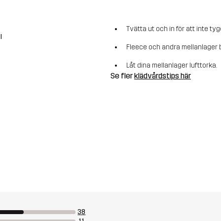
Tvätta ut och in för att inte tyg
l
Fleece och andra mellanlager b
Låt dina mellanlager lufttorka.
Se fler
klädvårdstips här
38