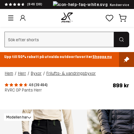
(846 138)
Kundservice
Rensa sök
Upp till 50% rabatt på utvalda outdoorfavoriter
Shoppa nu
Hem
Herr
Byxor
Frilufts- & vandringsbyxor
899 kr
4.6 (39 494)
RVRC GP Pants Herr
Modellen har