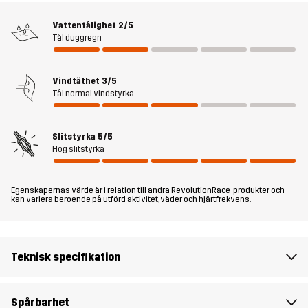
placerad 4-vägsstretch över höfterna, insida lår och knäveck ger
Vattentålighet
2/5
maximal rörelsefrihet och bekvämlighet. Oavsett om du arbetar i
Tål duggregn
trädgården, utforskar naturen eller fixar i garaget, är dessa byxor
redo för uppgiften.
Vindtäthet
3/5
Modellen
är 182 cm väger 85 kg och har storlek L.
Tål normal vindstyrka
Passform
REGULAR FIT
Slitstyrka
5/5
Hög slitstyrka
Material 1
65% Polyester, 35% Bomull
Egenskapernas värde är i relation till andra RevolutionRace-produkter och
kan variera beroende på utförd aktivitet, väder och hjärtfrekvens.
Material 2
88% Polyamid, 12% Elastan
Foder
90% Polyester, 10% Bomull
Teknisk specifikation
Mesh
100% Polyester
Spårbarhet