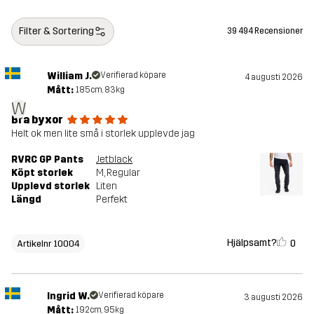
Filter & Sortering
39 494 Recensioner
William J.
Verifierad köpare
4 augusti 2026
Mått:
185cm, 83kg
W
Bra byxor
Helt ok men lite små i storlek upplevde jag
RVRC GP Pants
Jetblack
Köpt storlek
M
, Regular
Upplevd storlek
Liten
Längd
Perfekt
Hjälpsamt?
0
Artikelnr 10004
Ingrid W.
Verifierad köpare
3 augusti 2026
Mått:
192cm, 95kg