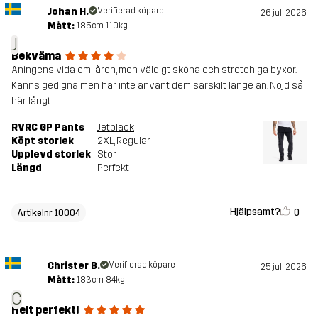
Johan H.
Verifierad köpare
26 juli 2026
Mått:
185cm, 110kg
J
Bekväma
Aningens vida om låren, men väldigt sköna och stretchiga byxor.
Känns gedigna men har inte använt dem särskilt länge än. Nöjd så
här långt.
RVRC GP Pants
Jetblack
Köpt storlek
2XL
, Regular
Upplevd storlek
Stor
Längd
Perfekt
Hjälpsamt?
0
Artikelnr 10004
Christer B.
Verifierad köpare
25 juli 2026
Mått:
183cm, 84kg
C
Helt perfekt!