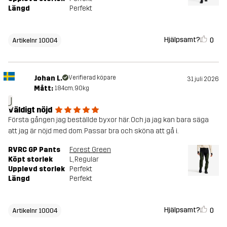
Längd
Perfekt
Hjälpsamt?
0
Artikelnr 10004
Johan L.
Verifierad köpare
31 juli 2026
Mått:
184cm, 90kg
J
Väldigt nöjd
Första gången jag beställde byxor här. Och ja jag kan bara säga
att jag är nöjd med dom. Passar bra och sköna att gå i.
RVRC GP Pants
Forest Green
Köpt storlek
L
, Regular
Upplevd storlek
Perfekt
Längd
Perfekt
Hjälpsamt?
0
Artikelnr 10004