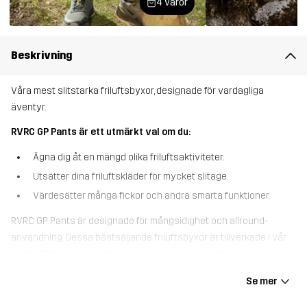
4 varor
Beskrivning
Våra mest slitstarka friluftsbyxor, designade för vardagliga
äventyr.
RVRC GP Pants är ett utmärkt val om du:
Ägna dig åt en mängd olika friluftsaktiviteter.
Utsätter dina friluftskläder för mycket slitage.
Värdesätter många fickor och andra smarta funktioner.
RVRC GP Pants är designade för mångsidighet och allround-
användning. Dessa bästsäljande friluftsbyxor är tillverkade i vår
mest slitstarka polycotton-canvas och har förstärkningar över
anklar och knän för extra skydd mot slitage. Med sju praktiska
Se mer
fickor för säker förvaring, fickor för knäskydd och justerbara
benslut är de ett pålitligt val för alla dina äventyr. Strategiskt