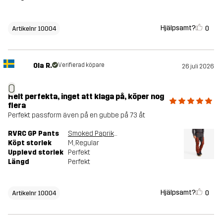
Hjälpsamt?
0
Artikelnr 10004
Ola R.
Verifierad köpare
26 juli 2026
O
Helt perfekta, inget att klaga på, köper nog
flera
Perfekt passform även på en gubbe på 73 åt
RVRC GP Pants
Smoked Paprika/Anthracite
Köpt storlek
M
, Regular
Upplevd storlek
Perfekt
Längd
Perfekt
Hjälpsamt?
0
Artikelnr 10004