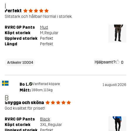
I
Perfekt
Slitstark och hållbar! Normal i storlek.
RVRC GP Pants
Mud
Köpt storlek
M
, Regular
Upplevd storlek
Perfekt
Längd
Perfekt
Hjälpsamt?
0
Artikelnr 10004
Bo L.
Verifierad köpare
1 augusti 2026
Mått:
188cm, 113kg
B
Snygga och sköna
God kvalitet för priset!
RVRC GP Pants
Black
Köpt storlek
3XL
, Regular
Upplevd storlek
Perfekt