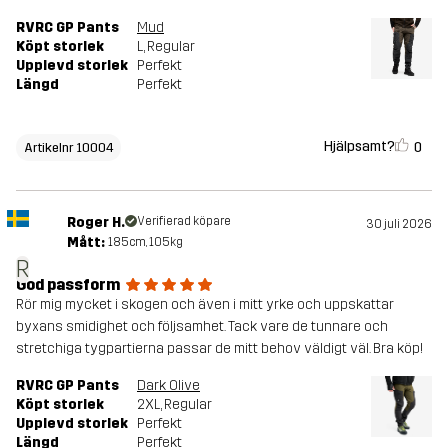
RVRC GP Pants
Mud
Köpt storlek
L
, Regular
Upplevd storlek
Perfekt
Längd
Perfekt
Hjälpsamt?
0
Artikelnr 10004
Roger H.
Verifierad köpare
30 juli 2026
Mått:
185cm, 105kg
R
God passform
Rör mig mycket i skogen och även i mitt yrke och uppskattar
byxans smidighet och följsamhet. Tack vare de tunnare och
stretchiga tygpartierna passar de mitt behov väldigt väl. Bra köp!
RVRC GP Pants
Dark Olive
Köpt storlek
2XL
, Regular
Upplevd storlek
Perfekt
Längd
Perfekt