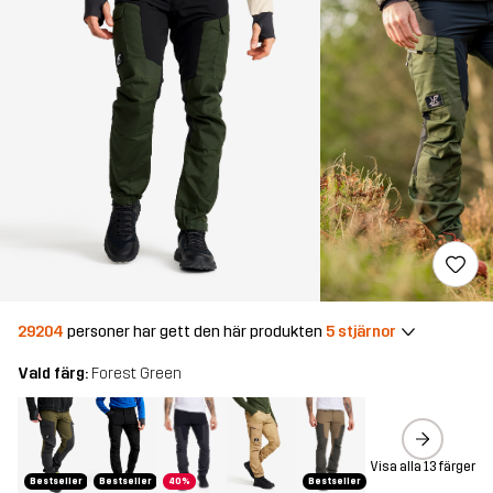
29204
personer har gett den här produkten
5 stjärnor
Vald färg:
Forest Green
Visa alla 13 färger
Bestseller
Bestseller
40%
Bestseller