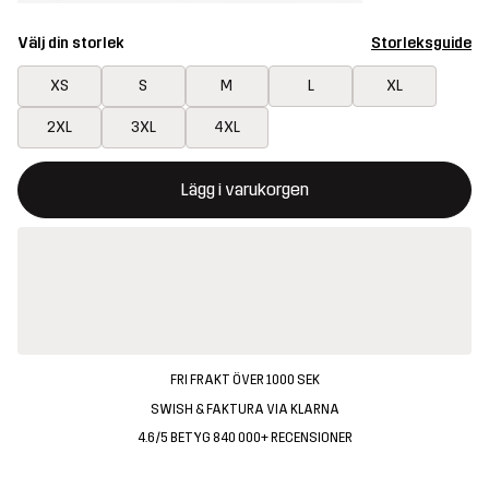
Välj din storlek
Storleksguide
XS
S
M
L
XL
2XL
3XL
4XL
Denna knapp kommer att öppna en modal som bekräftar en ny va
{{size}} inte tillgänglig
Lägg i varukorgen
FRI FRAKT ÖVER 1000 SEK
SWISH & FAKTURA VIA KLARNA
4.6/5 BETYG 840 000+ RECENSIONER