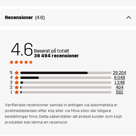
Vikt
600g i storlek M
Recensioner
(4.6)
Skapad för
ALL-ROUND
ARBETE OCH TRÄDGÅRD
VANDRING
Artikelnummer
10004_2851
4.6
Baserat på totalt
39 494 recensioner
5
29 204
4
8 046
3
1 248
2
404
1
592
Verifierade recensioner samlas in antingen via automatiska e-
postmeddelanden efter köp eller via Mina sidor, där tidigare
beställningar finns. Detta säkerställer att endast kunder som köpt
produkten kan lämna en recension