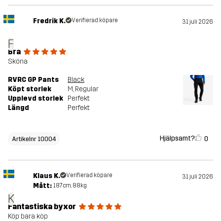
Fredrik K.
Verifierad köpare
31 juli 2026
F
Bra
Sköna
RVRC GP Pants
Black
Köpt storlek
M
, Regular
Upplevd storlek
Perfekt
Längd
Perfekt
Hjälpsamt?
0
Artikelnr 10004
Klaus K.
Verifierad köpare
31 juli 2026
Mått:
187cm, 88kg
K
Fantastiska byxor
Köp bara köp