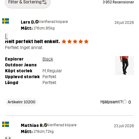
Filter & Sortering
3 952 Recensioner
Lars D.
Verifierad köpare
24 juli 2026
Mått:
176cm, 85kg
L
Helt perfekt helt enkelt.
Perfekt. Inget annat.
Explorer
Black
Outdoor Jeans
Köpt storlek
M
, Regular
Upplevd storlek
Perfekt
Längd
Perfekt
Hjälpsamt?
0
Artikelnr 10200
Mathias R.
Verifierad köpare
23 juli 2026
Mått:
178cm, 72kg