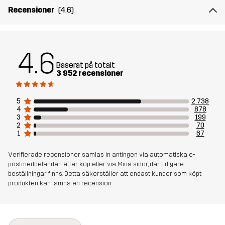
Recensioner
(4.6)
Skapad för
ALL-ROUND
VARDAG
Artikelnummer
10200_2239
4.6
Baserat på totalt
3 952 recensioner
5
2 738
4
878
3
199
2
70
1
67
Verifierade recensioner samlas in antingen via automatiska e-
postmeddelanden efter köp eller via Mina sidor, där tidigare
beställningar finns. Detta säkerställer att endast kunder som köpt
produkten kan lämna en recension