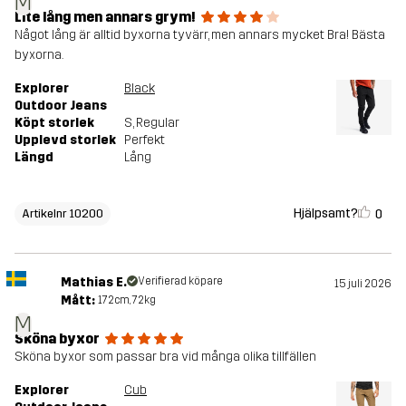
M
Lite lång men annars grym!
Något lång är alltid byxorna tyvärr, men annars mycket Bra! Bästa
byxorna.
Explorer
Black
Outdoor Jeans
Köpt storlek
S
, Regular
Upplevd storlek
Perfekt
Längd
Lång
Hjälpsamt?
0
Artikelnr 10200
Mathias E.
Verifierad köpare
15 juli 2026
Mått:
172cm, 72kg
M
Sköna byxor
Sköna byxor som passar bra vid många olika tillfällen
Explorer
Cub