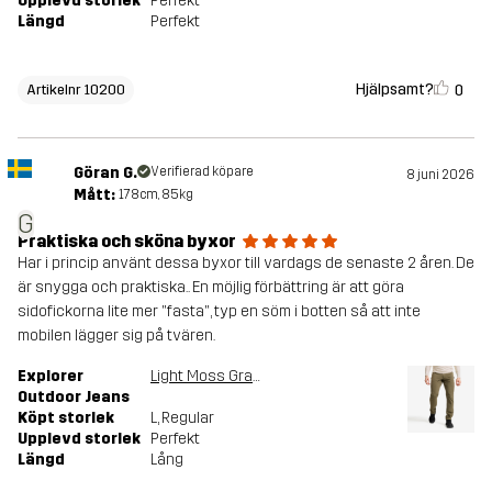
Upplevd storlek
Perfekt
Längd
Perfekt
Hjälpsamt?
0
Artikelnr 10200
Göran G.
Verifierad köpare
8 juni 2026
Mått:
178cm, 85kg
G
Praktiska och sköna byxor
Har i princip använt dessa byxor till vardags de senaste 2 åren. De
är snygga och praktiska.. En möjlig förbättring är att göra
sidofickorna lite mer "fasta", typ en söm i botten så att inte
mobilen lägger sig på tvären.
Explorer
Light Moss Gray
Outdoor Jeans
Köpt storlek
L
, Regular
Upplevd storlek
Perfekt
Längd
Lång