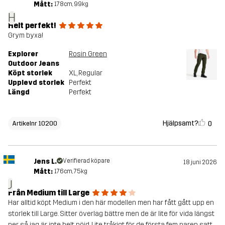
Mått:
178cm, 99kg
H
Helt perfekt!
Grym byxa!
Explorer
Rosin Green
Outdoor Jeans
Köpt storlek
XL
, Regular
Upplevd storlek
Perfekt
Längd
Perfekt
Hjälpsamt?
0
Artikelnr 10200
Jens L.
Verifierad köpare
18 juni 2026
Mått:
176cm, 75kg
J
Från Medium till Large
Har alltid köpt Medium i den här modellen men har fått gått upp en
storlek till Large. Sitter överlag bättre men de är lite för vida längst
ner så jag är inte helt nöjd. Lite tråkigt för de första fem paren satt