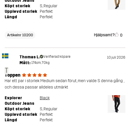
Outdoor Jeans
Köpt storlek
S
, Regular
Upplevd storlek
Perfekt
Längd
Perfekt
Hjälpsamt?
0
Artikelnr 10200
Thomas L.
Verifierad köpare
10 juli 2026
Mått:
174cm, 70kg
T
Toppen
Har ett par i storlek Medium sedan förut, men valde S denna gång ,
och dessa passar alldeles utmärkt
Explorer
Black
Outdoor Jeans
Köpt storlek
S
, Regular
Upplevd storlek
Perfekt
Längd
Perfekt