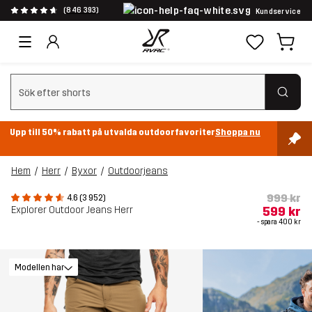
(846 393)
Kundservice
Rensa sök
Upp till 50% rabatt på utvalda outdoorfavoriter
Shoppa nu
Hem
Herr
Byxor
Outdoorjeans
999 kr
4.6 (3 952)
Explorer Outdoor Jeans Herr
599 kr
- spara
400 kr
Modellen har