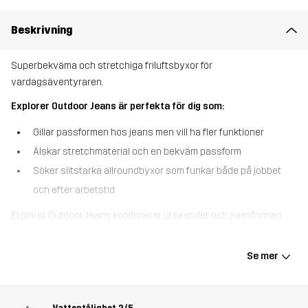
Beskrivning
Superbekväma och stretchiga friluftsbyxor för
vardagsäventyraren.
Explorer Outdoor Jeans är perfekta för dig som:
Gillar passformen hos jeans men vill ha fler funktioner
Älskar stretchmaterial och en bekväm passform
Söker slitstarka allroundbyxor som funkar både på jobbet
och efter arbetstid.
Explorer Outdoor Jeans kombinerar utseendet och passformen
hos dina favoritjeans med de viktiga funktionerna hos
vandringsbyxor, vilket gör dem lika flexibla som din livsstil. Till
Se mer
skillnad från vanliga jeans är dessa byxor tillverkade i ett
syntetiskt material med hög andningsförmåga som håller dig
bekväm även under varma dagar. Den heltäckande 4-
Vattentålighet
2/5