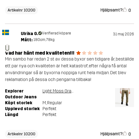
Hjälpsamt?
0
Artikelnr 10200
Ulrika G.
Verifierad köpare
31 maj 2026
Mått:
180cm, 78kg
U
Vad har hänt med kvaliteten!!!
Min sambo har redan 2 st av dessa byxor sen tidigare år, beställde
ett par nya och kvaliteten är helt katastrof, efter några få antal
användningar så är byxorna noppiga runt hela midjan. Det blev
reklamation på dessa och pengarna tillbaka!
Explorer
Light Moss Gray
Outdoor Jeans
Köpt storlek
M
, Regular
Upplevd storlek
Perfekt
Längd
Perfekt
Hjälpsamt?
0
Artikelnr 10200