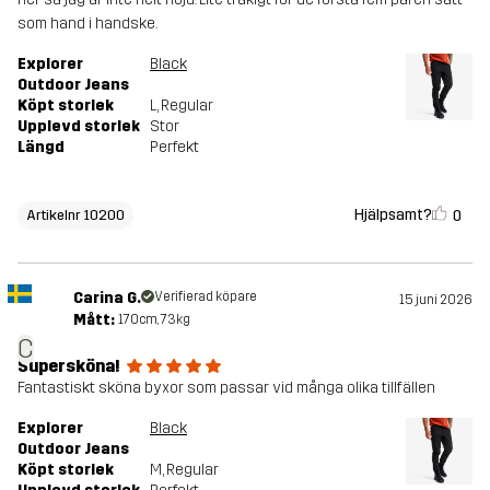
som hand i handske.
Explorer
Black
Outdoor Jeans
Köpt storlek
L
, Regular
Upplevd storlek
Stor
Längd
Perfekt
Hjälpsamt?
0
Artikelnr 10200
Carina G.
Verifierad köpare
15 juni 2026
Mått:
170cm, 73kg
C
Supersköna!
Fantastiskt sköna byxor som passar vid många olika tillfällen
Explorer
Black
Outdoor Jeans
Köpt storlek
M
, Regular