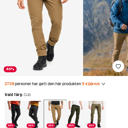
40%
2738
personer har gett den här produkten
5 stjärnor
Vald färg:
Cub
40%
40%
40%
40%
40%