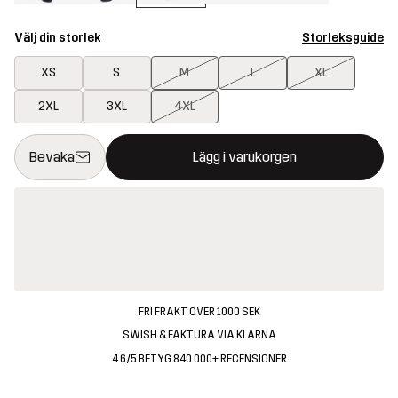
Välj din storlek
Storleksguide
XS
S
M
L
XL
2XL
3XL
4XL
Denna knapp kommer att öppna en modal som bekräftar en ny va
{{size}} inte tillgänglig
Bevaka
Lägg i varukorgen
FRI FRAKT ÖVER 1000 SEK
SWISH & FAKTURA VIA KLARNA
4.6/5 BETYG 840 000+ RECENSIONER