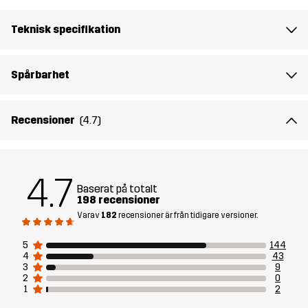
Andningsförmåga: 10 000 g/m²/24h
Teknisk specifikation
Skapad för
VARDAG
ALL-ROUND
Spårbarhet
Artikelnummer
10952_2704
Recensioner
(4.7)
Versioner
Tidigare version
Se versionshistoriken
här
4.7
Baserat på totalt
198 recensioner
Varav
182
recensioner är från tidigare versioner.
5
144
4
43
3
9
2
0
1
2