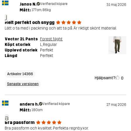
Janos N.
Verifierad köpare
31 maj 2026
Mått:
177cm, 86kg
J
Helt perfekt och snygg
Lätt o ta med i packning och att ta på. Är riktigt skönt material.
Vector 2L Pants
Forest Night
Köpt storlek
L
, Regular
Upplevd storlek
Perfekt
Längd
Perfekt
Artikelnr 14366
Hjälpsamt?
0
Senaste versionen
anders h.
Verifierad köpare
27 maj 2026
Mått:
180cm
a
Bra passform
Bra passform och kvalitet. Perfekta regnbyxor.