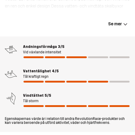
en ren och enkel design. Dessa vatten- och vindtäta skalbyxor
har tejpade sömmar och en DWR-behandling för ett extra skydd
mot blött väder. Med en generös passform, justerbar midja och
Se mer
benslut kan dessa byxor enkelt dras över dina vanliga kläder vid
plötsliga skyfall. Vector 2L Pants är gjorda av återvunnet material,
med ett slätt foder som känns mjukt och följsamt. Om du är ute
Andningsförmåga
3/5
efter regnbyxor för vardagliga äventyr till ett riktigt bra pris är
Vid växlande intensitet
dessa ett perfekt val.
Modellen
är 185 cm väger 93 kg och har storlek L.
Vattentålighet
4/5
Tål kraftigt regn
Passform
REGULAR FIT
Vindtäthet
5/5
Tål storm
Material
100% Polyester (Återvunnen)
Foder
100% Polyester
Egenskapernas värde är i relation till andra RevolutionRace-produkter och
kan variera beroende på utförd aktivitet, väder och hjärtfrekvens.
Membran
Vattenpelare: 10 000 mm