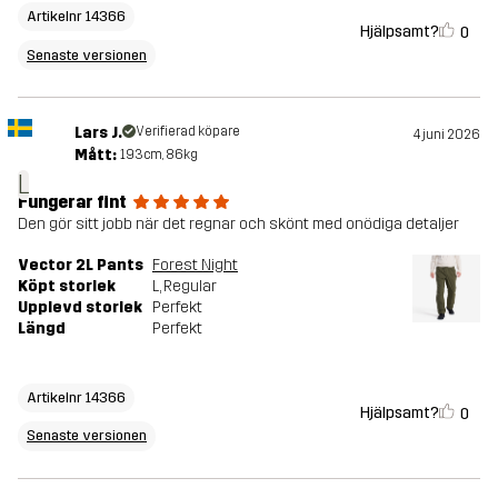
Artikelnr 14366
Hjälpsamt?
0
Senaste versionen
Lars J.
Verifierad köpare
4 juni 2026
Mått:
193cm, 86kg
L
Fungerar fint
Den gör sitt jobb när det regnar och skönt med onödiga detaljer
Vector 2L Pants
Forest Night
Köpt storlek
L
, Regular
Upplevd storlek
Perfekt
Längd
Perfekt
Artikelnr 14366
Hjälpsamt?
0
Senaste versionen