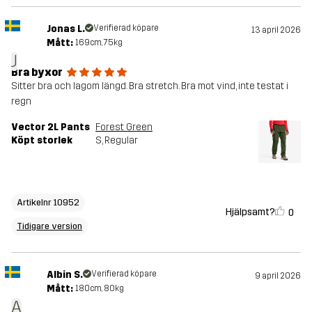
Jonas L.
Verifierad köpare
13 april 2026
Mått:
169cm, 75kg
J
Bra byxor
Sitter bra och lagom längd. Bra stretch. Bra mot vind, inte testat i
regn
Vector 2L Pants
Forest Green
Köpt storlek
S
, Regular
Artikelnr 10952
Hjälpsamt?
0
Tidigare version
Albin S.
Verifierad köpare
9 april 2026
Mått:
180cm, 80kg
A