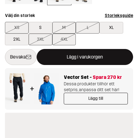
Välj din storlek
Storleksguide
XS
S
M
L
XL
2XL
3XL
4XL
Denna knapp kommer att öppna en modal som bekräftar en ny va
{{size}} inte tillgänglig
Bevaka
Lägg i varukorgen
Vector Set
-
Spara
270 kr
Dessa produkter tillhör ett
+
setpris, anpassa ditt set här!
Lägg till