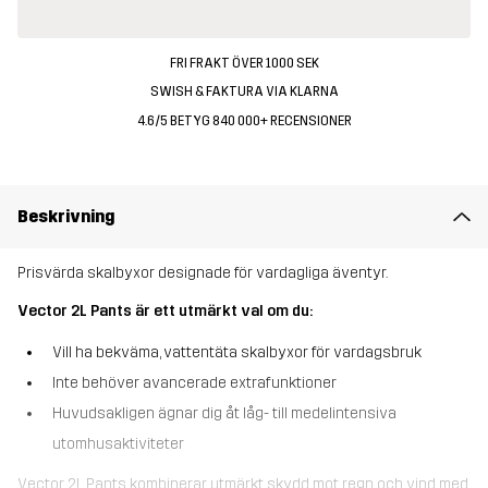
FRI FRAKT ÖVER 1000 SEK
SWISH & FAKTURA VIA KLARNA
4.6/5 BETYG 840 000+ RECENSIONER
Beskrivning
Prisvärda skalbyxor designade för vardagliga äventyr.
Vector 2L Pants är ett utmärkt val om du:
Vill ha bekväma, vattentäta skalbyxor för vardagsbruk
Inte behöver avancerade extrafunktioner
Huvudsakligen ägnar dig åt låg- till medelintensiva
utomhusaktiviteter
Vector 2L Pants kombinerar utmärkt skydd mot regn och vind med