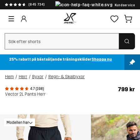
(845 734)
Kundservice
Rensa sök
25% rabatt på bästsäljande träningskläder
Shoppa nu
Hem
Herr
Byxor
Regn- & Skalbyxor
799 kr
4.7 (198)
Vector 2L Pants Herr
Modellen har