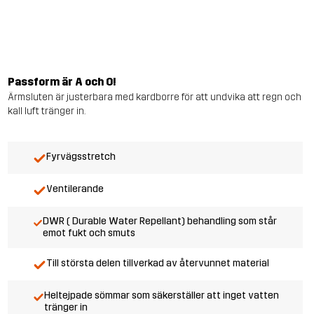
Passform är A och O!
Ärmsluten är justerbara med kardborre för att undvika att regn och
kall luft tränger in.
Fyrvägsstretch
Ventilerande
DWR ( Durable Water Repellant) behandling som står
emot fukt och smuts
Till största delen tillverkad av återvunnet material
Heltejpade sömmar som säkerställer att inget vatten
tränger in