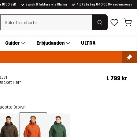
er 1000 SEK
Swish & faktura via Klarna
4.6/5 betyg 840 000+ recensioner
Rensa sök
Guider
Erbjudanden
ULTRA
1 799 kr
(157)
 Jacket Herr
racotta Brown