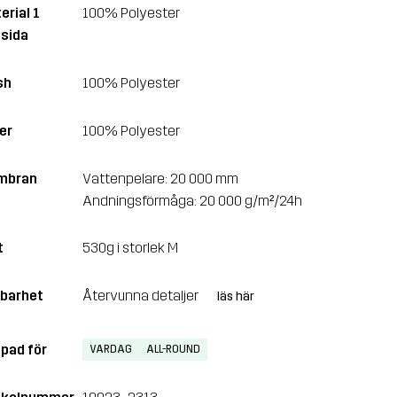
erial 1
100% Polyester
sida
sh
100% Polyester
er
100% Polyester
mbran
Vattenpelare: 20 000 mm
Andningsförmåga: 20 000 g/m²/24h
t
530g i storlek M
lbarhet
Återvunna detaljer
läs här
pad för
VARDAG
ALL-ROUND