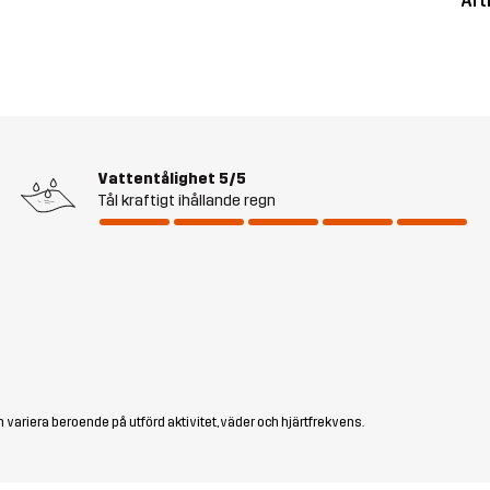
Art
Vattentålighet
5/5
Tål kraftigt ihållande regn
 variera beroende på utförd aktivitet, väder och hjärtfrekvens.