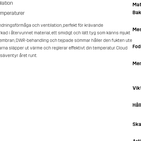
lation
Mat
Bak
temperaturer
dningsförmåga och ventilation, perfekt för krävande
Me
erkad i återvunnet material, ett smidigt och lätt tyg som känns mjukt
membran, DWR-behandling och tejpade sömmar håller den fukten ute
Fod
na släpper ut värme och reglerar effektivt din temperatur. Cloud
tsäventyr året runt.
Me
Vik
Hål
Ska