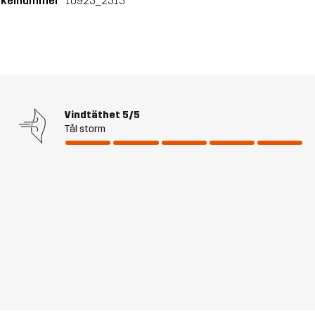
ikelnummer
10923_2313
Vindtäthet
5/5
Tål storm