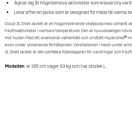
Ägnar dig åt högintensiva aktiviteter som kräver bra venti
Letar efter en jacka som är designad för milda till varma 
Cloud 3L Shell Jacket är en högpresterande skaljacka med utmärkt an
friluftsaktiviteter i varmare temperaturer. Den är huvudsakligen tillv
mot huden. Med ett avancerat vattentätt och vindtätt Hypershell®-
även under utmanande förhållanden. Ventilationen i mesh under armar
3L Shell Jacket är den perfekta följeslagaren för vandringar och friluf
Modellen
är 185 cm väger 93 kg och har storlek L.