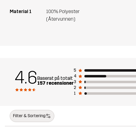
Material 1
100% Polyester
(Återvunnen)
4.6
5
4
Baserat på totalt
3
157 recensioner
2
1
Filter & Sortering