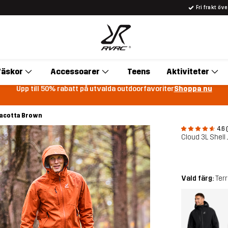
Fri frakt öv
äskor
Accessoarer
Teens
Aktiviteter
Upp till 50% rabatt på utvalda outdoorfavoriter
Shoppa nu
rracotta Brown
4.6 
Cloud 3L Shell
Vald färg:
Ter