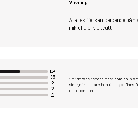
Vävning
Alla textilier kan, beroende på m
mikrofibrer vid tvätt.
114
35
Verifierade recensioner samlas in an
2
sidor, där tidigare beställningar finn
2
en recension
4