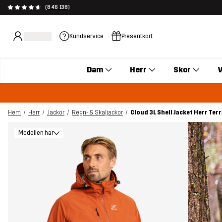
(846 138)
Kundservice
Presentkort
Dam
Herr
Skor
V
Hem
Herr
Jackor
Regn- & Skaljackor
Cloud 3L Shell Jacket Herr Te
Modellen har