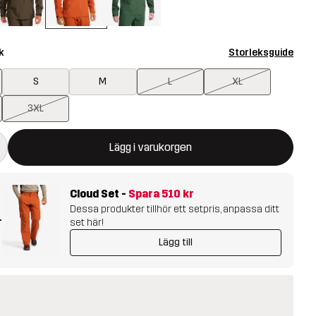
k
Storleksguide
S
M
L
XL
3XL
ommer att öppna en modal som bekräftar en ny vara i varukorg
illgänglig
Lägg i varukorgen
Cloud Set
-
Spara
510 kr
Dessa produkter tillhör ett setpris, anpassa ditt
+
set här!
Lägg till