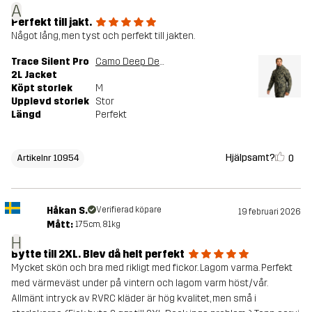
A
Perfekt till jakt.
Något lång, men tyst och perfekt till jakten.
Trace Silent Pro
Camo Deep Depths
2L Jacket
Köpt storlek
M
Upplevd storlek
Stor
Längd
Perfekt
Hjälpsamt?
0
Artikelnr 10954
Håkan S.
Verifierad köpare
19 februari 2026
Mått:
175cm, 81kg
H
Bytte till 2XL. Blev då helt perfekt
Mycket skön och bra med rikligt med fickor. Lagom varma. Perfekt
med värmeväst under på vintern och lagom varm höst/vår.
Allmänt intryck av RVRC kläder är hög kvalitet, men små i