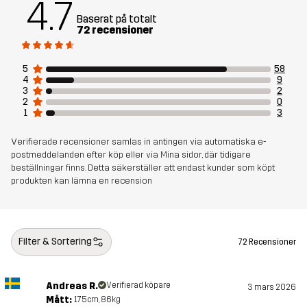
4.7
Baserat på totalt
Hållbarhet
Återvunna detaljer
läs här
72 recensioner
Skapad för
JAKT OCH NATURFOTOGRAFI
VANDRING
5
58
4
9
3
2
2
0
Artikelnummer
10954_6989
1
3
Verifierade recensioner samlas in antingen via automatiska e-
postmeddelanden efter köp eller via Mina sidor, där tidigare
beställningar finns. Detta säkerställer att endast kunder som köpt
produkten kan lämna en recension
Filter & Sortering
72 Recensioner
Andreas R.
Verifierad köpare
3 mars 2026
Mått:
175cm, 86kg