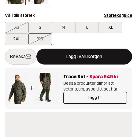
Välj din storlek
Storleksguide
XS
S
M
L
XL
2XL
3XL
Denna knapp kommer att öppna en modal som bekräftar en ny va
{{size}} inte tillgänglig
Bevaka
Lägg i varukorgen
Trace Set
-
Spara
945 kr
Dessa produkter tillhör ett
+
setpris, anpassa ditt set här!
Lägg till