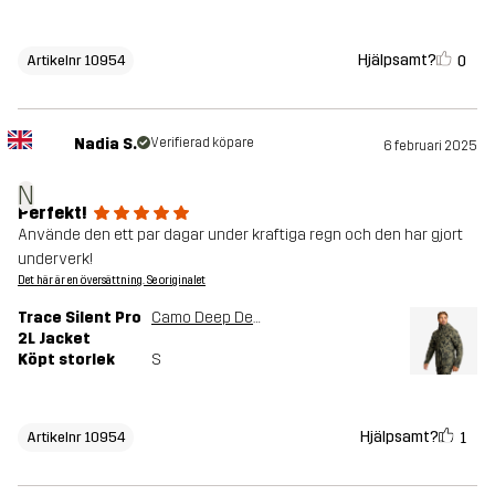
Hjälpsamt?
0
Artikelnr 10954
Nadia S.
Verifierad köpare
6 februari 2025
N
Perfekt!
Använde den ett par dagar under kraftiga regn och den har gjort
underverk!
Det här är en översättning. Se originalet
Trace Silent Pro
Camo Deep Depths
2L Jacket
Köpt storlek
S
Hjälpsamt?
1
Artikelnr 10954