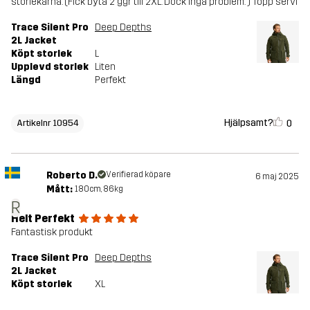
storlekarna. (Fick byta 2 ggr till 2XL. Dock inga problem. ) Topp servi
Trace Silent Pro
Deep Depths
2L Jacket
Köpt storlek
L
Upplevd storlek
Liten
Längd
Perfekt
Hjälpsamt?
0
Artikelnr 10954
Roberto D.
Verifierad köpare
6 maj 2025
Mått:
180cm, 86kg
R
Helt Perfekt
Fantastisk produkt
Trace Silent Pro
Deep Depths
2L Jacket
Köpt storlek
XL