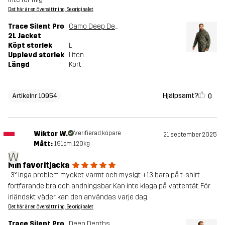
Det här är en översättning. Se originalet
Trace Silent Pro
Camo Deep Depths
2L Jacket
Köpt storlek
L
Upplevd storlek
Liten
Längd
Kort
Hjälpsamt?
0
Artikelnr 10954
Wiktor W.
Verifierad köpare
21 september 2025
Mått:
191cm, 120kg
W
Min favoritjacka
-3° inga problem mycket varmt och mysigt +13 bara på t-shirt
fortfarande bra och andningsbar. Kan inte klaga på vattentät. För
irländskt väder kan den användas varje dag.
Det här är en översättning. Se originalet
Trace Silent Pro
Deep Depths