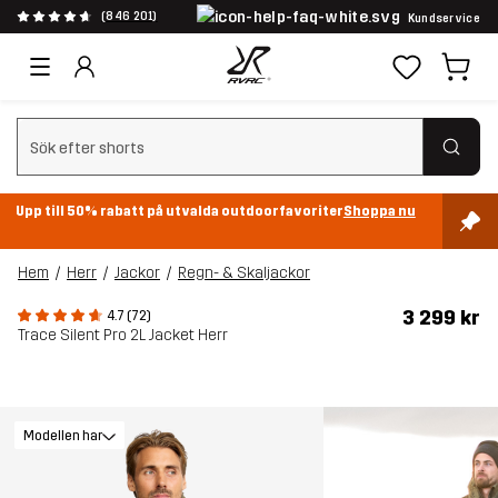
(846 201)
Kundservice
Rensa sök
Upp till 50% rabatt på utvalda outdoorfavoriter
Shoppa nu
Hem
Herr
Jackor
Regn- & Skaljackor
3 299 kr
4.7 (72)
Trace Silent Pro 2L Jacket Herr
Modellen har