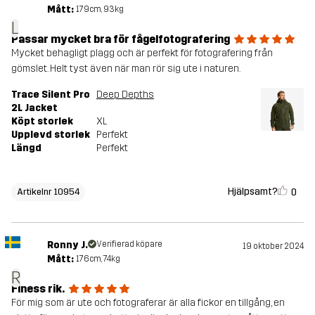
Mått:
179cm, 93kg
L
Passar mycket bra för fågelfotografering
Mycket behagligt plagg och är perfekt för fotografering från
gömslet. Helt tyst även när man rör sig ute i naturen.
Trace Silent Pro
Deep Depths
2L Jacket
Köpt storlek
XL
Upplevd storlek
Perfekt
Längd
Perfekt
Hjälpsamt?
0
Artikelnr 10954
Ronny J.
Verifierad köpare
19 oktober 2024
Mått:
176cm, 74kg
R
Finess rik.
För mig som är ute och fotograferar är alla fickor en tillgång, en