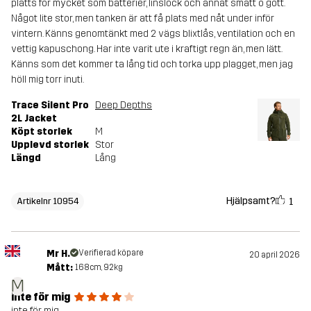
platts för mycket som batterier, linslock och annat smått o gott.
Något lite stor, men tanken är att få plats med nåt under inför
vintern. Känns genomtänkt med 2 vägs blixtlås, ventilation och en
vettig kapuschong. Har inte varit ute i kraftigt regn än, men lätt.
Känns som det kommer ta lång tid och torka upp plagget, men jag
höll mig torr inuti.
Trace Silent Pro
Deep Depths
2L Jacket
Köpt storlek
M
Upplevd storlek
Stor
Längd
Lång
Hjälpsamt?
1
Artikelnr 10954
Mr H.
Verifierad köpare
20 april 2026
Mått:
168cm, 92kg
M
inte för mig
inte för mig