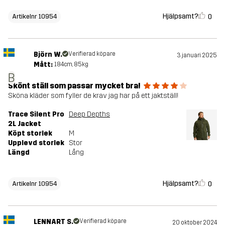
Hjälpsamt?
0
Artikelnr 10954
Björn W.
Verifierad köpare
3 januari 2025
Mått:
184cm, 85kg
B
Skönt ställ som passar mycket bra!
Sköna kläder som fyller de krav jag har på ett jaktställ!
Trace Silent Pro
Deep Depths
2L Jacket
Köpt storlek
M
Upplevd storlek
Stor
Längd
Lång
Hjälpsamt?
0
Artikelnr 10954
LENNART S.
Verifierad köpare
20 oktober 2024