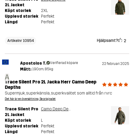
2L Jacket
Köpt storlek
2XL
Upplevd storlek
Perfekt
Längd
Perfekt
Hjälpsamt?
2
Artikelnr 10954
Apostolos T.
Verifierad köpare
22 februari 2025
Mått:
190cm, 85kg
A
Trace Silent Pro 2L Jacka Herr Camo Deep
Depths
Supermjuk, superkänsla, superkvalitet som alltid från rvrc
Det här är en översättning. Se originalet
Trace Silent Pro
Camo Deep Depths
2L Jacket
Köpt storlek
L
Upplevd storlek
Perfekt
Längd
Perfekt