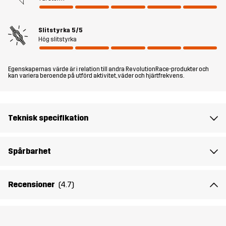
har den en integrerad Recco®-reflektor för att säkerställa att du är
sökbar för räddningspersonal. Trace Silent Pro 2L Jacket är den
Slitstyrka
5/5
perfekta jackan för naturfotografering, fågelskådning och andra
Hög slitstyrka
liknande aktiviteter.
Egenskapernas värde är i relation till andra RevolutionRace-produkter och
Modellen
är 185 cm väger 93 kg och har storlek L.
kan variera beroende på utförd aktivitet, väder och hjärtfrekvens.
Passform
REGULAR FIT
Teknisk specifikation
Material 1
100% Polyester (Återvunnen)
Material 2
100% Polyamid
Spårbarhet
Foder
100% Polyester
Recensioner
(4.7)
Membran
Vattenpelare: 20 000 mm
Andningsförmåga: 20 000 g/m²/24h