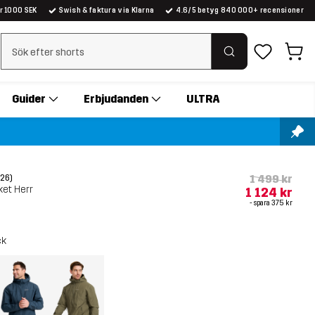
er 1000 SEK
Swish & faktura via Klarna
4.6/5 betyg 840 000+ recensioner
Rensa sök
Guider
Erbjudanden
ULTRA
1 499 kr
(26)
ket Herr
1 124 kr
- spara
375 kr
ck