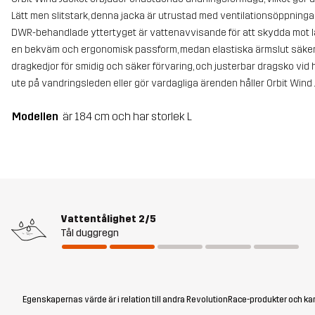
Lätt men slitstark, denna jacka är utrustad med ventilationsöppningar 
DWR-behandlade yttertyget är vattenavvisande för att skydda mot lä
en bekväm och ergonomisk passform, medan elastiska ärmslut säkerstäl
dragkedjor för smidig och säker förvaring, och justerbar dragsko vid
ute på vandringsleden eller gör vardagliga ärenden håller Orbit Wind
Modellen
är 184 cm och har storlek L
Vattentålighet
2/5
Tål duggregn
Egenskapernas värde är i relation till andra RevolutionRace-produkter och kan