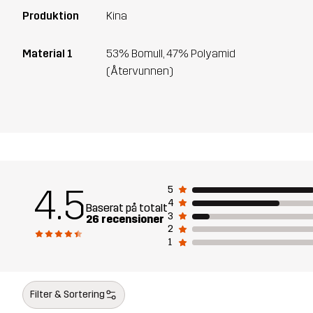
Produktion
Kina
Material 1
53% Bomull, 47% Polyamid
(Återvunnen)
4.5
5
4
Baserat på totalt
3
26 recensioner
2
1
Filter & Sortering