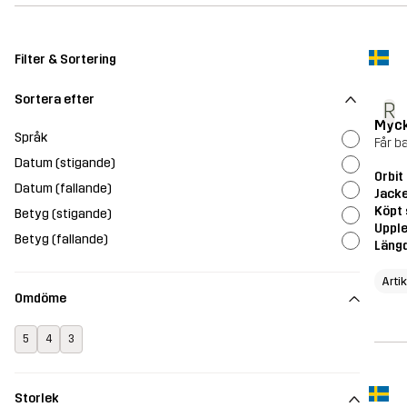
Filter & Sortering
Sortera efter
R
Myck
Språk
Får b
Datum (stigande)
Orbit
Datum (fallande)
Jack
Köpt 
Betyg (stigande)
Upple
Betyg (fallande)
Läng
Artik
Omdöme
5
4
3
Storlek