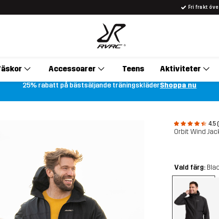
Fri frakt öv
äskor
Accessoarer
Teens
Aktiviteter
25% rabatt på bästsäljande träningskläder
Shoppa nu
4.5 
Orbit Wind Jac
Vald färg:
Bla