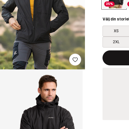
25%
Välj din storle
XS
2XL
Denna knapp k
{{size}} inte t