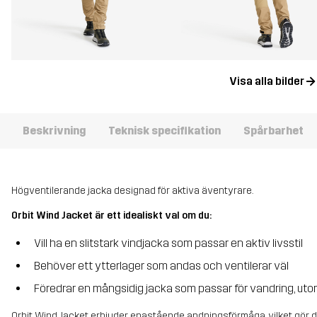
Visa alla bilder
Beskrivning
Teknisk specifikation
Spårbarhet
Högventilerande jacka designad för aktiva äventyrare.
Orbit Wind Jacket är ett idealiskt val om du:
Vill ha en slitstark vindjacka som passar en aktiv livsstil
Behöver ett ytterlager som andas och ventilerar väl
Föredrar en mångsidig jacka som passar för vandring, utom
Orbit Wind Jacket erbjuder enastående andningsförmåga, vilket gör d