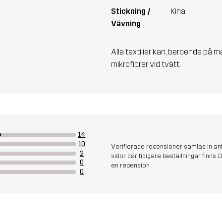
Stickning /
Kina
Vävning
Alla textilier kan, beroende på m
mikrofibrer vid tvätt.
14
10
Verifierade recensioner samlas in an
2
sidor, där tidigare beställningar finn
0
en recension
0