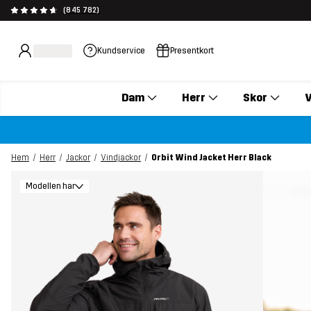
(845 782)
Kundservice
Presentkort
Dam
Herr
Skor
V
Hem
Herr
Jackor
Vindjackor
Orbit Wind Jacket Herr Black
Modellen har