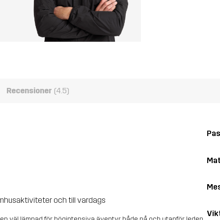
Recensioner
(4.5)
Pa
Mat
Me
husaktiviteter och till vardags
Vik
en väl lämpad för högintensiva äventyr både på och utanför leden.