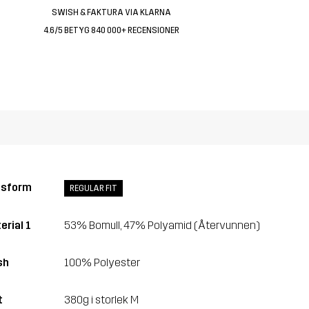
SWISH & FAKTURA VIA KLARNA
4.6/5 BETYG 840 000+ RECENSIONER
ssform
REGULAR FIT
erial 1
53% Bomull, 47% Polyamid (Återvunnen)
sh
100% Polyester
t
380g i storlek M