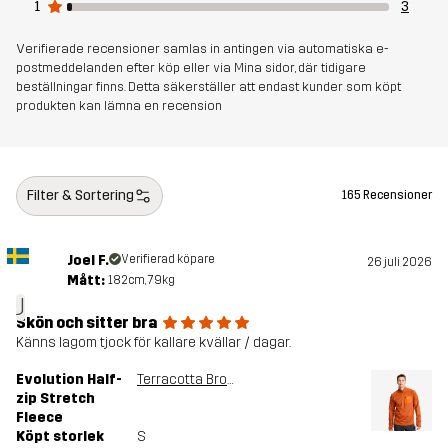
1
3
Artikelnummer
11040_2891
Verifierade recensioner samlas in antingen via automatiska e-
postmeddelanden efter köp eller via Mina sidor, där tidigare
beställningar finns. Detta säkerställer att endast kunder som köpt
produkten kan lämna en recension
Filter & Sortering
165 Recensioner
Joel F.
Verifierad köpare
26 juli 2026
Mått:
182cm, 79kg
J
Skön och sitter bra
Känns lagom tjock för kallare kvällar / dagar.
Evolution Half-
Terracotta Brown
zip Stretch
Fleece
Köpt storlek
S