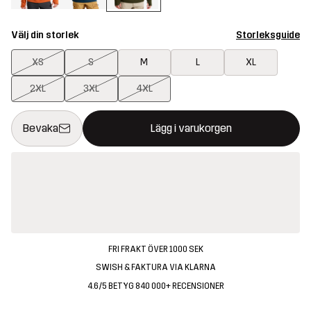
Välj din storlek
Storleksguide
XS
S
M
L
XL
2XL
3XL
4XL
Denna knapp kommer att öppna en modal som bekräftar en ny va
{{size}} inte tillgänglig
Bevaka
Lägg i varukorgen
FRI FRAKT ÖVER 1000 SEK
SWISH & FAKTURA VIA KLARNA
4.6/5 BETYG 840 000+ RECENSIONER