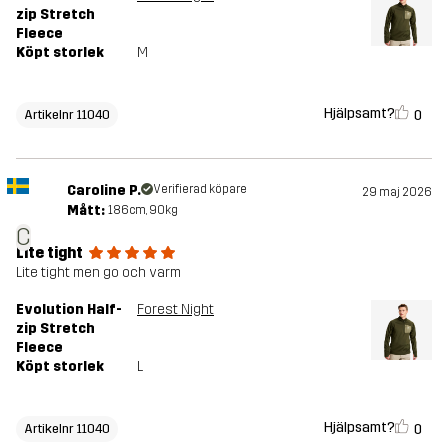
zip Stretch
Fleece
Köpt storlek
M
Hjälpsamt?
0
Artikelnr 11040
Caroline P.
Verifierad köpare
29 maj 2026
Mått:
186cm, 90kg
C
Lite tight
Lite tight men go och varm
Evolution Half-
Forest Night
zip Stretch
Fleece
Köpt storlek
L
Hjälpsamt?
0
Artikelnr 11040