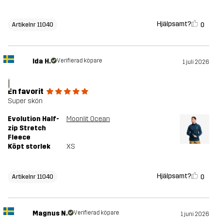
Hjälpsamt?
0
Artikelnr 11040
Ida H.
Verifierad köpare
1 juli 2026
I
En favorit
Super skön
Evolution Half-
Moonlit Ocean
zip Stretch
Fleece
Köpt storlek
XS
Hjälpsamt?
0
Artikelnr 11040
Magnus N.
Verifierad köpare
1 juni 2026