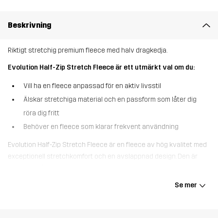
Beskrivning
Riktigt stretchig premium fleece med halv dragkedja.
Evolution Half-Zip Stretch Fleece är ett utmärkt val om du:
Vill ha en fleece anpassad för en aktiv livsstil
Älskar stretchiga material och en passform som låter dig
röra dig fritt
Behöver en fleece som klarar frekvent användning
Evolution Half-Zip Stretch Fleece är en fleece av hög kvalitet med
exceptionell stretchkomfort och en avslappnad design. Den är
tillverkad i återvunna, snabbtorkande och fukttransporterande
material, och har en borstad insida som är supermjuk mot huden.
Se mer
Det stretchiga tyget rör sig smidigt med dig oavsett aktivitet och
de mjuka muddarna har tumhål för extra bekvämlighet och bättre
passform. Tack vare de högkvalitativa materialen och anti-pilling