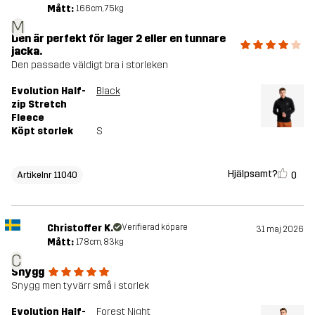
Mått:
166cm, 75kg
M
Den är perfekt för lager 2 eller en tunnare
jacka.
Den passade väldigt bra i storleken
Evolution Half-
Black
zip Stretch
Fleece
Köpt storlek
S
Hjälpsamt?
0
Artikelnr 11040
Christoffer K.
Verifierad köpare
31 maj 2026
Mått:
178cm, 83kg
C
Snygg
Snygg men tyvärr små i storlek
Evolution Half-
Forest Night