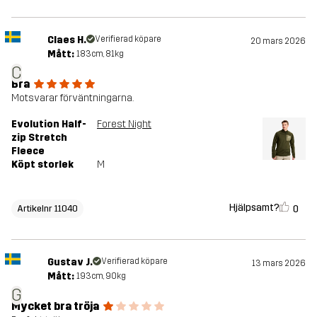
Claes H.
Verifierad köpare
20 mars 2026
Mått:
183cm, 81kg
C
Bra
Motsvarar förväntningarna.
Evolution Half-
Forest Night
zip Stretch
Fleece
Köpt storlek
M
Hjälpsamt?
0
Artikelnr 11040
Gustav J.
Verifierad köpare
13 mars 2026
Mått:
193cm, 90kg
G
Mycket bra tröja