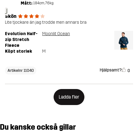
Mått:
184cm, 76kg
J
Skön
Lite tjockare än jag trodde men annars bra
Evolution Half-
Moonlit Ocean
zip Stretch
Fleece
Köpt storlek
M
Hjälpsamt?
0
Artikelnr 11040
Ladda fler
Du kanske också gillar