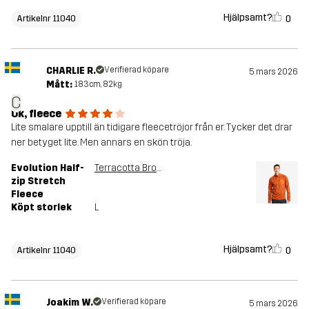
Hjälpsamt?
0
Artikelnr 11040
CHARLIE R.
Verifierad köpare
5 mars 2026
Mått:
183cm, 82kg
C
Ok, fleece
Lite smalare upptill än tidigare fleecetröjor från er. Tycker det drar
ner betyget lite. Men annars en skön tröja.
Evolution Half-
Terracotta Brown
zip Stretch
Fleece
Köpt storlek
L
Hjälpsamt?
0
Artikelnr 11040
Joakim W.
Verifierad köpare
5 mars 2026