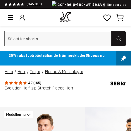
(845 890)
Kundservice
Rensa sök
25% rabatt på bästsäljande träningskläder
Shoppa nu
Hem
Herr
Tröjor
Fleece & Mellanlager
899 kr
4.7 (165)
Evolution Half-zip Stretch Fleece Herr
Modellen har