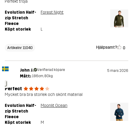
Perfekt tröja
Evolution Half-
Forest Night
zip Stretch
Fleece
Köpt storlek
L
Hjälpsamt?
0
Artikelnr 11040
John J.
Verifierad köpare
5 mars 2026
Mått:
186cm, 80kg
J
Perfect
Mycket bra bra storlek och skönt material
Evolution Half-
Moonlit Ocean
zip Stretch
Fleece
Köpt storlek
M