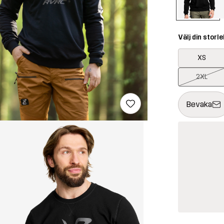
Välj din storle
XS
2XL
Denna knapp k
{{size}} inte t
Bevaka