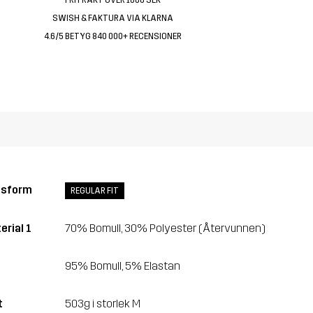
SWISH & FAKTURA VIA KLARNA
4.6/5 BETYG 840 000+ RECENSIONER
ssform
REGULAR FIT
erial 1
70% Bomull, 30% Polyester (Återvunnen)
95% Bomull, 5% Elastan
t
503g i storlek M