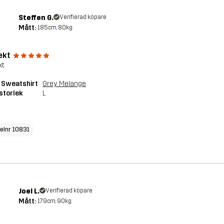
Steffen G.
Verifierad köpare
Mått:
185cm, 80kg
ekt
kt
 Sweatshirt
Grey Melange
storlek
L
kelnr 10831
Joel L.
Verifierad köpare
Mått:
179cm, 90kg