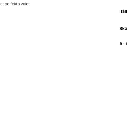
t perfekta valet.
Hål
Ska
Art