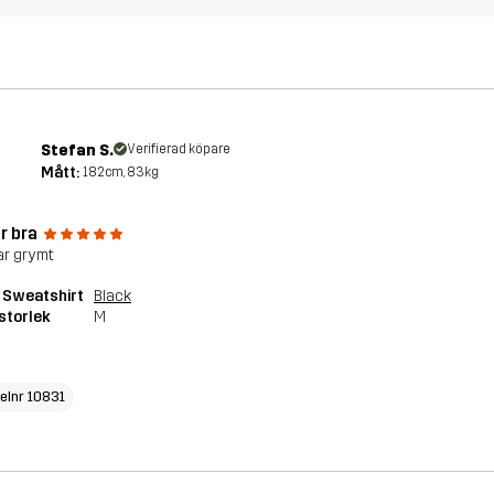
Stefan S.
Verifierad köpare
Mått:
182cm, 83kg
r bra
r grymt
 Sweatshirt
Black
storlek
M
kelnr 10831