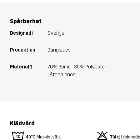
Spårbarhet
Designad i
Sverige
Produktion
Bangladesh
Material 1
70% Bomull, 30% Polyester
(Återvunnen)
Klädvård
8
o
40°C Maskintvätt
Tål ej blekmede