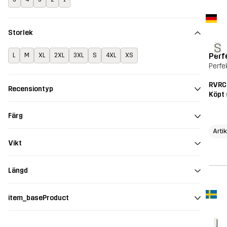
Storlek
S
Perf
L
M
XL
2XL
3XL
S
4XL
XS
Perfe
RVRC
Recensiontyp
Köpt 
Färg
Arti
Vikt
Längd
item_baseProduct
J