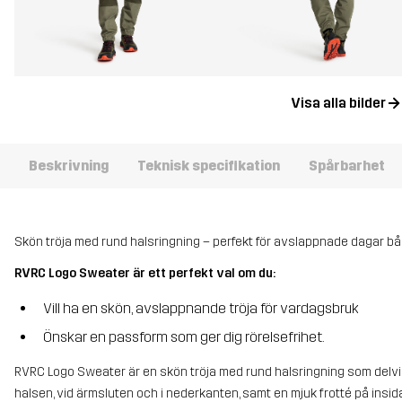
Visa alla bilder
Beskrivning
Teknisk specifikation
Spårbarhet
Skön tröja med rund halsringning – perfekt för avslappnade dagar b
RVRC Logo Sweater är ett perfekt val om du:
Vill ha en skön, avslappnande tröja för vardagsbruk
Önskar en passform som ger dig rörelsefrihet.
RVRC Logo Sweater är en skön tröja med rund halsringning som delvis 
halsen, vid ärmsluten och i nederkanten, samt en mjuk frotté på insidan