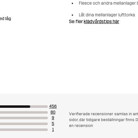
Fleece och andra mellanlager b
Låt dina mellanlager lufttorka.
ed låg
Se fler
klädvårdstips här
456
80
Verifierade recensioner samlas in an
9
sidor, där tidigare beställningar finn
5
en recension
1