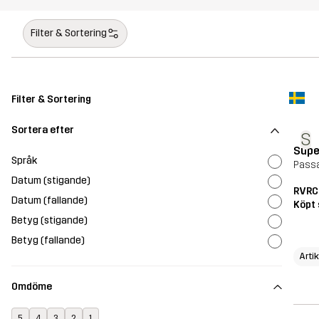
Filter & Sortering
Filter & Sortering
Sortera efter
S
Supe
Språk
Passa
Datum (stigande)
RVRC
Datum (fallande)
Köpt 
Betyg (stigande)
Betyg (fallande)
Arti
Omdöme
5
4
3
2
1