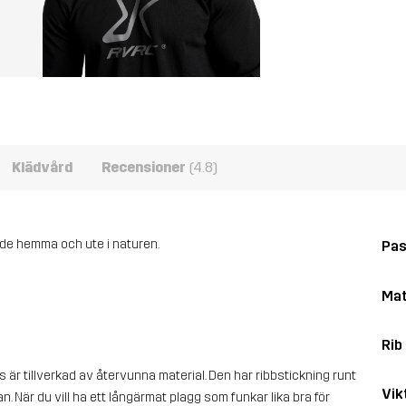
Klädvård
Recensioner
(4.8)
åde hemma och ute i naturen.
Pa
Mat
Rib
är tillverkad av återvunna material. Den har ribbstickning runt
Vik
. När du vill ha ett långärmat plagg som funkar lika bra för