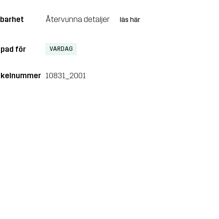
lbarhet
Återvunna detaljer
läs här
pad för
VARDAG
ikelnummer
10831_2001