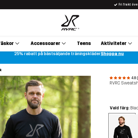
Fri frakt öv
äskor
Accessoarer
Teens
Aktiviteter
25% rabatt på bästsäljande träningskläder
Shoppa nu
k
4.8 
RVRC Sweatshi
Vald färg:
Bla