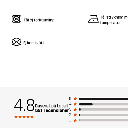
d
n
Tål strykning m
Tål ej torktumling
temperatur
U
Ej kemtvätt
4.8
5
4
Baserat på totalt
3
551 recensioner
2
1