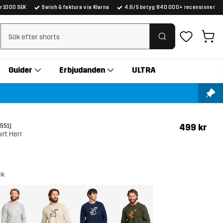
er 1000 SEK
Swish & faktura via Klarna
4.6/5 betyg 840 000+ recensioner
Rensa sök
Guider
Erbjudanden
ULTRA
499 kr
(551)
rt Herr
ck