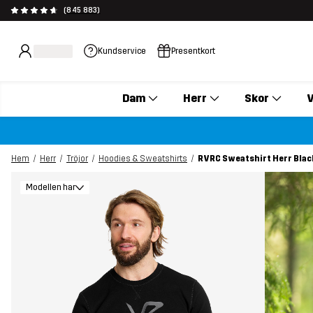
(845 883)
Kundservice
Presentkort
Dam
Herr
Skor
V
Hem
Herr
Tröjor
Hoodies & Sweatshirts
RVRC Sweatshirt Herr Blac
Modellen har