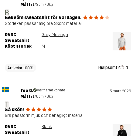
Mått:
178cm, 76kg
B
Bekväm sweatshirt för vardagen.
Storleken passar mig bra. Skönt material.
RVRC
Grey Melange
Sweatshirt
Köpt storlek
M
Hjälpsamt?
0
Artikelnr 10831
Tea G.
Verifierad köpare
5 mars 2026
Mått:
176cm, 70kg
T
Så skön!
Bra passform mjuk och behagligt material!
RVRC
Black
Sweatshirt