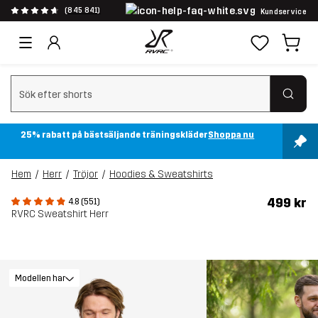
(845 841)
Kundservice
Rensa sök
25% rabatt på bästsäljande träningskläder
Shoppa nu
Hem
Herr
Tröjor
Hoodies & Sweatshirts
499 kr
4.8 (551)
RVRC Sweatshirt Herr
Modellen har