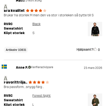
Mått:
178cm, 83kg
A
Bra kvalitet
Brukar ha storlek M men den va stor i storleken så bytte till S
RVRC
Black
Sweatshirt
Köpt storlek
S
Hjälpsamt?
0
Artikelnr 10831
Anne P.
Verifierad köpare
23 mars 2026
A
Favorittröja..
Bra passform….snygg färg ..
RVRC
Forest Night
Sweatshirt
Köpt storlek
L