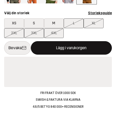
Välj din storlek
Storleksguide
XS
S
M
L
XL
2XL
3XL
4XL
Denna knapp kommer att öppna en modal som bekräftar en ny va
{{size}} inte tillgänglig
Bevaka
Lägg i varukorgen
FRI FRAKT ÖVER 1000 SEK
SWISH & FAKTURA VIA KLARNA
4.6/5 BETYG 840 000+ RECENSIONER