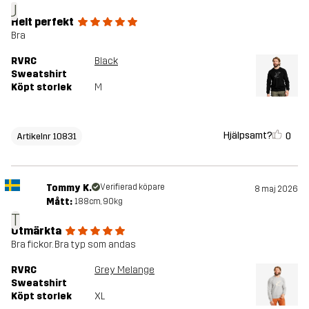
J
Helt perfekt
Bra
RVRC
Black
Sweatshirt
Köpt storlek
M
Hjälpsamt?
0
Artikelnr 10831
Tommy K.
Verifierad köpare
8 maj 2026
Mått:
188cm, 90kg
T
Utmärkta
Bra fickor. Bra typ som andas
RVRC
Grey Melange
Sweatshirt
Köpt storlek
XL