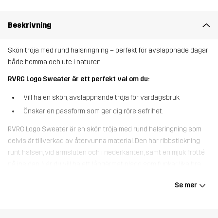
Beskrivning
Skön tröja med rund halsringning – perfekt för avslappnade dagar
både hemma och ute i naturen.
RVRC Logo Sweater är ett perfekt val om du:
Vill ha en skön, avslappnande tröja för vardagsbruk
Önskar en passform som ger dig rörelsefrihet.
RVRC Logo Sweater är en skön tröja med rund halsringning som
delvis är tillverkad av återvunna material. Den har ribbstickning
runt halsen, vid ärmsluten och i nederkanten, samt en mjuk frotté
på insidan. När du vill ha ett långärmat plagg som funkar lika bra
för avslappnade dagsturer som för soffhäng, så är RVRC Logo
Se mer
Sweater det perfekta valet.
Modellen
är 182 cm väger 85 kg och har storlek L.