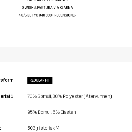
SWISH & FAKTURA VIA KLARNA
4.6/5 BETYG 840 000+ RECENSIONER
ssform
REGULAR FIT
erial 1
70% Bomull, 30% Polyester (Återvunnen)
95% Bomull, 5% Elastan
t
503g i storlek M