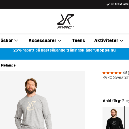
Fri frakt öv
äskor
Accessoarer
Teens
Aktiviteter
25% rabatt på bästsäljande träningskläder
Shoppa nu
y Melange
4.8 
RVRC Sweatshi
Vald färg:
Gre