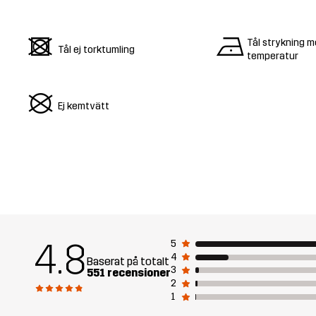
d
n
Tål strykning m
Tål ej torktumling
temperatur
U
Ej kemtvätt
4.8
5
4
Baserat på totalt
3
551 recensioner
2
1