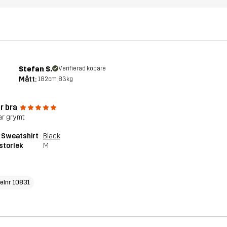
Stefan S.
Verifierad köpare
Mått:
182cm, 83kg
r bra
r grymt
 Sweatshirt
Black
storlek
M
kelnr 10831