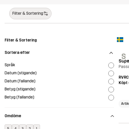
Filter & Sortering
Filter & Sortering
Sortera efter
S
Supe
Språk
Passa
Datum (stigande)
RVRC
Datum (fallande)
Köpt 
Betyg (stigande)
Betyg (fallande)
Arti
Omdöme
5
4
3
2
1