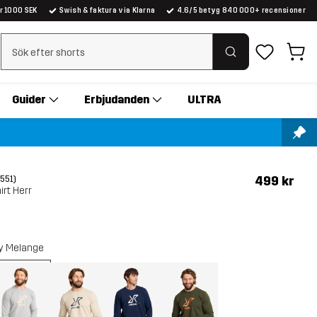
er 1000 SEK
Swish & faktura via Klarna
4.6/5 betyg 840 000+ recensioner
Rensa sök
Guider
Erbjudanden
ULTRA
499 kr
(551)
rt Herr
y Melange