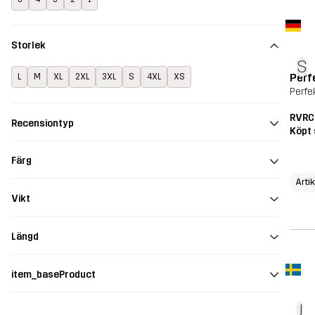
Storlek
S
Perf
L
M
XL
2XL
3XL
S
4XL
XS
Perfe
RVRC
Recensiontyp
Köpt 
Färg
Arti
Vikt
Längd
item_baseProduct
J