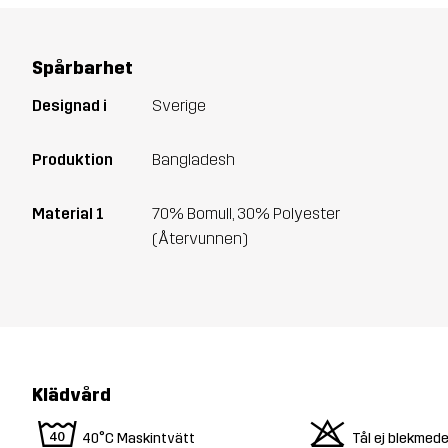
Spårbarhet
Designad i
Sverige
Produktion
Bangladesh
Material 1
70% Bomull, 30% Polyester
(Återvunnen)
Klädvård
8
o
40°C Maskintvätt
Tål ej blekmede