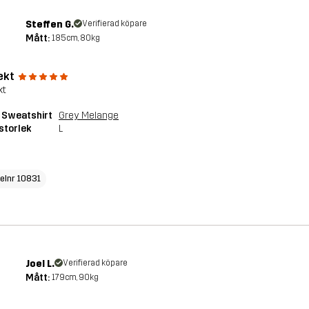
Steffen G.
Verifierad köpare
Mått:
185cm, 80kg
ekt
kt
 Sweatshirt
Grey Melange
storlek
L
kelnr 10831
Joel L.
Verifierad köpare
Mått:
179cm, 90kg