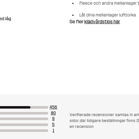
Fleece och andra mellanlager b
Låt dina mellanlager lufttorka.
ed låg
Se fler
klädvårdstips här
456
80
Verifierade recensioner samlas in an
9
sidor, där tidigare beställningar finn
5
en recension
1