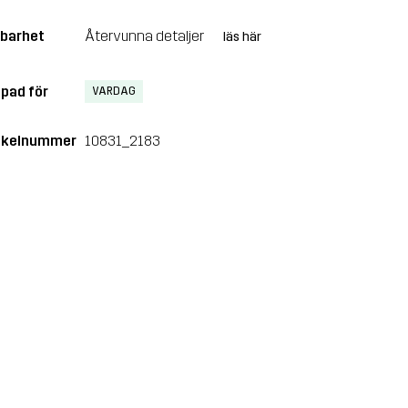
lbarhet
Återvunna detaljer
läs här
pad för
VARDAG
ikelnummer
10831_2183