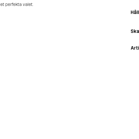
t perfekta valet.
Hål
Ska
Art