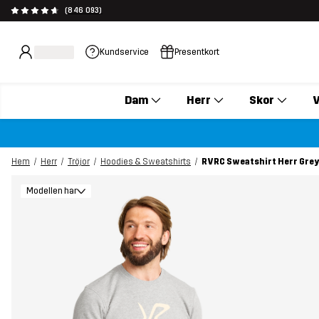
(846 093)
Kundservice
Presentkort
Dam
Herr
Skor
V
Hem
Herr
Tröjor
Hoodies & Sweatshirts
RVRC Sweatshirt Herr Gre
Modellen har