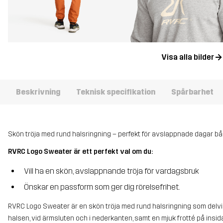
Visa alla bilder
Beskrivning
Teknisk specifikation
Spårbarhet
Skön tröja med rund halsringning – perfekt för avslappnade dagar b
RVRC Logo Sweater är ett perfekt val om du:
Vill ha en skön, avslappnande tröja för vardagsbruk
Önskar en passform som ger dig rörelsefrihet.
RVRC Logo Sweater är en skön tröja med rund halsringning som delvis 
halsen, vid ärmsluten och i nederkanten, samt en mjuk frotté på insidan