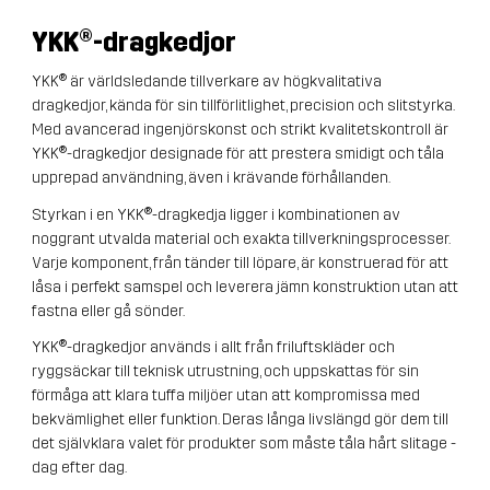
YKK
®-dragkedjor
YKK® är världsledande tillverkare av högkvalitativa
dragkedjor, kända för sin tillförlitlighet, precision och slitstyrka.
Med avancerad ingenjörskonst och strikt kvalitetskontroll är
YKK®-dragkedjor designade för att prestera smidigt och tåla
upprepad användning, även i krävande förhållanden.
Styrkan i en YKK®-dragkedja ligger i kombinationen av
noggrant utvalda material och exakta tillverkningsprocesser.
Varje komponent, från tänder till löpare, är konstruerad för att
låsa i perfekt samspel och leverera jämn konstruktion utan att
fastna eller gå sönder.
YKK®-dragkedjor används i allt från friluftskläder och
ryggsäckar till teknisk utrustning, och uppskattas för sin
förmåga att klara tuffa miljöer utan att kompromissa med
bekvämlighet eller funktion. Deras långa livslängd gör dem till
det självklara valet för produkter som måste tåla hårt slitage -
dag efter dag.