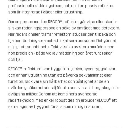
professionella räddningsteam, och en liten passiv reflektor
som är integrerad i kläder eller utrustning.
Om en person med en RECCO®-reflektor går vilse eller skadar
sig kan räddningspersonalen söka av området med detektorn.
När radarsignalen träffar reflektorn studsar den tillbaka och
hjälper räddningsteamet att lokalisera personen. Det gör det
möjligt att snabbt och effektivt söka av stora områden med
hög precision - både vid lavinräddning och året runt i skog
och fjäll.
RECCO®-reflektorer kan byggas in i jackor, byxor, ryggsäckar
och annan utrustning utan att påverka bekvämlighet eller
funktion. Tack vare sin hållbarhet och pålitlighet är de en
ovärderlig säkerhetsdetalj för alla som vistas i berg, skog eller
avlägsna miljöer. Genom att kombinera avancerad
radarteknologi med enkel, robust design erbjuder RECCO® ett
extra lager av trygghet för alla som rör sig i naturen.