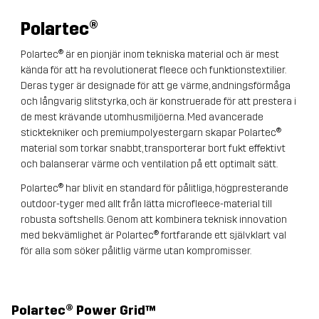
Polartec®
Polartec® är en pionjär inom tekniska material och är mest
kända för att ha revolutionerat fleece och funktions­textilier.
Deras tyger är designade för att ge värme, andningsförmåga
och långvarig slitstyrka, och är konstruerade för att prestera i
de mest krävande utomhusmiljöerna. Med avancerade
sticktekniker och premiumpolyestergarn skapar Polartec®
material som torkar snabbt, transporterar bort fukt effektivt
och balanserar värme och ventilation på ett optimalt sätt.
Polartec® har blivit en standard för pålitliga, högpresterande
outdoor-tyger med allt från lätta microfleece-material till
robusta softshells. Genom att kombinera teknisk innovation
med bekvämlighet är Polartec® fortfarande ett självklart val
för alla som söker pålitlig värme utan kompromisser.
Polartec® Power Grid™