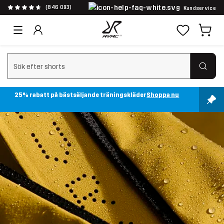
(846 093)
Kundservice
Rensa sök
25% rabatt på bästsäljande träningskläder
Shoppa nu