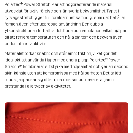
Polartec® Power Stretch™ är ett högpresterande material
utvecklat för aktiv rörelse och långvarig bekvämlighet. Tyget i
fyrvägsstretchig ger full rörelsefrihet samtidigt som det behåller
formen, även efter upprepad användning. Den dubbla
ytkonstruktionen förbättrar luftflöde och ventilation, vilket hjälper
till att reglera temperaturen och hålla dig torr och bekväm även
under intensiv aktivitet.
Materialet torkar snabbt och står emot friktion, vilket gör det
idealiskt att använda i lager med andra plagg. Polartec® Power
Stretch™ kombinerar slitstyrka med följsamhet och ger en second
skin-känsla utan att kompromissa med hållbarheten. Det är lätt,
robust, anpassar sig efter dina rörelser och levererar jämn
prestanda i alla typer av aktiviteter.