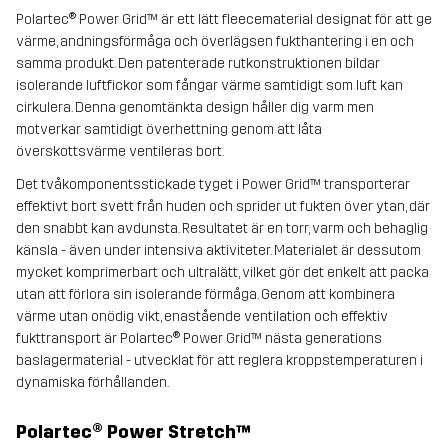
Polartec® Power Grid™ är ett lätt fleece­material designat för att ge
värme, andningsförmåga och överlägsen fukthantering i en och
samma produkt. Den patenterade rutkonstruktionen bildar
isolerande luftfickor som fångar värme samtidigt som luft kan
cirkulera. Denna genomtänkta design håller dig varm men
motverkar samtidigt överhettning genom att låta
överskottsvärme ventileras bort.
Det tvåkomponentsstickade tyget i Power Grid™ transporterar
effektivt bort svett från huden och sprider ut fukten över ytan, där
den snabbt kan avdunsta. Resultatet är en torr, varm och behaglig
känsla - även under intensiva aktiviteter. Materialet är dessutom
mycket komprimerbart och ultralätt, vilket gör det enkelt att packa
utan att förlora sin isolerande förmåga. Genom att kombinera
värme utan onödig vikt, enastående ventilation och effektiv
fukttransport är Polartec® Power Grid™ nästa generations
baslager­material - utvecklat för att reglera kroppstemperaturen i
dynamiska förhållanden.
Polartec® Power Stretch™