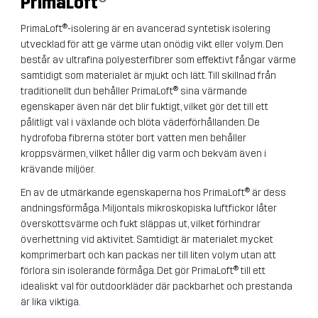
PrimaLoft
®
PrimaLoft®-isolering är en avancerad syntetisk isolering
utvecklad för att ge värme utan onödig vikt eller volym. Den
består av ultrafina polyesterfibrer som effektivt fångar värme
samtidigt som materialet är mjukt och lätt. Till skillnad från
traditionellt dun behåller PrimaLoft® sina värmande
egenskaper även när det blir fuktigt, vilket gör det till ett
pålitligt val i växlande och blöta väderförhållanden. De
hydrofoba fibrerna stöter bort vatten men behåller
kroppsvärmen, vilket håller dig varm och bekväm även i
krävande miljöer.
En av de utmärkande egenskaperna hos PrimaLoft® är dess
andningsförmåga. Miljontals mikroskopiska luftfickor låter
överskottsvärme och fukt släppas ut, vilket förhindrar
överhettning vid aktivitet. Samtidigt är materialet mycket
komprimerbart och kan packas ner till liten volym utan att
förlora sin isolerande förmåga. Det gör PrimaLoft® till ett
idealiskt val för outdoorkläder där packbarhet och prestanda
är lika viktiga.