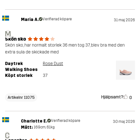
Maria A.
Verifierad köpare
31 maj 2026
M
Skön sko
Skön sko, har normalt storlek 36 men tog 37, blev bra med den
extra sula de skickade med
Daytrek
Rose Dust
Walking Shoes
Köpt storlek
37
Hjälpsamt?
0
Artikelnr 11075
Charlotte E.
Verifierad köpare
30 maj 2026
Mått:
169cm, 61kg
C