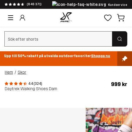
(846 371)
Kundservice
Rensa sök
Upp till 50% rabatt på utvalda outdoorfavoriter
Shoppa nu
Hem
Skor
999 kr
4.4 (324)
Daytrek Walking Shoes Dam