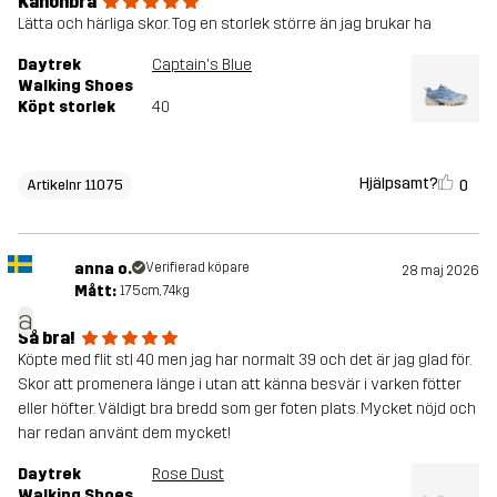
Kanonbra
Lätta och härliga skor. Tog en storlek större än jag brukar ha
Daytrek
Captain's Blue
Walking Shoes
Köpt storlek
40
Hjälpsamt?
0
Artikelnr 11075
anna o.
Verifierad köpare
28 maj 2026
Mått:
175cm, 74kg
a
Så bra!
Köpte med flit stl 40 men jag har normalt 39 och det är jag glad för.
Skor att promenera länge i utan att känna besvär i varken fötter
eller höfter. Väldigt bra bredd som ger foten plats. Mycket nöjd och
har redan använt dem mycket!
Daytrek
Rose Dust
Walking Shoes