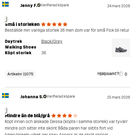
Jenny F.
Verifierad köpare
24 mars 2026
J
Små i storleken
Beställde min vanliga storlek 36 men dom var för små. Fick bli retur.
Daytrek
Black/Grey
Walking Shoes
Köpt storlek
36
Hjälpsamt?
0
Artikelnr 11075
Johanna S.
Verifierad köpare
15 mars 2026
J
Mindre än de blå/grå
Köpt innan och älskade. Dessa (köpte i samma storlek) var tyvärr
mindre och sitter inte skönt. Båda paren har slitits fort vid
hälen/ankeln vilket ger skav. Annars är de skröt sköna!