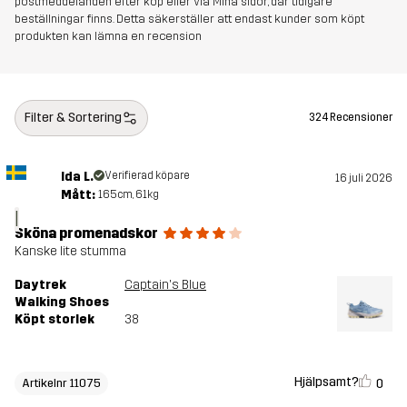
postmeddelanden efter köp eller via Mina sidor, där tidigare
Vikt
280g
beställningar finns. Detta säkerställer att endast kunder som köpt
produkten kan lämna en recension
Skapad för
VANDRING
ALL-ROUND
Artikelnummer
11075_4106
Filter & Sortering
324 Recensioner
Ida L.
Verifierad köpare
16 juli 2026
Mått:
165cm, 61kg
I
Sköna promenadskor
Kanske lite stumma
Daytrek
Captain's Blue
Walking Shoes
Köpt storlek
38
Hjälpsamt?
0
Artikelnr 11075