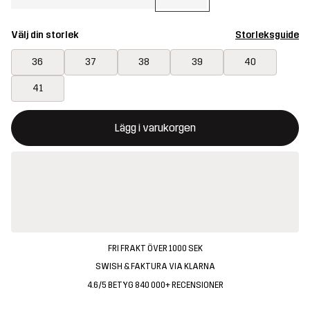
Välj din storlek
Storleksguide
36
37
38
39
40
41
Denna knapp kommer att öppna en modal som bekräftar en ny va
{{size}} inte tillgänglig
Lägg i varukorgen
FRI FRAKT ÖVER 1000 SEK
SWISH & FAKTURA VIA KLARNA
4.6/5 BETYG 840 000+ RECENSIONER