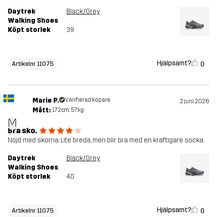
Daytrek
Black/Grey
Walking Shoes
Köpt storlek
39
Hjälpsamt?
0
Artikelnr 11075
Marie P.
Verifierad köpare
2 juni 2026
Mått:
172cm, 57kg
M
Bra sko.
Nöjd med skorna. Lite breda, men blir bra med en kraftigare socka.
Daytrek
Black/Grey
Walking Shoes
Köpt storlek
40
Hjälpsamt?
0
Artikelnr 11075