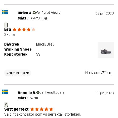
Ulrika A.
Verifierad köpare
13 juni 2026
Mått:
165cm, 60kg
U
Bra
Sköna
Daytrek
Black/Grey
Walking Shoes
Köpt storlek
39
Hjälpsamt?
0
Artikelnr 11075
Annelie Å.
Verifierad köpare
10 juni 2026
Mått:
167cm
A
Satt perfekt
Väldigt skönt skor som va perfekta i storleken.