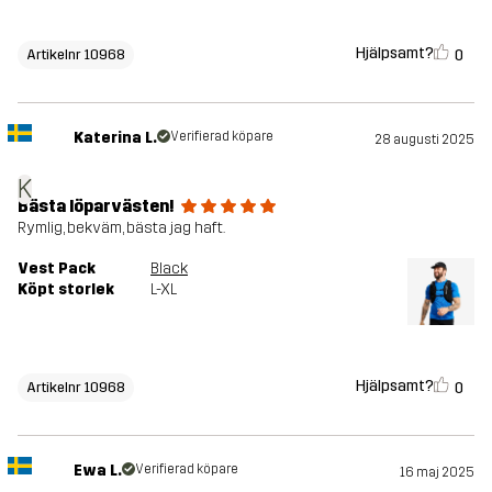
Hjälpsamt?
0
Artikelnr 10968
Katerina L.
Verifierad köpare
28 augusti 2025
K
Bästa löparvästen!
Rymlig, bekväm, bästa jag haft.
Vest Pack
Black
Köpt storlek
L-XL
Hjälpsamt?
0
Artikelnr 10968
Ewa L.
Verifierad köpare
16 maj 2025