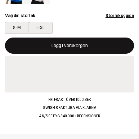
Välj din storlek
Storleksguide
S-M
L-XL
Denna knapp kommer att öppna en modal som bekräftar en ny va
{{size}} inte tillgänglig
Lägg i varukorgen
FRI FRAKT ÖVER 1000 SEK
SWISH & FAKTURA VIA KLARNA
4.6/5 BETYG 840 000+ RECENSIONER