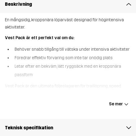
Beskrivning
En mångsidig, kroppsnära löparväst designad för högintensiva
aktiviteter.
Vest Pack är ett perfekt val om du:
Behöver snabb tillgång till vätska under intensiva aktiviteter
Föredrar effektiv förvaring som inte tar onödig plats
Letar efter en bekväm, lätt ryggsäck med en kroppsnära
passform
Vest Pack är den ultimata följeslagaren för traillöpning, speed
hiking och andra högintensiva äventyr. Med en stor expanderbar
ficka baktill, kompatibel med vätskesystem, hjälper den dig att
Se mer
hålla dig återfuktad utan att behöva sakta ner farten. Flera fickor
ger organiserad förvaring för viktiga saker som snacks, dryck,
nycklar och mobil. För ytterligare tillgång till vätska har Vest Pack
Teknisk specifikation
två framfickor med säkra öglor som håller vattenflaskor inom