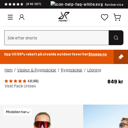
(846 287)
Kundservice
Rensa sök
Upp till 50% rabatt på utvalda outdoorfavoriter
Shoppa nu
Hem
Väskor & Ryggsäckar
Ryggsäckar
Löpning
849 kr
4.8 (49)
Vest Pack Unisex
Modellen har