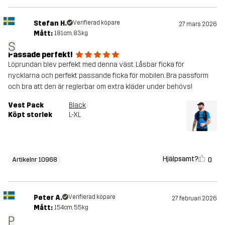
Stefan H.
Verifierad köpare
27 mars 2026
Mått:
181cm, 83kg
S
Passade perfekt!
Löprundan blev perfekt med denna väst. Låsbar ficka för
nycklarna och perfekt passande ficka för mobilen. Bra passform
och bra att den är reglerbar om extra kläder under behövs!
Vest Pack
Black
Köpt storlek
L-XL
Hjälpsamt?
0
Artikelnr 10968
Peter A.
Verifierad köpare
27 februari 2026
Mått:
154cm, 55kg
P