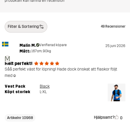
produkten kan lämna en recension
Filter & Sortering
49 Recensioner
Malin M.
Verifierad köpare
25 juni 2026
Mått:
167cm, 90kg
M
Helt perfekt!
Såå perfekt väst för löpning! Hade dock önskat att flaskor följt
med☺️
Vest Pack
Black
Köpt storlek
L-XL
Hjälpsamt?
0
Artikelnr 10968