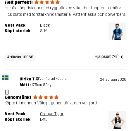
Helt perfekt!
Har åkt längdskidor med ryggsäcken vilket har fungerat utmärkt.
Fick plats med förstärkningsmaterial, vattenflaska och powerbars.
Vest Pack
Black
Köpt storlek
S-M
Hjälpsamt?
0
Artikelnr 10968
Ulrika T.
Verifierad köpare
24 februari 2026
Mått:
175cm, 89kg
U
Genomtänkt
Köpte till mannen. Väldigt genomtänkt och välgjord.
Vest Pack
Orange Tiger
Köpt storlek
L-XL