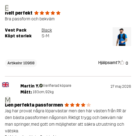
E
Helt perfekt
Bra passform och bekväm
Vest Pack
Black
Köpt storlek
S-M
Hjälpsamt?
0
Artikelnr 10968
Martin Y.
Verifierad köpare
27 maj 2026
Mått:
183cm, 92kg
M
Den perfekta passformen
Jag har provat några löparvästar men den här västen från RR är
den bästa passformen någonsin. Riktigt trygg och bekväm när
man springer, med gott om möjligheter att säkra utrustning och
vätska.