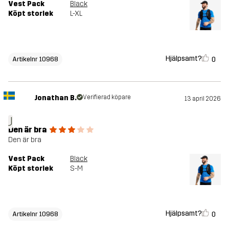
Vest Pack
Black
Köpt storlek
L-XL
Hjälpsamt?
0
Artikelnr 10968
Jonathan B.
Verifierad köpare
13 april 2026
J
Den är bra
Den är bra
Vest Pack
Black
Köpt storlek
S-M
Hjälpsamt?
0
Artikelnr 10968