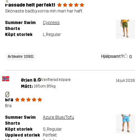
Passade helt perfekt!
Skönaste badbyxorna min man har haft
Summer Swim
Cypress
Shorts
Köpt storlek
L
, Regular
Hjälpsamt?
0
Artikelnr 10911
Ørjan B.
Verifierad köpare
14 juli 2026
Mått:
185cm, 85kg
Ø
Bra
Bra
Summer Swim
Azure Blue/Tofu
Shorts
Köpt storlek
S
, Regular
Upplevd storlek
Perfekt