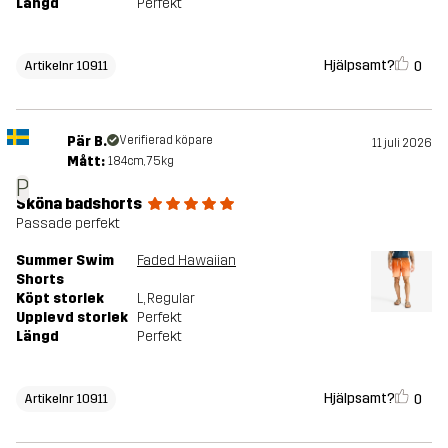
Längd
Perfekt
Hjälpsamt?
0
Artikelnr 10911
Pär B.
Verifierad köpare
11 juli 2026
Mått:
184cm, 75kg
P
Sköna badshorts
Passade perfekt
Summer Swim
Faded Hawaiian
Shorts
Köpt storlek
L
, Regular
Upplevd storlek
Perfekt
Längd
Perfekt
Hjälpsamt?
0
Artikelnr 10911