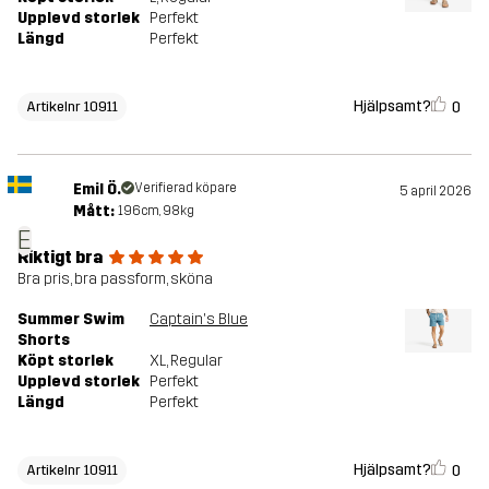
Upplevd storlek
Perfekt
Längd
Perfekt
Hjälpsamt?
0
Artikelnr 10911
Emil Ö.
Verifierad köpare
5 april 2026
Mått:
196cm, 98kg
E
Riktigt bra
Bra pris, bra passform, sköna
Summer Swim
Captain's Blue
Shorts
Köpt storlek
XL
, Regular
Upplevd storlek
Perfekt
Längd
Perfekt
Hjälpsamt?
0
Artikelnr 10911