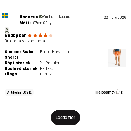
Anders e.
Verifierad köpare
22 mars 2026
Mått:
187cm, 99kg
A
Badbyxor
Brallorna va kanonbra
Summer Swim
Faded Hawaiian
Shorts
Köpt storlek
XL
, Regular
Upplevd storlek
Perfekt
Längd
Perfekt
Hjälpsamt?
0
Artikelnr 10911
Ladda fler