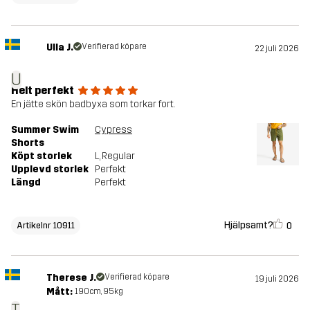
Ulla J.
Verifierad köpare
22 juli 2026
U
Helt perfekt
En jätte skön badbyxa som torkar fort.
Summer Swim
Cypress
Shorts
Köpt storlek
L
, Regular
Upplevd storlek
Perfekt
Längd
Perfekt
Hjälpsamt?
0
Artikelnr 10911
Therese J.
Verifierad köpare
19 juli 2026
Mått:
190cm, 95kg
T