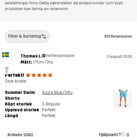
beställningar finns. Detta säkerställer att endast kunder som köpt
produkten kan lämna en recension
Filter & Sortering
303 Recensioner
Thomas L.
Verifierad köpare
3 augusti 2026
Mått:
175cm, 72kg
T
Perfekt!
Osar kvalle.
Summer Swim
Azure Blue/Tofu
Shorts
Köpt storlek
S
, Regular
Upplevd storlek
Perfekt
Längd
Perfekt
Hjälpsamt?
0
Artikelnr 10911