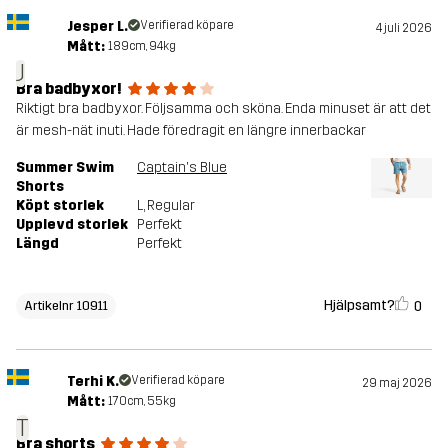
Jesper L.
Verifierad köpare
4 juli 2026
Mått:
189cm, 94kg
J
Bra badbyxor!
Riktigt bra badbyxor. Följsamma och sköna. Enda minuset är att det
är mesh-nät inuti. Hade föredragit en längre innerbackar
Summer Swim
Captain's Blue
Shorts
Köpt storlek
L
, Regular
Upplevd storlek
Perfekt
Längd
Perfekt
Hjälpsamt?
0
Artikelnr 10911
Terhi K.
Verifierad köpare
29 maj 2026
Mått:
170cm, 55kg
T
Bra shorts