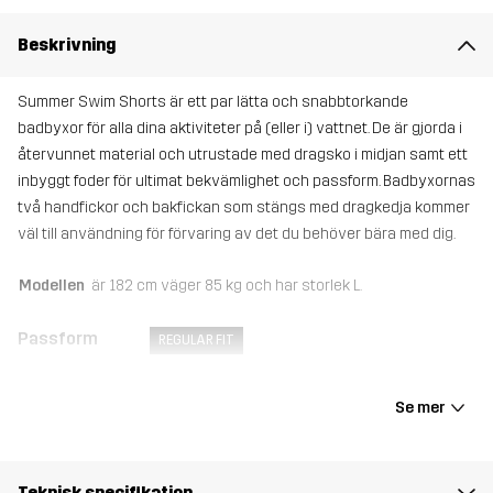
Beskrivning
Summer Swim Shorts är ett par lätta och snabbtorkande
badbyxor för alla dina aktiviteter på (eller i) vattnet. De är gjorda i
återvunnet material och utrustade med dragsko i midjan samt ett
inbyggt foder för ultimat bekvämlighet och passform. Badbyxornas
två handfickor och bakfickan som stängs med dragkedja kommer
väl till användning för förvaring av det du behöver bära med dig.
Modellen
är 182 cm väger 85 kg och har storlek L.
Passform
REGULAR FIT
Material 1
90% Polyester (Återvunnen), 10% Elastan
Se mer
Foder
100% Polyester (Återvunnen)
Teknisk specifikation