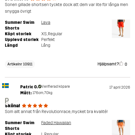
Sonen gillade shortsen tyckte dock att dem var lite för långa men
snygga övrigt
Summer Swim
Lava
Shorts
Köpt storlek
XS
, Regular
Upplevd storlek
Perfekt
Längd
Lång
Hjälpsamt?
0
Artikelnr 10911
Patric O.
Verifierad köpare
17 april 2026
Mått:
176cm, 70kg
P
Sköna!
Som allt annat från Revolutionrace, mycket bra kvalité!
Summer Swim
Faded Hawaiian
Shorts
Köpt storlek
L
, Regular