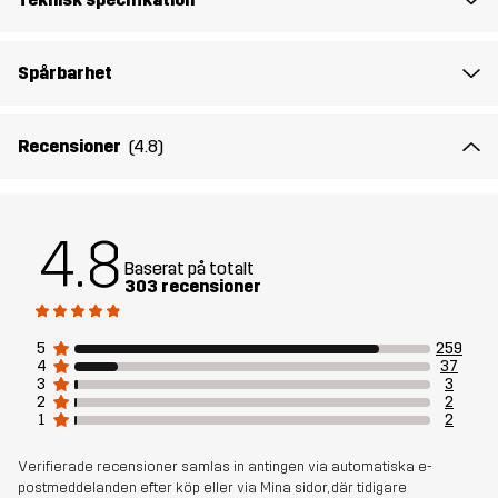
Hållbarhet
Återvunna detaljer
läs här
Spårbarhet
Skapad för
ALL-ROUND
Recensioner
(4.8)
Artikelnummer
10911_2679
4.8
Baserat på totalt
303 recensioner
5
259
4
37
3
3
2
2
1
2
Verifierade recensioner samlas in antingen via automatiska e-
postmeddelanden efter köp eller via Mina sidor, där tidigare