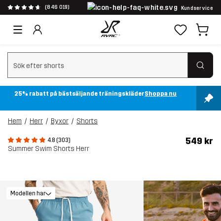
(846 019)
Kundservice
Rensa sök
25% rabatt på bästsäljande träningskläder
Shoppa nu
Hem
Herr
Byxor
Shorts
549 kr
4.8 (303)
Summer Swim Shorts Herr
Modellen har