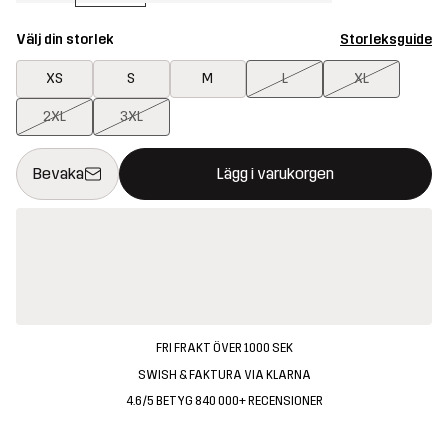
Välj din storlek
Storleksguide
XS
S
M
L
XL
2XL
3XL
Denna knapp kommer att öppna en modal som bekräftar en ny va
{{size}} inte tillgänglig
Bevaka
Lägg i varukorgen
FRI FRAKT ÖVER 1000 SEK
SWISH & FAKTURA VIA KLARNA
4.6/5 BETYG 840 000+ RECENSIONER