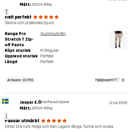
Mått:
182cm, 84kg
T
Helt perfekt
Sköna och praktiska byxor
Range Pro
Aluminium/Brindle
Stretch T Zip-
off Pants
Köpt storlek
M
, Regular
Upplevd storlek
Perfekt
Längd
Perfekt
Hjälpsamt?
0
Artikelnr 10765
Jesper E.
Verifierad köpare
12 juli 2026
Mått:
180cm, 86kg
J
Passar utmärkt
Sitter bra runt midja och ben. Lagom långa. Tunna och svala.