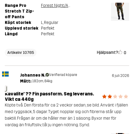
Range Pro
Forest Night/Anthracite
Stretch T Zip-
off Pants
Köpt storlek
L
, Regular
Upplevd storlek
Perfekt
Längd
Perfekt
Hjälpsamt?
0
Artikelnr 10765
Johannes N.
Verifierad köpare
6 juli 2026
Mått:
182cm, 84kg
J
Kavalite' ?? Fin passform. Seg leverans.
Vikt ca 440g
Köpte två. Den första för ca 2 veckor sedan, se bild. Använt i fjällen
med ryggsäck, 5 dagar. Tyget nopplar sig och fibrerna står upp
baktill. Frågan är om de håller mer än 1 säsong. Byxor mer för
vardag än friluftsliv, tål ju ingen nötning. Synd.