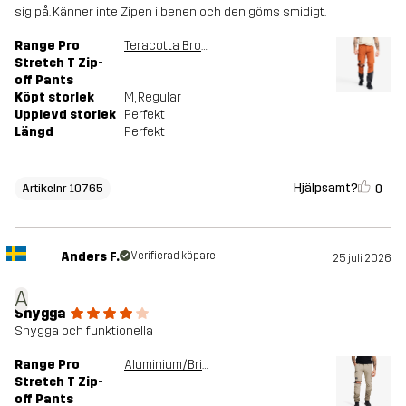
sig på. Känner inte Zipen i benen och den göms smidigt.
Range Pro
Teracotta Brown/Anthracite
Stretch T Zip-
off Pants
Köpt storlek
M
, Regular
Upplevd storlek
Perfekt
Längd
Perfekt
Hjälpsamt?
0
Artikelnr 10765
Anders F.
Verifierad köpare
25 juli 2026
A
Snygga
Snygga och funktionella
Range Pro
Aluminium/Brindle
Stretch T Zip-
off Pants