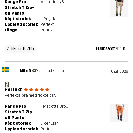
Range Pro
Aluminium/Brindle
Stretch T Zip-
off Pants
Köpt storlek
L
, Regular
Upplevd storlek
Perfekt
Längd
Perfekt
Hjälpsamt?
0
Artikelnr 10765
Nils B.
Verifierad köpare
6 juli 2026
N
Perfekt
Perfekta, bra med fickor osv
Range Pro
Teracotta Brown/Anthracite
Stretch T Zip-
off Pants
Köpt storlek
L
, Regular
Upplevd storlek
Perfekt