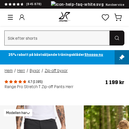
(845 878)
Kundservice
Rensa sök
25% rabatt på bästsäljande träningskläder
Shoppa nu
Hem
Herr
Byxor
Zip-off byxor
1 199 kr
4.7 (1 195)
Range Pro Stretch T Zip-off Pants Herr
Modellen har