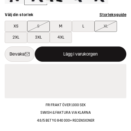
Välj din storlek
Storleksguide
XS
S
M
L
XL
2XL
3XL
4XL
Denna knapp kommer att öppna en modal som bekräftar en ny va
{{size}} inte tillgänglig
Bevaka
Lägg i varukorgen
FRI FRAKT ÖVER 1000 SEK
SWISH & FAKTURA VIA KLARNA
4.6/5 BETYG 840 000+ RECENSIONER