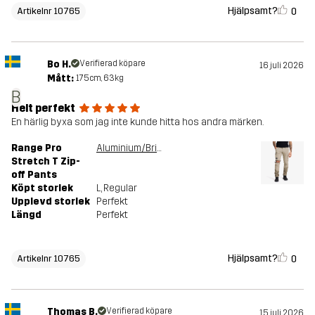
Hjälpsamt?
0
Artikelnr 10765
Bo H.
Verifierad köpare
16 juli 2026
Mått:
175cm, 63kg
B
Helt perfekt
En härlig byxa som jag inte kunde hitta hos andra märken.
Range Pro
Aluminium/Brindle
Stretch T Zip-
off Pants
Köpt storlek
L
, Regular
Upplevd storlek
Perfekt
Längd
Perfekt
Hjälpsamt?
0
Artikelnr 10765
Thomas B.
Verifierad köpare
15 juli 2026