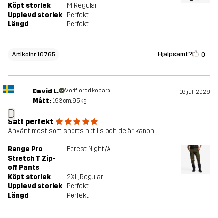
Köpt storlek
M
, Regular
Upplevd storlek
Perfekt
Längd
Perfekt
Hjälpsamt?
0
Artikelnr 10765
David L.
Verifierad köpare
16 juli 2026
Mått:
193cm, 95kg
D
Satt perfekt
Använt mest som shorts hittills och de är kanon
Range Pro
Forest Night/Anthracite
Stretch T Zip-
off Pants
Köpt storlek
2XL
, Regular
Upplevd storlek
Perfekt
Längd
Perfekt