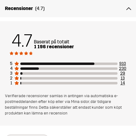
Recensioner
(4.7)
Material 1
88% Polyamid, 12% Elastan
Foder
80% Polyester (Återvunnen), 20% Bomull
4.7
Baserat på totalt
Mesh
95% Polyester (Återvunnen), 5%
1 196 recensioner
Polyester
5
910
4
230
Hållbarhet
Återvunna detaljer
läs här
3
29
2
13
1
14
Skapad för
VANDRING
ALL-ROUND
Verifierade recensioner samlas in antingen via automatiska e-
postmeddelanden efter köp eller via Mina sidor, där tidigare
Artikelnummer
10765_4170
beställningar finns. Detta säkerställer att endast kunder som köpt
produkten kan lämna en recension