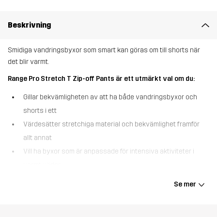
Beskrivning
Smidiga vandringsbyxor som smart kan göras om till shorts när
det blir varmt.
Range Pro Stretch T Zip-off Pants är ett utmärkt val om du:
Gillar bekvämligheten av att ha både vandringsbyxor och
shorts i ett
Värdesätter stretchiga material och bekvämlighet framför
allt annat
Vill ha byxor som är anpassade för intensiva aktiviteter i
varmt väder.
Range Pro Stretch T Zip-off Pants är våra mellantjocka
Se mer
vandringsbyxor som enkelt kan göras om till shorts när du är på
språng. Deras andningsbara material, ventilationsdragkedjorna