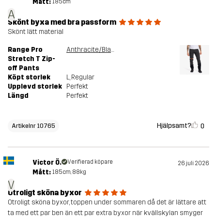
Mått:
185cm
A
Skönt byxa med bra passform
Skönt lätt material
Range Pro
Anthracite/Black
Stretch T Zip-
off Pants
Köpt storlek
L
, Regular
Upplevd storlek
Perfekt
Längd
Perfekt
Hjälpsamt?
0
Artikelnr 10765
Victor Ö.
Verifierad köpare
26 juli 2026
Mått:
185cm, 88kg
V
Otroligt sköna byxor
Otroligt sköna byxor, toppen under sommaren då det är lättare att
ta med ett par ben än ett par extra byxor när kvällskylan smyger