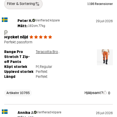
Filter & Sortering
1 196 Recensioner
Peter H.
Verifierad köpare
29 juli 2026
Mått:
182cm, 77kg
P
Mycket nöjd
Perfekt passform
Range Pro
Teracotta Brown/Anthracite
Stretch T Zip-
off Pants
Köpt storlek
M
, Regular
Upplevd storlek
Perfekt
Längd
Perfekt
Hjälpsamt?
0
Artikelnr 10765
Annika J.
Verifierad köpare
26 juli 2026