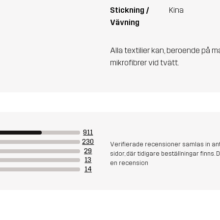
Stickning /
Kina
Vävning
Alla textilier kan, beroende på m
mikrofibrer vid tvätt.
911
230
Verifierade recensioner samlas in an
29
sidor, där tidigare beställningar finn
13
en recension
14