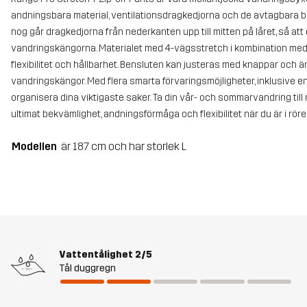
andningsbara material, ventilationsdragkedjorna och de avtagbara be
nog går dragkedjorna från nederkanten upp till mitten på låret, så at
vandringskängorna. Materialet med 4-vägsstretch i kombination med 
flexibilitet och hållbarhet. Bensluten kan justeras med knappar och 
vandringskängor. Med flera smarta förvaringsmöjligheter, inklusive e
organisera dina viktigaste saker. Ta din vår- och sommarvandring till
ultimat bekvämlighet, andningsförmåga och flexibilitet när du är i röre
Modellen
är 187 cm och har storlek L
Vattentålighet
2/5
Tål duggregn