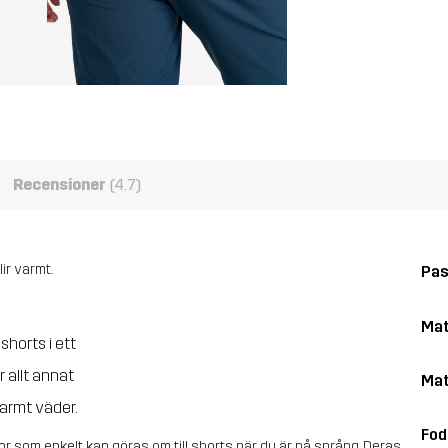
Recensioner
(4.7)
ir varmt.
Pa
Mat
horts i ett
 allt annat
Mat
varmt väder.
Fod
r som enkelt kan göras om till shorts när du är på språng. Deras