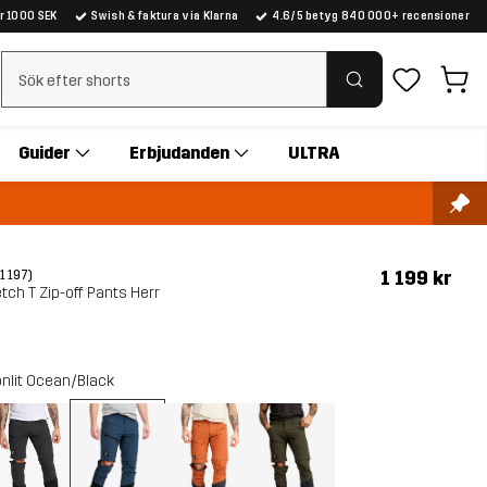
er 1000 SEK
Swish & faktura via Klarna
4.6/5 betyg 840 000+ recensioner
Rensa sök
Guider
Erbjudanden
ULTRA
1 199 kr
(1 197)
tch T Zip-off Pants Herr
nlit Ocean/Black