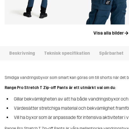
Visa alla bilder
Beskrivning
Teknisk specifikation
Spårbarhet
Smidiga vandringsbyxor som smart kan göras om till shorts när det bl
Range Pro Stretch T Zip-off Pants är ett utmärkt val om du:
Gillar bekvämligheten av att ha både vandringsbyxor och s
Värdesätter stretchiga material och bekvämlighet framför
Vill ha byxor som är anpassade för intensiva aktiviteter i 
Range Pro Stretch T Zip-off Pants är våra mellantjocka vandringsbyxo