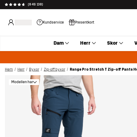
(846 138)
Kundservice
Presentkort
Dam
Herr
Skor
V
Hem
Herr
Byxor
Zip-off byxor
Range Pro Stretch T Zip-off Pants H
Modellen har