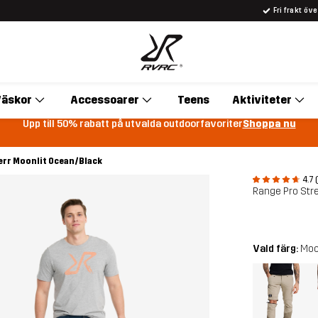
Fri frakt öv
äskor
Accessoarer
Teens
Aktiviteter
Upp till 50% rabatt på utvalda outdoorfavoriter
Shoppa nu
err Moonlit Ocean/Black
4.7 
Range Pro Stre
Vald färg:
Moo