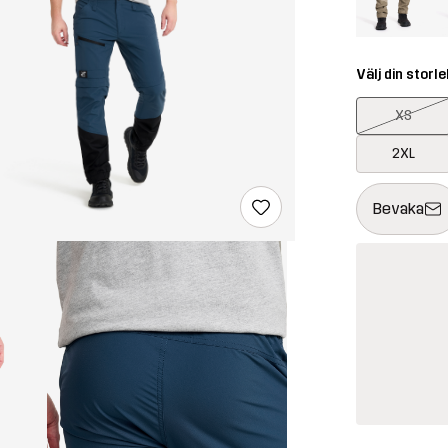
Välj din storle
XS
2XL
Denna knapp k
{{size}} inte t
Bevaka