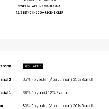
SWISH & FAKTURA VIA KLARNA
4.6/5 BETYG 840 000+ RECENSIONER
ssform
REGULAR FIT
erial 2
65% Polyester (Återvunnen), 35% Bomull
erial 1
88% Polyamid, 12% Elastan
er
80% Polyester (Återvunnen), 20% Bomull