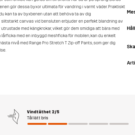
nen gör dessa byxor ultimata för vandring i varmt väder. Praktiskt
Me
t du kan ta av byxbenen utan att behöva ta av dig
slitstarkt canvas vid bensluten erbjuder en perfekt blandning av
Hål
är utrustade med kängkrokar, vilket gör dem smidiga att bära med
n lårficka med en inbyggd meshficka för mobilen, kan du enkelt
 nästa nivå med Range Pro Stretch T Zip-off Pants, som ger dig
Ska
lse.
Art
Vindtäthet
2/5
Tål lätt bris