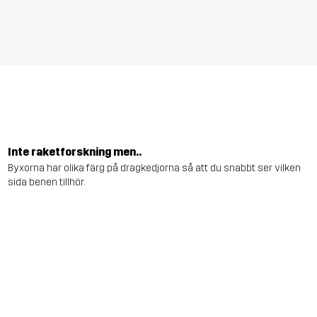
Inte raketforskning men..
Byxorna har olika färg på dragkedjorna så att du snabbt ser vilken
sida benen tillhör.