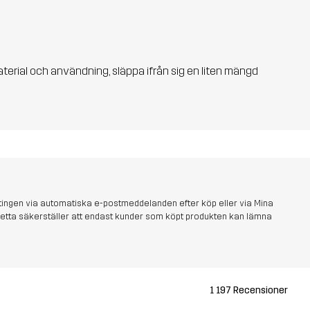
aterial och användning, släppa ifrån sig en liten mängd
tingen via automatiska e-postmeddelanden efter köp eller via Mina
s. Detta säkerställer att endast kunder som köpt produkten kan lämna
1 197 Recensioner