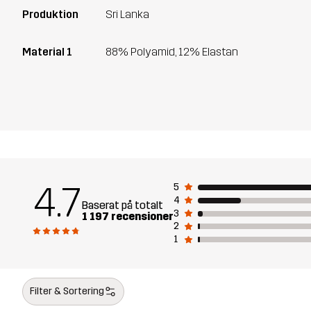
Produktion
Sri Lanka
Material 1
88% Polyamid, 12% Elastan
4.7
5
4
Baserat på totalt
3
1 197 recensioner
2
1
Filter & Sortering