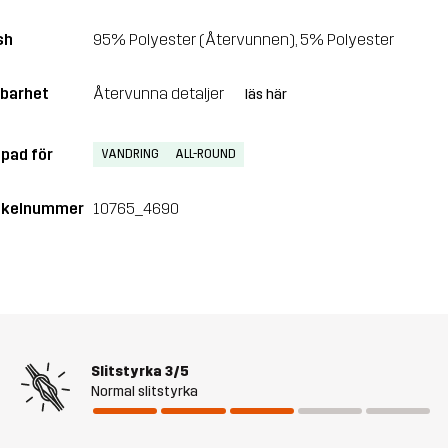
sh
95% Polyester (Återvunnen), 5% Polyester
lbarhet
Återvunna detaljer
läs här
pad för
VANDRING
ALL-ROUND
ikelnummer
10765_4690
Slitstyrka
3/5
Normal slitstyrka