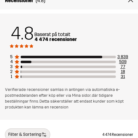
Recensioner
(4.8)
Foder 1
95% Polyester (Återvunnen), 5%
Polyester
4.8
Baserat på totalt
Vikt
867g i storlek M
4 474 recensioner
Hållbarhet
Återvunna detaljer
läs här
5
3 839
4
509
3
77
2
18
Skapad för
VANDRING
ALL-ROUND
VARDAG
1
31
Artikelnummer
10727_2139
Verifierade recensioner samlas in antingen via automatiska e-
postmeddelanden efter köp eller via Mina sidor, där tidigare
beställningar finns. Detta säkerställer att endast kunder som köpt
produkten kan lämna en recension
Filter & Sortering
4 474 Recensioner