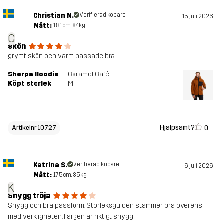
Christian N.
Verifierad köpare
15 juli 2026
Mått:
181cm, 84kg
C
skön
grymt skön och varm. passade bra
Sherpa Hoodie
Caramel Café
Köpt storlek
M
Hjälpsamt?
0
Artikelnr 10727
Katrina S.
Verifierad köpare
6 juli 2026
Mått:
175cm, 85kg
K
Snygg tröja
Snygg och bra passform. Storleksguiden stämmer bra överens
med verkligheten. Färgen är riktigt snygg!