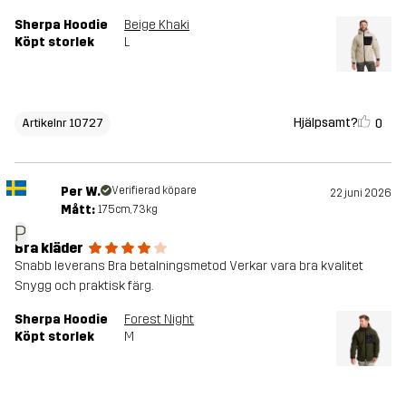
Sherpa Hoodie
Beige Khaki
Köpt storlek
L
Hjälpsamt?
0
Artikelnr 10727
Per W.
Verifierad köpare
22 juni 2026
Mått:
175cm, 73kg
P
Bra kläder
Snabb leverans Bra betalningsmetod Verkar vara bra kvalitet
Snygg och praktisk färg.
Sherpa Hoodie
Forest Night
Köpt storlek
M