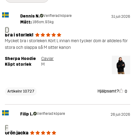
Dennis N.
Verifierad köpare
31 juli 2026
Mått:
186cm, 93kg
D
Bra i storlek!
Mycket bra i storleken. Kört L innan men tycker dom är alldeles för
stora och slappa så M sitter kanon
Sherpa Hoodie
Caviar
Köpt storlek
M
Hjälpsamt?
0
Artikelnr 10727
Filip L.
Verifierad köpare
26 juli 2026
F
Grön jacka