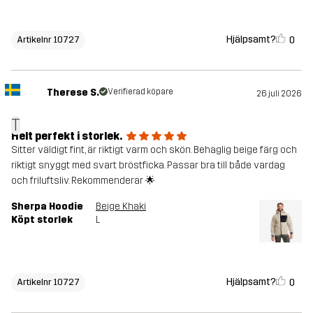
Hjälpsamt?
0
Artikelnr 10727
Therese S.
Verifierad köpare
26 juli 2026
T
Helt perfekt i storlek.
Sitter väldigt fint, är riktigt varm och skön. Behaglig beige färg och
riktigt snyggt med svart bröstficka. Passar bra till både vardag
och friluftsliv. Rekommenderar 🌟
Sherpa Hoodie
Beige Khaki
Köpt storlek
L
Hjälpsamt?
0
Artikelnr 10727