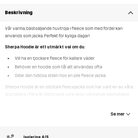
Beskrivning
Vår varma, bästsäljande huvtröja i fleece som med fördel kan
används som jacka. Perfekt för kyliga dagar!
Sherpa Hoodie är ett utmärkt val om du:
Vill ha en tjockare fleece för kallare väder
Behöver en hoodie som tål att användas ofta
Gillar den tidlösa stilen hos en pile fleece-jacka.
Sherpa Hoodie är en slitstark fleecejacka som har varit en av våra
storsäljare i flera år. Detta tack vare dess värmande egenskaper,
robusta material och många användningsområden – den passar
praktiskt taget när som helst. Hoodien är gjord av en borstad,
Se mer
ullliknande fleece som ger den fantastiska, isolerande
egenskaper. Samtidigt andas den och leder bort fukt, vilket hjälper
till att reglera din kroppstemperatur under mer intensiva
Isolering
4/5