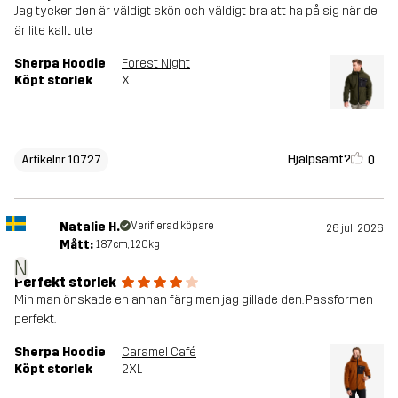
Jag tycker den är väldigt skön och väldigt bra att ha på sig när de
är lite kallt ute
Sherpa Hoodie
Forest Night
Köpt storlek
XL
Hjälpsamt?
0
Artikelnr 10727
Natalie H.
Verifierad köpare
26 juli 2026
Mått:
187cm, 120kg
N
Perfekt storlek
Min man önskade en annan färg men jag gillade den. Passformen
perfekt.
Sherpa Hoodie
Caramel Café
Köpt storlek
2XL