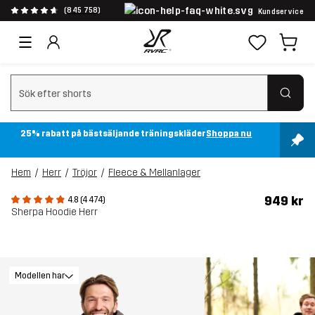
(845 758)
Kundservice
Rensa sök
25% rabatt på bästsäljande träningskläder
Shoppa nu
Hem
Herr
Tröjor
Fleece & Mellanlager
949 kr
4.8 (4 474)
Sherpa Hoodie Herr
Modellen har