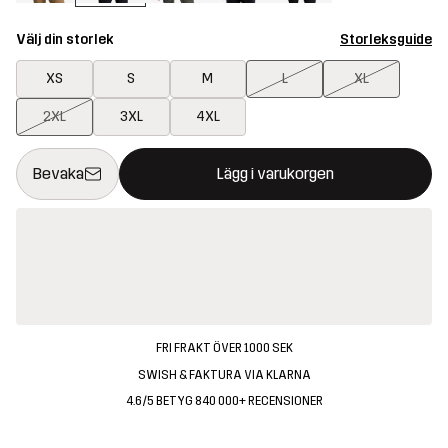
Välj din storlek
Storleksguide
XS
S
M
L
XL
2XL
3XL
4XL
Denna knapp kommer att öppna en modal som bekräftar en ny va
{{size}} inte tillgänglig
Bevaka
Lägg i varukorgen
FRI FRAKT ÖVER 1000 SEK
SWISH & FAKTURA VIA KLARNA
4.6/5 BETYG 840 000+ RECENSIONER