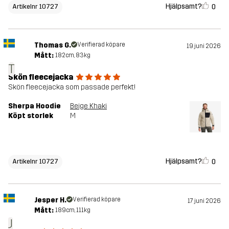
Hjälpsamt?
0
Artikelnr 10727
Thomas G.
Verifierad köpare
19 juni 2026
Mått:
182cm, 83kg
T
Skön fleecejacka
Skön fleecejacka som passade perfekt!
Sherpa Hoodie
Beige Khaki
Köpt storlek
M
Hjälpsamt?
0
Artikelnr 10727
Jesper H.
Verifierad köpare
17 juni 2026
Mått:
189cm, 111kg
J