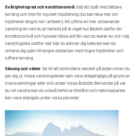
Svårighetsgrad och konditionsnivå.
Välj ett spår med lättare
terräng och inte för mycket höjdökning (du kan läsa mer om
höjdmeter längre ner i artikeln). Att utföra en mer utmanande
vandring än vad du är beredd på är inget kul. Bedöm därför din
konditionsnivå och fysiska hälsa utifrån vad du klarar av och välj
vandringsled utefter det. När du känner dig bekväm kan du
utmana dig själv till längre distanser med högre höjdmeter och
tuffare terräng.
Säsong och väder.
Se till att kontrollera skicket på leden innan du
ger dig ut. Vissa vandringsleder kan vara otillgängliga på grund av
översvämningar eller snö under vissa årstider. Beroende på var
du vill vandra kan du också behöva tillstånd och nationalparker
kan vara stängda under vissa perioder.