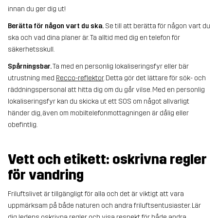
innan du ger dig ut!
Berätta för någon vart du ska.
Se till att berätta för någon vart du
ska och vad dina planer är. Ta alltid med dig en telefon för
säkerhetsskull.
Spårningsbar.
Ta med en personlig lokaliseringsfyr eller bär
utrustning med
Recco-reflektor
. Detta gör det lättare för sök- och
räddningspersonal att hitta dig om du går vilse. Med en personlig
lokaliseringsfyr kan du skicka ut ett SOS om något allvarligt
händer dig, även om mobiltelefonmottagningen är dålig eller
obefintlig.
Vett och etikett: oskrivna regler
för vandring
Friluftslivet är tillgängligt för alla och det är viktigt att vara
uppmärksam på både naturen och andra friluftsentusiaster. Lär
dig ledens oskrivna regler och visa respekt för både andra