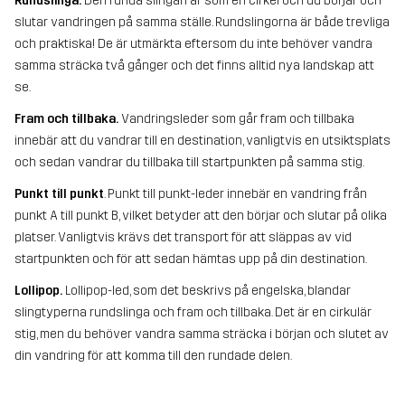
Rundslinga.
Den runda slingan är som en cirkel och du börjar och
slutar vandringen på samma ställe. Rundslingorna är både trevliga
och praktiska! De är utmärkta eftersom du inte behöver vandra
samma sträcka två gånger och det finns alltid nya landskap att
se.
Fram och tillbaka.
Vandringsleder som går fram och tillbaka
innebär att du vandrar till en destination, vanligtvis en utsiktsplats
och sedan vandrar du tillbaka till startpunkten på samma stig.
Punkt till punkt
. Punkt till punkt-leder innebär en vandring från
punkt A till punkt B, vilket betyder att den börjar och slutar på olika
platser. Vanligtvis krävs det transport för att släppas av vid
startpunkten och för att sedan hämtas upp på din destination.
Lollipop.
Lollipop-led, som det beskrivs på engelska, blandar
slingtyperna rundslinga och fram och tillbaka. Det är en cirkulär
stig, men du behöver vandra samma sträcka i början och slutet av
din vandring för att komma till den rundade delen.