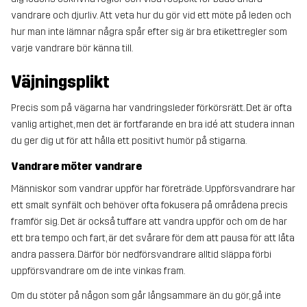
vandrare och djurliv. Att veta hur du gör vid ett möte på leden och
hur man inte lämnar några spår efter sig är bra etikettregler som
varje vandrare bör känna till.
Väjningsplikt
Precis som på vägarna har vandringsleder förkörsrätt. Det är ofta
vanlig artighet, men det är fortfarande en bra idé att studera innan
du ger dig ut för att hålla ett positivt humör på stigarna.
Vandrare möter vandrare
Människor som vandrar uppför har företräde. Uppförsvandrare har
ett smalt synfält och behöver ofta fokusera på områdena precis
framför sig. Det är också tuffare att vandra uppför och om de har
ett bra tempo och fart, är det svårare för dem att pausa för att låta
andra passera. Därför bör nedförsvandrare alltid släppa förbi
uppförsvandrare om de inte vinkas fram.
Om du stöter på någon som går långsammare än du gör, gå inte