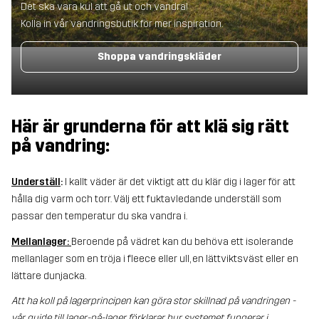
Det ska vara kul att gå ut och vandra!
Kolla in vår vandringsbutik för mer inspiration.
Shoppa vandringskläder
Här är grunderna för att klä sig rätt
på vandring:
Underställ
:
I kallt väder är det viktigt att du klär dig i lager för att
hålla dig varm och torr. Välj ett fuktavledande underställ som
passar den temperatur du ska vandra i.
Mellanlager:
Beroende på vädret kan du behöva ett isolerande
mellanlager som en tröja i fleece eller ull, en lättviktsväst eller en
lättare dunjacka.
Att ha koll på lagerprincipen kan göra stor skillnad på vandringen -
vår
guide till lager-på-lager
förklarar hur systemet fungerar i