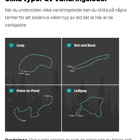
När du undersöker olika vandringsleder kan du stöta på några
termer för att beskriva vilken typ av led det är. Här är de
vanligaste: