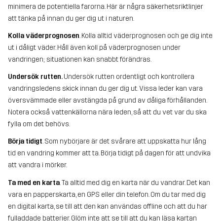
minimera de potentiella farorna. Här är några säkerhetsriktlinjer
att tänka på innan du ger dig ut i naturen.
Kolla väderprognosen
. Kolla alltid väderprognosen och ge dig inte
ut i dåligt väder. Håll även koll på väderprognosen under
vandringen; situationen kan snabbt förändras.
Undersök rutten.
Undersök rutten ordentligt och kontrollera
vandringsledens skick innan du ger dig ut. Vissa leder kan vara
översvämmade eller avstängda på grund av dåliga förhållanden.
Notera också vattenkällorna nära leden, så att du vet var du ska
fylla om det behövs.
Börja tidigt
. Som nybörjare är det svårare att uppskatta hur lång
tid en vandring kommer att ta. Börja tidigt på dagen för att undvika
att vandra i mörker.
Ta med en karta
. Ta alltid med dig en karta när du vandrar. Det kan
vara en papperskarta, en GPS eller din telefon. Om du tar med dig
en digital karta, se till att den kan användas offline och att du har
fulladdade batterier. Glöm inte att se till att du kan läsa kartan