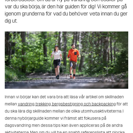
var du ska börja, är den här guiden för dig! Vi kommer gå
igenom grunderna för vad du behöver veta innan du ger
dig ut.
Innan vi börjar kan det vara bra att läsa vår artikel om skillnaden
mellan
vandring, trekking, bergsbestigning och backpacking
för att
du ska lära dig skillnaden mellan de olika utomhusaktiviteterna. I
denna nybörjarguide kommer vi främst att fokusera på
dagsvandring men dessa tips kan även appliceras på de andra
aktiviteterna. Men om du vill ha en snabb referenslista att plocka