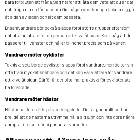
bara förbi utan att fråga. Säg hej för att låta dem veta att du är där
och fråga om du får passera. Om någon vandrar upp bakom dig, gå
åt sidan av leden och låt dem passera.
Ensamvandrare bör också släppa förbi större grupper eftersom
det ofta är lättare för en person att kliva åt sidan. Kom ihåg att du
passerar till vänster och håller till höger, precis som på vägen.
Vandrare möter cyklister
Tekniskt sett borde cyklister släppa förbi vandrare, men de tar sig
ofta fram mycket snabbare och det kan vara lättare för vandrare
att kliva åt sidan. Därför är det ofta mer praktiskt för cyklister att
ha företräde.
Vandrare möter hästar
Hästar har företräde på vandringsleder. Det är generellt sett en
bra idé att ge hästarna utrymme, hålla sig lugn och inte göra några
abrupta rörelser när ni passerar varandra.