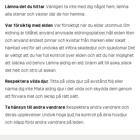
Lämna det du hittar
. Vänligen ta inte med dig något hem; lämna
alla stenar och växter där de hör hemma. .
Var försiktig med elden
. Var försiktigt när du eldar utomhus. Om
eldning är tillåtet, använd anvisade eldningsplatser, håll elden liten
och använd endast pinnar och kvistar från marken eller lokalt
hämtad ved för att undvika att införa skadedjur och sjukdomar. Det
är viktigt att du har full kontroll över elden och att du har möjlighet
att släcka vid behov. Lämna aldrig en eld; bränn allt till aska, släck
det helt och strö ut askan.
Respektera vilda djur.
Titta på vilda djur på avstånd, följ eller
närma dig inte. Mata aldrig djur i det vilda och skydda dem genom
att förvara mat och skräp på rätt sätt.
Ta hänsyn till andra vandrare
. Respektera andra vandrare och
deras upplevelser. Undvik höga ljud, ha kontroll på dina husdjur
och släpp förbi andra vandrare på leden.