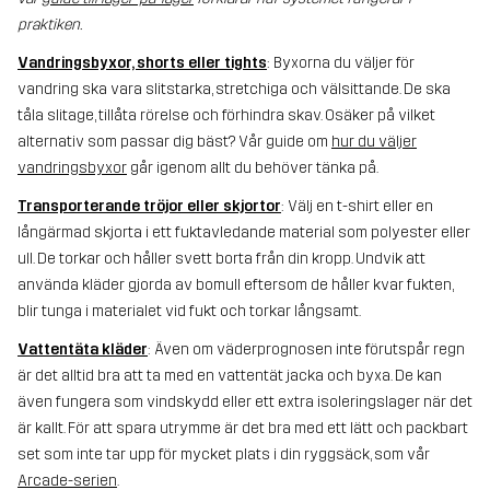
praktiken.
Vandringsbyxor, shorts eller tights
: Byxorna du väljer för
vandring ska vara slitstarka, stretchiga och välsittande. De ska
tåla slitage, tillåta rörelse och förhindra skav. Osäker på vilket
alternativ som passar dig bäst? Vår guide om
hur du väljer
vandringsbyxor
går igenom allt du behöver tänka på.
Transporterande tröjor eller skjortor
: Välj en t-shirt eller en
långärmad skjorta i ett fuktavledande material som polyester eller
ull. De torkar och håller svett borta från din kropp. Undvik att
använda kläder gjorda av bomull eftersom de håller kvar fukten,
blir tunga i materialet vid fukt och torkar långsamt.
Vattentäta kläder
: Även om väderprognosen inte förutspår regn
är det alltid bra att ta med en vattentät jacka och byxa. De kan
även fungera som vindskydd eller ett extra isoleringslager när det
är kallt. För att spara utrymme är det bra med ett lätt och packbart
set som inte tar upp för mycket plats i din ryggsäck, som vår
Arcade-serien
.