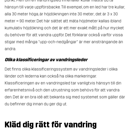
punkt. Men om en vandringsled innehåller kullar måste du ta
hänsyn till varje uppförsbacke. Till exempel, om en led har tre kullar,
alla 30 meter höga, är höjdökningen inte 30 meter; det är 3 x 30
meter = 90 meter. Det här sättet att mäta höjdmeter kallas ibland
kumulativ höjdökning och det är ett mer exakt mått på hur mycket
du behöver för att vandra uppför. Det förklarar också varför vissa
stigar med många “upp-och-nedgångar” är mer ansträngande än
andra.
Olika klassificeringar av vandringsleder
Det finns olika klassificeringssystem av vandringsleder i olika
länder och lederna kan också ha olika markeringar.
Klassificeringen av en vandringsled tar vanligtvis hänsyn till din
erfarenhetsnivå och den utrustning som behövs för att vandra
den. Det är en bra idé att bekanta sig med systemet som gäller där
du befinner dig innan du ger dig ut.
Kläd dig rätt för vandring