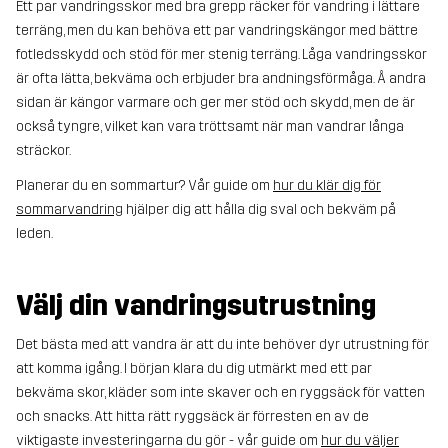
Ett par vandringsskor med bra grepp räcker för vandring i lättare
terräng, men du kan behöva ett par vandringskängor med bättre
fotledsskydd och stöd för mer stenig terräng. Låga vandringsskor
är ofta lätta, bekväma och erbjuder bra andningsförmåga. Å andra
sidan är kängor varmare och ger mer stöd och skydd, men de är
också tyngre, vilket kan vara tröttsamt när man vandrar långa
sträckor.
Planerar du en sommartur? Vår guide om
hur du klär dig för
sommarvandring
hjälper dig att hålla dig sval och bekväm på
leden.
Välj din vandringsutrustning
Det bästa med att vandra är att du inte behöver dyr utrustning för
att komma igång. I början klara du dig utmärkt med ett par
bekväma skor, kläder som inte skaver och en ryggsäck för vatten
och snacks. Att hitta rätt ryggsäck är förresten en av de
viktigaste investeringarna du gör - vår guide om
hur du väljer