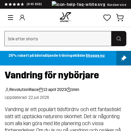
(845 858)
Kundservice
Rensa sök
25% rabatt på bästsäljande träningskläder
Shoppa nu
Vandring för nybörjare
RevolutionRace
13 april 2023
1min
Uppdaterad: 22 juli 2026
Vandring är ett populärt tidsfördriv och ett fantastiskt
sätt att upptäcka naturens skönhet. Det är någonting
som alla kan göra med lite planering och vissa
förberedelser. Om du är ny på vandring och osäker på