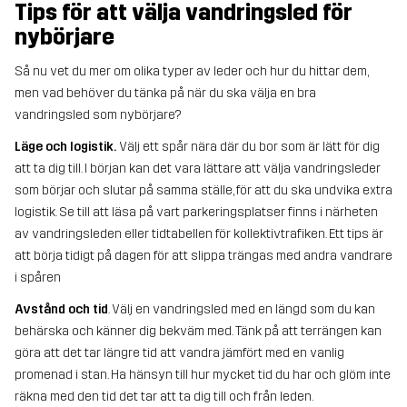
Tips för att välja vandringsled för
nybörjare
Så nu vet du mer om olika typer av leder och hur du hittar dem,
men vad behöver du tänka på när du ska välja en bra
vandringsled som nybörjare?
Läge och logistik.
Välj ett spår nära där du bor som är lätt för dig
att ta dig till. I början kan det vara lättare att välja vandringsleder
som börjar och slutar på samma ställe, för att du ska undvika extra
logistik. Se till att läsa på vart parkeringsplatser finns i närheten
av vandringsleden eller tidtabellen för kollektivtrafiken. Ett tips är
att börja tidigt på dagen för att slippa trängas med andra vandrare
i spåren
Avstånd och tid
. Välj en vandringsled med en längd som du kan
behärska och känner dig bekväm med. Tänk på att terrängen kan
göra att det tar längre tid att vandra jämfört med en vanlig
promenad i stan. Ha hänsyn till hur mycket tid du har och glöm inte
räkna med den tid det tar att ta dig till och från leden.