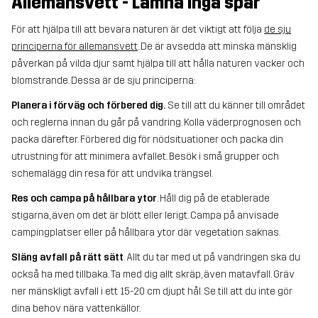
Allemansvett - Lämna inga spår
För att hjälpa till att bevara naturen är det viktigt att följa
de sju
principerna för allemansvett
. De är avsedda att minska mänsklig
påverkan på vilda djur samt hjälpa till att hålla naturen vacker och
blomstrande. Dessa är de sju principerna:
Planera i förväg och förbered dig.
Se till att du känner till området
och reglerna innan du går på vandring. Kolla väderprognosen och
packa därefter. Förbered dig för nödsituationer och packa din
utrustning för att minimera avfallet. Besök i små grupper och
schemalägg din resa för att undvika trängsel.
Res och campa på hållbara ytor
. Håll dig på de etablerade
stigarna, även om det är blött eller lerigt. Campa på anvisade
campingplatser eller på hållbara ytor där vegetation saknas.
Släng avfall på rätt sätt
. Allt du tar med ut på vandringen ska du
också ha med tillbaka. Ta med dig allt skräp, även matavfall. Gräv
ner mänskligt avfall i ett 15-20 cm djupt hål. Se till att du inte gör
dina behov nära vattenkällor.